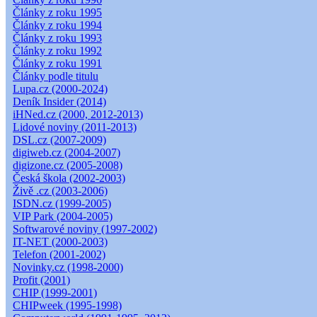
Články z roku 1995
Články z roku 1994
Články z roku 1993
Články z roku 1992
Články z roku 1991
Články podle titulu
Lupa.cz (2000-2024)
Deník Insider (2014)
iHNed.cz (2000, 2012-2013)
Lidové noviny (2011-2013)
DSL.cz (2007-2009)
digiweb.cz (2004-2007)
digizone.cz (2005-2008)
Česká škola (2002-2003)
Živě .cz (2003-2006)
ISDN.cz (1999-2005)
VIP Park (2004-2005)
Softwarové noviny (1997-2002)
IT-NET (2000-2003)
Telefon (2001-2002)
Novinky.cz (1998-2000)
Profit (2001)
CHIP (1999-2001)
CHIPweek (1995-1998)