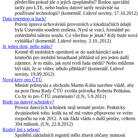
především pokud jde o jejich zpoplatnění? Budou speciální
tarify pro LTE, nebo budou datové tarify nezávislé na
používané technologii? (komentář, Lidové noviny, 17.10.2012)
Data retention si back!
Právní úprava uchovávání provozních a lokalizačních údajů
byla Ústavním soudem zrušena. Nyní se vrací, formálně po
zohlednění nálezu soudu. Co všechno je jinak? Kdy bude nová
vyhláška? (komentář, Lidové noviny, 3.10..2012)
Je jeden dost, nebo málo?
Kromě tří mobilních operátorů se do nadcházející aukce
kmitočtů pro mobilní broadband přihlásil už jen jeden další
zájemce. Je to málo, jak nyní tvrdí řada médií? Nebo můžeme
být rádi, že se vůbec někdo přihlásil? (komentář, Lidové
noviny, 19.09.2012)
Nová krev pro ČTÚ
Ministr průmyslu a obchodu Martin Kuba navrhne vládě, aby
na post člena Rady ČTÚ zvolila právníka Roberta Pelikána.
Co by to pro ČTÚ znamenalo? (LN, 5.9.2012)
Bude na datové schránky?
Provoz datových schránek stojí nemalé peníze. Prakticky
dvojnásobek toho, kolik na ně má vnitro připraveno ve svém
rozpočtu na rok 2012. A tak žádá vládu o další peníze, celkem
394 milionů. (LN, 22.8.2012)
Rodný list s sebou!
Spuštění základních registrů mělo zbavit občany nutnosti