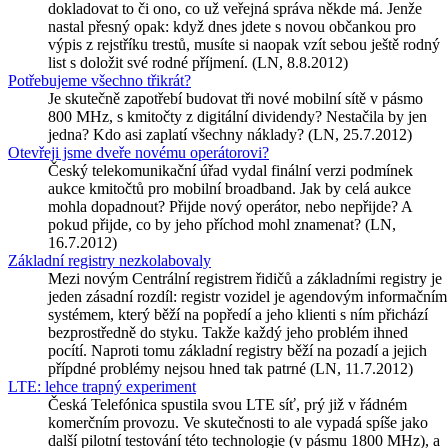
dokladovat to či ono, co už veřejná správa někde má. Jenže
nastal přesný opak: když dnes jdete s novou občankou pro
výpis z rejstříku trestů, musíte si naopak vzít sebou ještě rodný
list s doložit své rodné příjmení. (LN, 8.8.2012)
Potřebujeme všechno třikrát?
Je skutečně zapotřebí budovat tři nové mobilní sítě v pásmo
800 MHz, s kmitočty z digitální dividendy? Nestačila by jen
jedna? Kdo asi zaplatí všechny náklady? (LN, 25.7.2012)
Otevřeji jsme dveře novému operátorovi?
Český telekomunikační úřad vydal finální verzi podmínek
aukce kmitočtů pro mobilní broadband. Jak by celá aukce
mohla dopadnout? Přijde nový operátor, nebo nepřijde? A
pokud přijde, co by jeho příchod mohl znamenat? (LN,
16.7.2012)
Základní registry nezkolabovaly
Mezi novým Centrální registrem řidičů a základními registry je
jeden zásadní rozdíl: registr vozidel je agendovým informačním
systémem, který běží na popředí a jeho klienti s ním přichází
bezprostředně do styku. Takže každý jeho problém ihned
pocítí. Naproti tomu základní registry běží na pozadí a jejich
přípdné problémy nejsou hned tak patrné (LN, 11.7.2012)
LTE: lehce trapný experiment
Česká Telefónica spustila svou LTE síť, prý již v řádném
komerčním provozu. Ve skutečnosti to ale vypadá spíše jako
další pilotní testování této technologie (v pásmu 1800 MHz), a