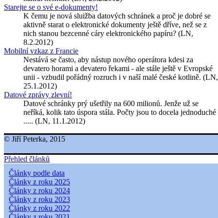
Starejte se o své e-dokumenty!
K čemu je nová sluižba datových schránek a proč je dobré se
aktivně starat o elektronické dokumenty ještě dříve, než se z
nich stanou bezcenné cáry elektronického papíru? (LN,
8.2.2012)
Mobilní vzkaz z Francie
Nestává se často, aby nástup nového operátora kdesi za
devatero horami a devatero řekami - ale stále ještě v Evropské
unii - vzbudil pořádný rozruch i v naší malé české kotlině. (LN,
25.1.2012)
Datové zprávy zlevní!
Datové schránky prý ušetřily na 600 milionů. Jenže už se
neříká, kolik tato úspora stála. Počty jsou to docela jednoduché
..... (LN, 11.1.2012)
© Jiří Peterka, 2015
Přehled článků
Články podle data
Články z roku 2025
Články z roku 2024
Články z roku 2023
Články z roku 2022
Články z roku 2021