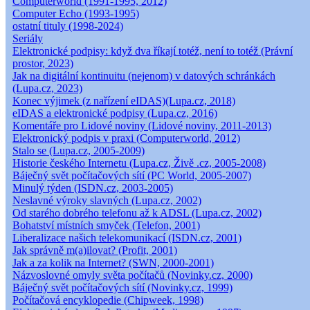
Computerworld (1991-1995, 2012)
Computer Echo (1993-1995)
ostatní tituly (1998-2024)
Seriály
Elektronické podpisy: když dva říkají totéž, není to totéž (Právní
prostor, 2023)
Jak na digitální kontinuitu (nejenom) v datových schránkách
(Lupa.cz, 2023)
Konec výjimek (z nařízení eIDAS)(Lupa.cz, 2018)
eIDAS a elektronické podpisy (Lupa.cz, 2016)
Komentáře pro Lidové noviny (Lidové noviny, 2011-2013)
Elektronický podpis v praxi (Computerworld, 2012)
Stalo se (Lupa.cz, 2005-2009)
Historie českého Internetu (Lupa.cz, Živě .cz, 2005-2008)
Báječný svět počítačových sítí (PC World, 2005-2007)
Minulý týden (ISDN.cz, 2003-2005)
Neslavné výroky slavných (Lupa.cz, 2002)
Od starého dobrého telefonu až k ADSL (Lupa.cz, 2002)
Bohatství místních smyček (Telefon, 2001)
Liberalizace našich telekomunikací (ISDN.cz, 2001)
Jak správně m(a)ilovat? (Profit, 2001)
Jak a za kolik na Internet? (SWN, 2000-2001)
Názvoslovné omyly světa počítačů (Novinky.cz, 2000)
Báječný svět počítačových sítí (Novinky.cz, 1999)
Počítačová encyklopedie (Chipweek, 1998)