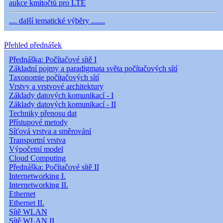
aukce kmitočtů pro LTE
.... další tematické výběry .......
Přehled přednášek
Přednáška: Počítačové sítě I
Základní pojmy a paradigmata světa počítačových sítí
Taxonomie počítačových sítí
Vrstvy a vrstvové architektury
Základy datových komunikací - I
Základy datových komunikací - II
Techniky přenosu dat
Přístupové metody
Síťová vrstva a směrování
Transportní vrstva
Výpočetní model
Cloud Computing
Přednáška: Počítačové sítě II
Internetworking I.
Internetworking II.
Ethernet
Ethernet II.
Sítě WLAN
Sítě WLAN II