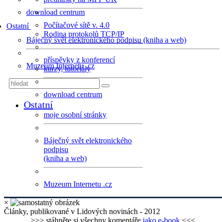
download centrum
Počítačové sítě v. 4.0
Ostatní
Rodina protokolů TCP/IP
Báječný svět elektronického podpisu (kniha a web)
příspěvky z konferencí
Muzeum Internetu .cz
kurzy, tutoriály
download centrum
Ostatní
moje osobní stránky
Báječný svět elektronického
podpisu
(kniha a web)
Muzeum Internetu .cz
×
Články, publikované v Lidových novinách - 2012
>>> stáhněte si všechny komentáře
jako e-book
<<<