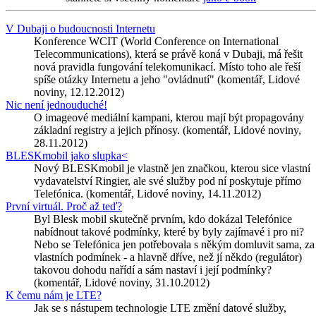
V Dubaji o budoucnosti Internetu
Konference WCIT (World Conference on International
Telecommunications), která se právě koná v Dubaji, má řešit
nová pravidla fungování telekomunikací. Místo toho ale řeší
spíše otázky Internetu a jeho "ovládnutí" (komentář, Lidové
noviny, 12.12.2012)
Nic není jednouduché!
O imageové mediální kampani, kterou mají být propagovány
základní registry a jejich přínosy. (komentář, Lidové noviny,
28.11.2012)
BLESKmobil jako slupka<
Nový BLESKmobil je vlastně jen značkou, kterou sice vlastní
vydavatelství Ringier, ale své služby pod ní poskytuje přímo
Telefónica. (komentář, Lidové noviny, 14.11.2012)
První virtuál. Proč až teď?
Byl Blesk mobil skutečně prvním, kdo dokázal Telefónice
nabídnout takové podmínky, které by byly zajímavé i pro ni?
Nebo se Telefónica jen potřebovala s někým domluvit sama, za
vlastních podmínek - a hlavně dříve, než jí někdo (regulátor)
takovou dohodu nařídí a sám nastaví i její podmínky?
(komentář, Lidové noviny, 31.10.2012)
K čemu nám je LTE?
Jak se s nástupem technologie LTE změní datové služby,