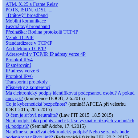
ATM, X.25 a Frame Relay
POTS, ISDN, xDSL ....
"Drátový" broadband
Mobilní komunikace
Bezdrátový broadband
Přednáška: Rodina protokolů TCP/IP
Vznik TCP/IP
Standardizace v TCP/IP
Architektura TCP/IP
Adresování v TCP/IP, IP adresy verze 4P
Protokol IPv4
IP směrování
IP adresy verze 6
Protokol IPv6
Transportní protokoly
Příspěvky z konferencí
Má elektronický podpis identifikovat podepsanou osobu? A pokud
ano: jak?
(konference ÚOOÚ, 2.6.2015)
Co je kybernetická bezpečnost?
(seminář AFCEA při veletrhu
IDET 2015, 20.5.2015)
O čem je síťová neutralita?
(Law FIT 2015, 18.5.2015)
Není podpis jako podpis, aneb: jak se vyznat v různých variantách
el. podpisů?
(Seminář Adobe, 17.4.2015)
Naučíme se používat elektronický podpis? Nebo se za nás bude
podepisovat někdo jiný?
(Pedagogická fakulta UK, 20.2. 2015)