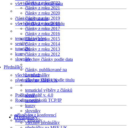
články z roku 2022
všechny články podle data
články z roku 2021
články z roku 2020
články z roku 2019
články na Lupa.cz
články z roku 2018
všechny články podle titulu
články z roku 2017
články z roku 2016
tematické výběry
články z roku 2015
seriály
články z roku 2014
tutoriály
články z roku 2013
kurzy
články z roku 2012
slovníky
všechny články podle data
Přednášky
články, publikované na
Lupa.cz
všechny přednášky
všechny články podle titulu
přednášky na MFF UK
tematické výběry z článků
Počítačové sítě v. 4.0
seriály
Rodina protokolů TCP/IP
tutoriály
kurzy
slovníky
příspěvky z konferencí
Přednášky
kurzy, tutoriály
všechny přednášky
přednášky na MFF UK