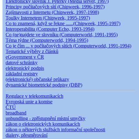
Elektronický slovník J. Peterky (Media server, 1997)
Principy počítačových sítí (Chipweek, 1996-1997)
Zajímavosti z Internetu (Chipweek, 1997-1998)
Toulky Internetem (Chipweek, 1995-1997)
Co to znamená, když se řekne ......(Chipweek, 1995-1997)
Interoperabilita (Computer Echo, 1993-1994)
Co (ne)najdete ve slovníku (Computerworld, 1991-1995)
Téma týdne (Computerworld, 1994-1995)
Co je čím ... v počítačových sítích (Computerworld, 1991-1994)
Tematické výběry z článků
eGovernment v ČR
datové schránky
elektronický podpis
základní registry
(elektronické) občanské průkazy
dynamické biometrické podpisy (DBP)
Regulace v telekomunikacích
Evropská unie a komise
ČTÚ
broadband
unbundling - zpřístupnění místní smyčky
zákon o elektronických komunikacích
zákon o některých službách informační společnosti
dialery, přesměrování