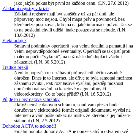
jako jakýsi pokus být první za každou cenu. (LN, 27.6.2012)
Základní registry v krizi?
Základní registry mají být spuštěny už za pár dnů, ale
připraveny moc nejsou. Chybí mapa práv a povinností, bez
které nelze posuzovat, kdo má na jaké informace právo. Tak se
to na poslední chvíli udělá jinak: posuzovat se nebude. (LN,
13.6.2012)
Efekt orloje?
Smluvní podmínky operátorů jsou velmi detailní a pamatují i na
velmi nepravděpodobné eventuality. Operátoři se tak jistí proti
malému počtu "vykuků", na což následně doplácí všichni
zákazníci. (LN, 30.5.2012)
Tradice breků
Není to poprvé, co se zábavní průmysl cítí něčím zásadně
ohrožen. Dnes je to Internet, ale dříve to byla samotná možnost
záznamu zvuku. Pak rozhlasové vysílání, později možnost
domácího nahrávání na kazetové magnetofony či
videorekordéry. Co to bude příště? (LN, 16.5.2012)
Půjde to i bez datové schránky
I když nemáte datovou schránku, soud vám přesto bude
doručovat v elektronické formě: originál dokumentu vyvěsí na
Internetu a vám pošle odkaz na místo, ze kterého si jej můžete
stáhnout (LN, 2.5.2012)
Dohodou ACTA to nekončí!
Finální podoba dohody ACTA je pouze slabým odvarem své