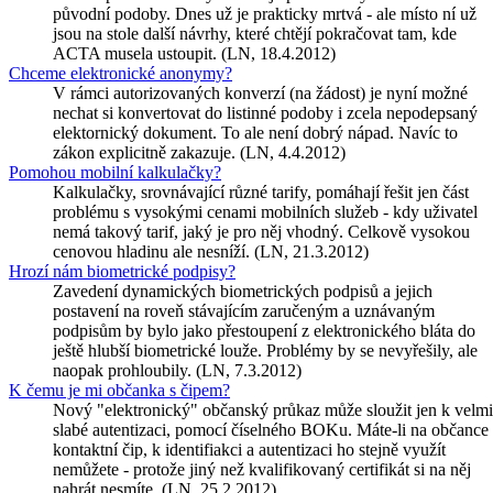
původní podoby. Dnes už je prakticky mrtvá - ale místo ní už
jsou na stole další návrhy, které chtějí pokračovat tam, kde
ACTA musela ustoupit. (LN, 18.4.2012)
Chceme elektronické anonymy?
V rámci autorizovaných konverzí (na žádost) je nyní možné
nechat si konvertovat do listinné podoby i zcela nepodepsaný
elektornický dokument. To ale není dobrý nápad. Navíc to
zákon explicitně zakazuje. (LN, 4.4.2012)
Pomohou mobilní kalkulačky?
Kalkulačky, srovnávající různé tarify, pomáhají řešit jen část
problému s vysokými cenami mobilních služeb - kdy uživatel
nemá takový tarif, jaký je pro něj vhodný. Celkově vysokou
cenovou hladinu ale nesníží. (LN, 21.3.2012)
Hrozí nám biometrické podpisy?
Zavedení dynamických biometrických podpisů a jejich
postavení na roveň stávajícím zaručeným a uznávaným
podpisům by bylo jako přestoupení z elektronického bláta do
ještě hlubší biometrické louže. Problémy by se nevyřešily, ale
naopak prohloubily. (LN, 7.3.2012)
K čemu je mi občanka s čipem?
Nový "elektronický" občanský průkaz může sloužit jen k velmi
slabé autentizaci, pomocí číselného BOKu. Máte-li na občance
kontaktní čip, k identifiakci a autentizaci ho stejně využít
nemůžete - protože jiný než kvalifikovaný certifikát si na něj
nahrát nesmíte. (LN, 25.2.2012)