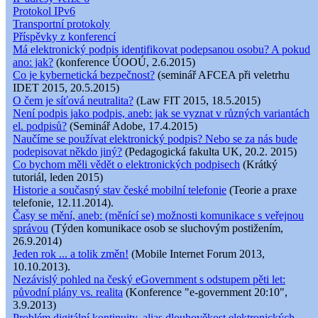
Protokol IPv6
Transportní protokoly
Příspěvky z konferencí
Má elektronický podpis identifikovat podepsanou osobu? A pokud
ano: jak?
(konference ÚOOÚ, 2.6.2015)
Co je kybernetická bezpečnost?
(seminář AFCEA při veletrhu
IDET 2015, 20.5.2015)
O čem je síťová neutralita?
(Law FIT 2015, 18.5.2015)
Není podpis jako podpis, aneb: jak se vyznat v různých variantách
el. podpisů?
(Seminář Adobe, 17.4.2015)
Naučíme se používat elektronický podpis? Nebo se za nás bude
podepisovat někdo jiný?
(Pedagogická fakulta UK, 20.2. 2015)
Co bychom měli vědět o elektronických podpisech
(Krátký
tutoriál, leden 2015)
Historie a současný stav české mobilní telefonie
(Teorie a praxe
telefonie, 12.11.2014).
Časy se mění, aneb: (měnící se) možnosti komunikace s veřejnou
správou
(Týden komunikace osob se sluchovým postižením,
26.9.2014)
Jeden rok ... a tolik změn!
(Mobile Internet Forum 2013,
10.10.2013).
Nezávislý pohled na český eGovernment s odstupem pěti let:
původní plány vs. realita
(Konference "e-government 20:10",
3.9.2013)
Problém digitální kontinuity, alias dlouhověkost elektronických