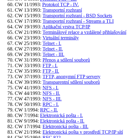
CW 11/1993:
Protokol TCP - IV.
CW 13/1993:
Transportní rozhraní
CW 15/1993:
Transportní rozhraní - BSD Sockets
CW 17/1993:
Transportní rozhraní - Streams a TLI
CW 19/1993:
Aplikační vrstva TCP/IP
CW 21/1993:
Terminálové relace a vzdálené přihlašování
CW 23/1993:
Virtuální terminály
CW 25/1993:
Telnet - I.
CW 27/1993:
Telnet - II.
CW 29/1993:
Telnet - III.
CW 31/1993:
Přenos a sdílení souborů
CW 33/1993:
FTP - I.
CW 35/1993:
FTP - II.
CW 37/1993:
TFTP, anonymní FTP servery
CW 39/1993:
Transparentní sdílení souborů
CW 41/1993:
NFS - I.
CW 44/1993:
NFS - II.
CW 47/1993:
NFS - III.
CW 50/1993:
RPC - I.
CW 1/1994:
RPC - II.
CW 7/1994:
Elektronická pošta - I.
CW 9/1994:
Elektronická pošta - II.
CW 17/1994:
Elektronická pošta - III.
CW 21/1994:
Elektronická pošta v prostředí TCP/IP sítí
CW 35/1994:
RFC 822