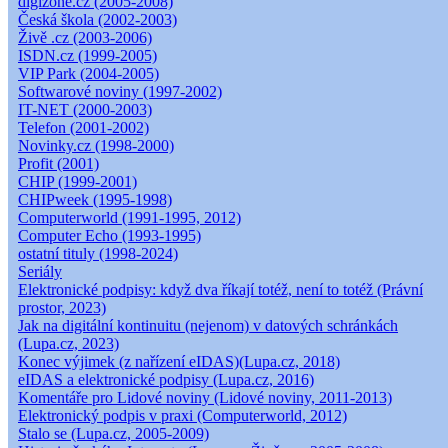
digizone.cz (2005-2008)
Česká škola (2002-2003)
Živě .cz (2003-2006)
ISDN.cz (1999-2005)
VIP Park (2004-2005)
Softwarové noviny (1997-2002)
IT-NET (2000-2003)
Telefon (2001-2002)
Novinky.cz (1998-2000)
Profit (2001)
CHIP (1999-2001)
CHIPweek (1995-1998)
Computerworld (1991-1995, 2012)
Computer Echo (1993-1995)
ostatní tituly (1998-2024)
Seriály
Elektronické podpisy: když dva říkají totéž, není to totéž (Právní
prostor, 2023)
Jak na digitální kontinuitu (nejenom) v datových schránkách
(Lupa.cz, 2023)
Konec výjimek (z nařízení eIDAS)(Lupa.cz, 2018)
eIDAS a elektronické podpisy (Lupa.cz, 2016)
Komentáře pro Lidové noviny (Lidové noviny, 2011-2013)
Elektronický podpis v praxi (Computerworld, 2012)
Stalo se (Lupa.cz, 2005-2009)