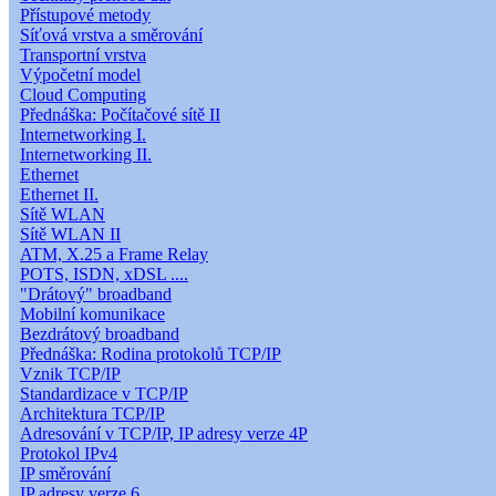
Přístupové metody
Síťová vrstva a směrování
Transportní vrstva
Výpočetní model
Cloud Computing
Přednáška: Počítačové sítě II
Internetworking I.
Internetworking II.
Ethernet
Ethernet II.
Sítě WLAN
Sítě WLAN II
ATM, X.25 a Frame Relay
POTS, ISDN, xDSL ....
"Drátový" broadband
Mobilní komunikace
Bezdrátový broadband
Přednáška: Rodina protokolů TCP/IP
Vznik TCP/IP
Standardizace v TCP/IP
Architektura TCP/IP
Adresování v TCP/IP, IP adresy verze 4P
Protokol IPv4
IP směrování
IP adresy verze 6