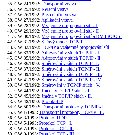
CW 24/1992:
Transportní vrstva
CW 25/1992:
Relační vrstva
CW 26/1992:
Prezentační vrstva
CW 27/1992:
Aplikační vrstva
CW 28/1992:
Vzájemné propojování sítí - I.
CW 29/1992:
Vzájemné propojování sítí - II.
CW 30/1992:
Vzájemné propojování sítí a RM ISO/OSI
CW 31/1992:
Síťový model TCP/IP
CW 32/1992:
TCP/IP a vzájemné propojování sítí
CW 33/1992:
Adresování v sítích TCP/IP - I.
CW 35/1992:
Adresování v sítích TCP/IP - II.
CW 36/1992:
Směrování v sítích TCP/IP - I.
CW 37/1992:
Směrování v sítích TCP/IP - II.
CW 39/1992:
Směrování v sítích TCP/IP - III.
CW 41/1992:
Směrování v sítích TCP/IP - IV.
CW 42/1992:
Směrování v TCP/IP sítích - V.
CW 44/1992:
Jména v TCP/IP sítích - I.
CW 45/1992:
Jména v TCP/IP sítích - II.
CW 48/1992:
Protokol IP
CW 50/1992:
Transportní protokoly TCP/IP - I.
CW 1/1993:
Transportní protokoly TCP/IP - II.
CW 3/1993:
Protokol UDP
CW 5/1993:
Protokol TCP - I.
CW 7/1993:
Protokol TCP - II.
CW 9/1993:
Protokol TCP - III.