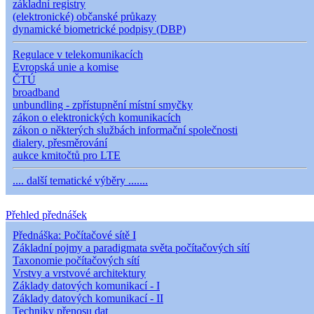
základní registry
(elektronické) občanské průkazy
dynamické biometrické podpisy (DBP)
Regulace v telekomunikacích
Evropská unie a komise
ČTÚ
broadband
unbundling - zpřístupnění místní smyčky
zákon o elektronických komunikacích
zákon o některých službách informační společnosti
dialery, přesměrování
aukce kmitočtů pro LTE
.... další tematické výběry .......
Přehled přednášek
Přednáška: Počítačové sítě I
Základní pojmy a paradigmata světa počítačových sítí
Taxonomie počítačových sítí
Vrstvy a vrstvové architektury
Základy datových komunikací - I
Základy datových komunikací - II
Techniky přenosu dat