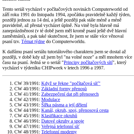
Tento seriál vycházel v počítačových novinách Computerworld od
září roku 1991 do listopadu 1994, zpočátku pravidelně každý týden,
později jednou za 14 dní, a ještě později pak stále méně a méně
pravidelně, až přestal vycházet úplně. Na vině byla hlavně má
zaneprázdněnost (v té době jsem měl kromě psaní ještě dvě hlavní
zaměstnání), a pak také skutečnost, že jsem se stále více věnoval
psaní tzv.
Témat týdne
do Computerworldu.
K dalšímu psaní seriálu tutoriálového charakteru jsem se dostal až
později, v době kdy už jsem byl "na volné noze" a měl mnohem více
času na psaní. Jedná se o seriál "
Principy počítačových sítí
", který
vycházel v týdeníku CHIPweek v letech 1996 a 1997.
CW 39/1991:
Když se řekne "počítačová síť"
CW 40/1991:
Základní formy přenosů
CW 41/1991:
Zabezpečení dat při přenosech
CW 42/1991:
Modulace
CW 43/1991:
Šířka pásma a její dělení
CW 44/1991:
Kanál, okruh, spoj, přenosová cesta
CW 45/1991:
Klasifikace okruhů
CW 46/1991:
Datové okruhy a spoje
CW 47/1991:
Veřejná telefonní síť
CW 48/1991:
Telefonní modemy