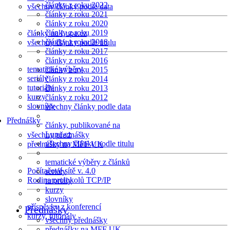
články z roku 2022
všechny články podle data
články z roku 2021
články z roku 2020
články z roku 2019
články na Lupa.cz
články z roku 2018
všechny články podle titulu
články z roku 2017
články z roku 2016
tematické výběry
články z roku 2015
seriály
články z roku 2014
tutoriály
články z roku 2013
kurzy
články z roku 2012
slovníky
všechny články podle data
Přednášky
články, publikované na
Lupa.cz
všechny přednášky
všechny články podle titulu
přednášky na MFF UK
tematické výběry z článků
Počítačové sítě v. 4.0
seriály
Rodina protokolů TCP/IP
tutoriály
kurzy
slovníky
příspěvky z konferencí
Přednášky
kurzy, tutoriály
všechny přednášky
přednášky na MFF UK