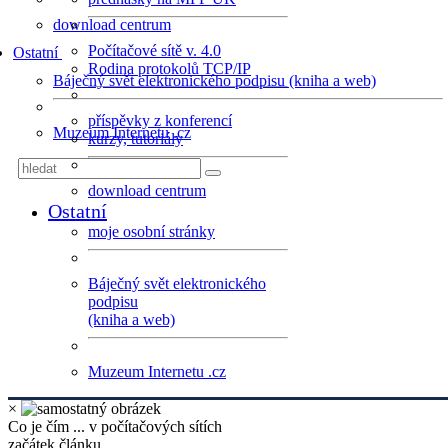
download centrum
Počítačové sítě v. 4.0
Ostatní
Rodina protokolů TCP/IP
Báječný svět elektronického podpisu (kniha a web)
příspěvky z konferencí
Muzeum Internetu .cz
kurzy, tutoriály
download centrum
Ostatní
moje osobní stránky
Báječný svět elektronického
podpisu
(kniha a web)
Muzeum Internetu .cz
×
Co je čím ... v počítačových sítích
začátek článku