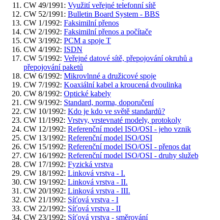
CW 49/1991:
Využití veřejné telefonní sítě
CW 52/1991:
Bulletin Board System - BBS
CW 1/1992:
Faksimilní přenos
CW 2/1992:
Faksimilní přenos a počítače
CW 3/1992:
PCM a spoje T
CW 4/1992:
ISDN
CW 5/1992:
Veřejné datové sítě, přepojování okruhů a
přepojování paketů
CW 6/1992:
Mikrovlnné a družicové spoje
CW 7/1992:
Koaxiální kabel a kroucená dvoulinka
CW 8/1992:
Optické kabely
CW 9/1992:
Standard, norma, doporučení
CW 10/1992:
Kdo je kdo ve světě standardů?
CW 11/1992:
Vrstvy, vrstevnaté modely, protokoly
CW 12/1992:
Referenční model ISO/OSI - jeho vznik
CW 13/1992:
Referenční model ISO/OSI
CW 15/1992:
Referenční model ISO/OSI - přenos dat
CW 16/1992:
Referenční model ISO/OSI - druhy služeb
CW 17/1992:
Fyzická vrstva
CW 18/1992:
Linková vrstva - I.
CW 19/1992:
Linková vrstva - II.
CW 20/1992:
Linková vrstva - III.
CW 21/1992:
Síťová vrstva - I
CW 22/1992:
Síťová vrstva - II
CW 23/1992:
Síťová vrstva - směrování