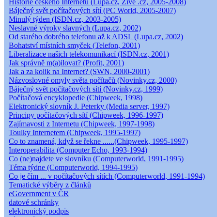
Historie českého Internetu (Lupa.cz, Živě .cz, 2005-2008)
Báječný svět počítačových sítí (PC World, 2005-2007)
Minulý týden (ISDN.cz, 2003-2005)
Neslavné výroky slavných (Lupa.cz, 2002)
Od starého dobrého telefonu až k ADSL (Lupa.cz, 2002)
Bohatství místních smyček (Telefon, 2001)
Liberalizace našich telekomunikací (ISDN.cz, 2001)
Jak správně m(a)ilovat? (Profit, 2001)
Jak a za kolik na Internet? (SWN, 2000-2001)
Názvoslovné omyly světa počítačů (Novinky.cz, 2000)
Báječný svět počítačových sítí (Novinky.cz, 1999)
Počítačová encyklopedie (Chipweek, 1998)
Elektronický slovník J. Peterky (Media server, 1997)
Principy počítačových sítí (Chipweek, 1996-1997)
Zajímavosti z Internetu (Chipweek, 1997-1998)
Toulky Internetem (Chipweek, 1995-1997)
Co to znamená, když se řekne ......(Chipweek, 1995-1997)
Interoperabilita (Computer Echo, 1993-1994)
Co (ne)najdete ve slovníku (Computerworld, 1991-1995)
Téma týdne (Computerworld, 1994-1995)
Co je čím ... v počítačových sítích (Computerworld, 1991-1994)
Tematické výběry z článků
eGovernment v ČR
datové schránky
elektronický podpis