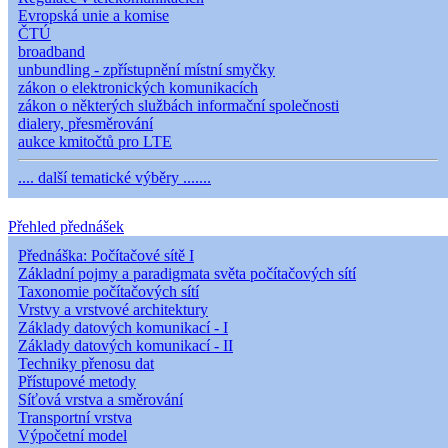
Evropská unie a komise
ČTÚ
broadband
unbundling - zpřístupnění místní smyčky
zákon o elektronických komunikacích
zákon o některých službách informační společnosti
dialery, přesměrování
aukce kmitočtů pro LTE
.... další tematické výběry .......
Přehled přednášek
Přednáška: Počítačové sítě I
Základní pojmy a paradigmata světa počítačových sítí
Taxonomie počítačových sítí
Vrstvy a vrstvové architektury
Základy datových komunikací - I
Základy datových komunikací - II
Techniky přenosu dat
Přístupové metody
Síťová vrstva a směrování
Transportní vrstva
Výpočetní model