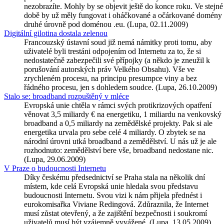
nezobrazíte. Mohly by se objevit ještě do konce roku. Ve stejné
době by už měly fungovat i oháčkované a očárkované domény
druhé úrovně pod doménou .eu. (Lupa, 02.11.2009)
Digitální gilotina dostala zelenou
Francouzský ústavní soud již nemá námitky proti tomu, aby
uživatelé byli trestáni odpojením od Internetu za to, že si
nedostatečně zabezpečili své přípojky (a někdo je zneužil k
porušování autorských práv Velkého Obsahu). Vše ve
zrychleném procesu, na principu presumpce viny a bez
řádného procesu, jen s dohledem soudce. (Lupa, 26.10.2009)
Stalo se: broadband rozpuštěný v mléce
Evropská unie chtěla v rámci svých protikrizových opatření
věnovat 3,5 miliardy € na energetiku, 1 miliardu na venkovský
broadband a 0,5 miliardy na zemědělské projekty. Pak si ale
energetika urvala pro sebe celé 4 miliardy. O zbytek se na
národní úrovni utká broadband a zemědělství. U nás už je ale
rozhodnuto: zemědělství bere vše, broadband nedostane nic.
(Lupa, 29.06.2009)
V Praze o budoucnosti Internetu
Díky českému předsednictví se Praha stala na několik dní
místem, kde celá Evropská unie hledala svou představu
budoucnosti Internetu. Svou vizi k nám přijela přednést i
eurokomisařka Viviane Redingová. Zdůraznila, že Internet
musí zůstat otevřený, a že zajištění bezpečnosti i soukromí
uživatelů musí být vzájemně vyvážené. (Lupa, 13.05.2009)