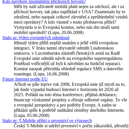
Kdo navrhuje zpoplatnění příchozích hovorů?
Měli by naši uživatelé mobilů platit nejen za odchozí, ale i za
příchozí hovory, tak jako například v USA? Znamenalo by to
zdražení, nebo naopak celkové zlevnění a zprůhlednění vztahů
mezi operátory? A kdo vlastně s touto představou přišel?
Vymyslela si to Evropská komise, nebo nás tím straší sami
mobilní operátoři? (Lupa, 20.06.2008)
Stalo se: týden evropských odmítnutí
Minulý týden příliš nepřál snahám o ještě větší evropskou
integraci. V Irsku tamní obyvatelé odmítli Lisabonskou
smlouvu, v Lucembursku ministři členských zemí na Radě
Evropské unie odmítli návrh na evropského superregulátora.
Poněkud vstřícnější už byli k návrhům na funkční separaci.
Komise naopak přitvrdila ohledně regulace SMS a datového
roamingu. (Lupa, 16.06.2008)
Future Internet podle EU
Ačkoli se píše teprve rok 2008, Evropská unie již myslí na to,
jak bude vypadat budoucí Internet v horizontu let 2020 až
2025. Pořádá na toto téma konference, přijímá deklarace,
financuje výzkumné projekty a zřizuje odborné orgány. To vše
z evropské perspektivy a pro potřeby Evropy. A zatím se
přiklání spíše k potřebě radikální obměny dnešního Internetu.
(Lupa, 05.06.2008)
Stalo se: T-Mobile přišel o prvenství ve výnosech
Český T-Mobile si udržel prvenství v počtu zákazníků, přesněji