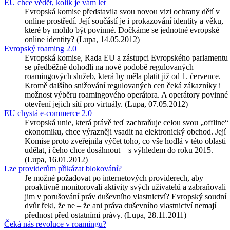
EU chce vědět, kolik je vám let
Evropská komise představila svou novou vizi ochrany dětí v
online prostředí. Její součástí je i prokazování identity a věku,
které by mohlo být povinné. Dočkáme se jednotné evropské
online identity? (Lupa, 14.05.2012)
Evropský roaming 2.0
Evropská komise, Rada EU a zástupci Evropského parlamentu
se předběžně dohodli na nové podobě regulovaných
roamingových služeb, která by měla platit již od 1. července.
Kromě dalšího snižování regulovaných cen čeká zákazníky i
možnost výběru roamingového operátora. A operátory povinné
otevření jejich sítí pro virtuály. (Lupa, 07.05.2012)
EU chystá e-commerce 2.0
Evropská unie, která právě teď zachraňuje celou svou „offline“
ekonomiku, chce výrazněji vsadit na elektronický obchod. Její
Komise proto zveřejnila výčet toho, co vše hodlá v této oblasti
udělat, i čeho chce dosáhnout – s výhledem do roku 2015.
(Lupa, 16.01.2012)
Lze providerům přikázat blokování?
Je možné požadovat po internetových providerech, aby
proaktivně monitorovali aktivity svých uživatelů a zabraňovali
jim v porušování práv duševního vlastnictví? Evropský soudní
dvůr řekl, že ne – že ani práva duševního vlastnictví nemají
přednost před ostatními právy. (Lupa, 28.11.2011)
Čeká nás revoluce v roamingu?