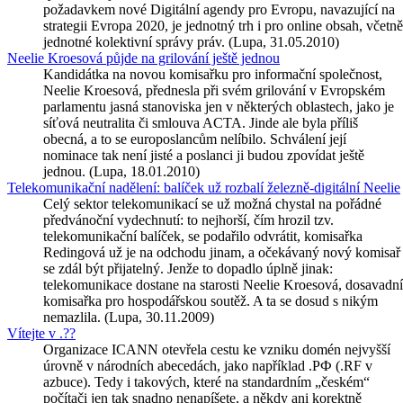
požadavkem nové Digitální agendy pro Evropu, navazující na
strategii Evropa 2020, je jednotný trh i pro online obsah, včetně
jednotné kolektivní správy práv. (Lupa, 31.05.2010)
Neelie Kroesová půjde na grilování ještě jednou
Kandidátka na novou komisařku pro informační společnost,
Neelie Kroesová, přednesla při svém grilování v Evropském
parlamentu jasná stanoviska jen v některých oblastech, jako je
síťová neutralita či smlouva ACTA. Jinde ale byla příliš
obecná, a to se europoslancům nelíbilo. Schválení její
nominace tak není jisté a poslanci ji budou zpovídat ještě
jednou. (Lupa, 18.01.2010)
Telekomunikační nadělení: balíček už rozbalí železně-digitální Neelie
Celý sektor telekomunikací se už možná chystal na pořádné
předvánoční vydechnutí: to nejhorší, čím hrozil tzv.
telekomunikační balíček, se podařilo odvrátit, komisařka
Redingová už je na odchodu jinam, a očekávaný nový komisař
se zdál být přijatelný. Jenže to dopadlo úplně jinak:
telekomunikace dostane na starosti Neelie Kroesová, dosavadní
komisařka pro hospodářskou soutěž. A ta se dosud s nikým
nemazlila. (Lupa, 30.11.2009)
Vítejte v .??
Organizace ICANN otevřela cestu ke vzniku domén nejvyšší
úrovně v národních abecedách, jako například .РФ (.RF v
azbuce). Tedy i takových, které na standardním „českém“
počítači jen tak snadno nenapíšete, a někdy ani korektně