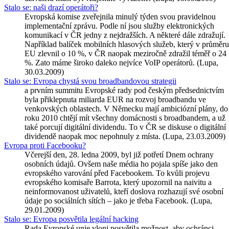
Stalo se: naši drazí operátoři?
Evropská komise zveřejnila minulý týden svou pravidelnou
implementační zprávu. Podle ní jsou služby elektronických
komunikací v ČR jedny z nejdražších. A některé dále zdražují.
Například balíček mobilních hlasových služeb, který v průměru
EU zlevnil o 10 %, v ČR naopak meziročně zdražil téměř o 24
%. Zato máme široko daleko nejvíce VoIP operátorů. (Lupa,
30.03.2009)
Stalo se: Evropa chystá svou broadbandovou strategii
a prvním summitu Evropské rady pod českým předsednictvím
byla přiklepnuta miliarda EUR na rozvoj broadbandu ve
venkovských oblastech. V Německu mají ambiciózní plány, do
roku 2010 chtějí mít všechny domácnosti s broadbandem, a už
také porcují digitální dividendu. To v ČR se diskuse o digitální
dividendě naopak moc nepohnuly z místa. (Lupa, 23.03.2009)
Evropa proti Facebooku?
Včerejší den, 28. ledna 2009, byl již potřetí Dnem ochrany
osobních údajů. Ovšem naše média ho pojala spíše jako den
evropského varování před Facebookem. To kvůli projevu
evropského komisaře Barrota, který upozornil na naivitu a
neinformovanost uživatelů, kteří doslova rozhazují své osobní
údaje po sociálních sítích – jako je třeba Facebook. (Lupa,
29.01.2009)
Stalo se: Evropa posvětila legální hacking
Rada Evropské unie vloni posvětila možnost, aby ochránci