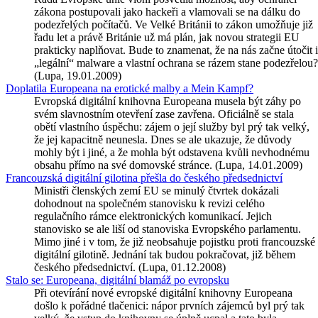
zákona postupovali jako hackeři a vlamovali se na dálku do
podezřelých počítačů. Ve Velké Británii to zákon umožňuje již
řadu let a právě Británie už má plán, jak novou strategii EU
prakticky naplňovat. Bude to znamenat, že na nás začne útočit i
„legální“ malware a vlastní ochrana se rázem stane podezřelou?
(Lupa, 19.01.2009)
Doplatila Europeana na erotické malby a Mein Kampf?
Evropská digitální knihovna Europeana musela být záhy po
svém slavnostním otevření zase zavřena. Oficiálně se stala
obětí vlastního úspěchu: zájem o její služby byl prý tak velký,
že jej kapacitně neunesla. Dnes se ale ukazuje, že důvody
mohly být i jiné, a že mohla být odstavena kvůli nevhodnému
obsahu přímo na své domovské stránce. (Lupa, 14.01.2009)
Francouzská digitální gilotina přešla do českého předsednictví
Ministři členských zemí EU se minulý čtvrtek dokázali
dohodnout na společném stanovisku k revizi celého
regulačního rámce elektronických komunikací. Jejich
stanovisko se ale liší od stanoviska Evropského parlamentu.
Mimo jiné i v tom, že již neobsahuje pojistku proti francouzské
digitální gilotině. Jednání tak budou pokračovat, již během
českého předsednictví. (Lupa, 01.12.2008)
Stalo se: Europeana, digitální blamáž po evropsku
Při otevírání nové evropské digitální knihovny Europeana
došlo k pořádné tlačenici: nápor prvních zájemců byl prý tak