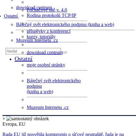
download centrum
Počítačové sítě v. 4.0
Rodina protokolů TCP/IP
Ostatní
Báječný svět elektronického podpisu (kniha a web)
příspěvky z konferencí
kurzy, tutoriály
Muzeum Internetu .cz
download centrum
Ostatní
moje osobní stránky
Báječný svět elektronického
podpisu
(kniha a web)
Muzeum Internetu .cz
×
Evropa, EU
Rada EU již posvětila kompromis o síťové neutralitě, řada je na