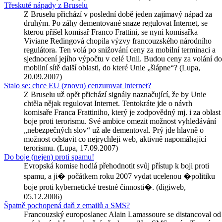
Třeskuté nápady z Bruselu
Z Bruselu přichází v poslední době jeden zajímavý nápad za
druhým. Po záhy dementované snaze regulovat Internet, se
kterou přišel komisař Franco Frattini, se nyní komisařka
Viviane Redingová chopila výzvy francouzského národního
regulátora. Ten volá po snižování ceny za mobilní terminaci a
sjednocení jejího výpočtu v celé Unii. Budou ceny za volání do
mobilní sítě další oblasti, do které Unie „šlápne“? (Lupa,
20.09.2007)
Stalo se: chce EU (znovu) cenzurovat Internet?
Z Bruselu už opět přichází signály naznačující, že by Unie
chtěla nějak regulovat Internet. Tentokráte jde o návrh
komisaře Franca Frattiniho, který je zodpovědný mj. i za oblast
boje proti terorismu. Své ambice omezit možnost vyhledávání
„nebezpečných slov“ už ale dementoval. Prý jde hlavně o
možnost odstavit co nejrychleji web, aktivně napomáhající
terorismu. (Lupa, 17.09.2007)
Do boje (nejen) proti spamu!
Evropská komise hodlá přehodnotit svůj přístup k boji proti
spamu, a ji� počátkem roku 2007 vydat ucelenou �politiku
boje proti kybernetické trestné činnosti�. (digiweb,
05.12.2006)
Špatně pochopená daň z emailů a SMS?
Francouzský europoslanec Alain Lamassoure se distancoval od