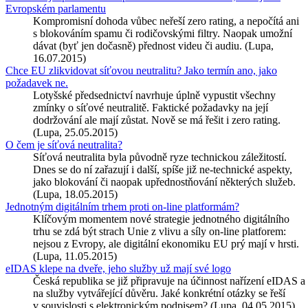
Evropském parlamentu
Kompromisní dohoda vůbec neřeší zero rating, a nepočítá ani
s blokováním spamu či rodičovskými filtry. Naopak umožní
dávat (byť jen dočasně) přednost videu či audiu. (Lupa,
16.07.2015)
Chce EU zlikvidovat síťovou neutralitu? Jako termín ano, jako
požadavek ne.
Lotyšské předsednictví navrhuje úplně vypustit všechny
zmínky o síťové neutralitě. Faktické požadavky na její
dodržování ale mají zůstat. Nově se má řešit i zero rating.
(Lupa, 25.05.2015)
O čem je síťová neutralita?
Síťová neutralita byla původně ryze technickou záležitostí.
Dnes se do ní zařazují i další, spíše již ne-technické aspekty,
jako blokování či naopak upřednostňování některých služeb.
(Lupa, 18.05.2015)
Jednotným digitálním trhem proti on-line platformám?
Klíčovým momentem nové strategie jednotného digitálního
trhu se zdá být strach Unie z vlivu a síly on-line platforem:
nejsou z Evropy, ale digitální ekonomiku EU prý mají v hrsti.
(Lupa, 11.05.2015)
eIDAS klepe na dveře, jeho služby už mají své logo
Česká republika se již připravuje na účinnost nařízení eIDAS a
na služby vytvářející důvěru. Jaké konkrétní otázky se řeší
v souvislosti s elektronickým podpisem? (Lupa, 04.05.2015)