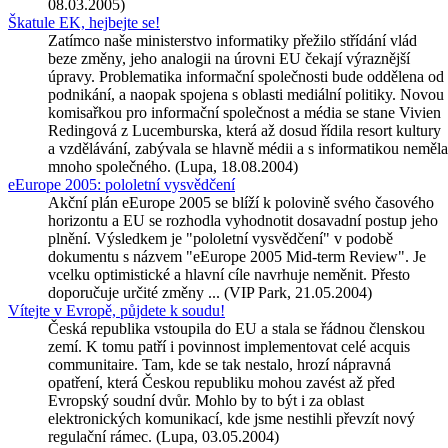
08.03.2005)
Škatule EK, hejbejte se!
Zatímco naše ministerstvo informatiky přežilo střídání vlád
beze změny, jeho analogii na úrovni EU čekají výraznější
úpravy. Problematika informační společnosti bude oddělena od
podnikání, a naopak spojena s oblasti mediální politiky. Novou
komisařkou pro informační společnost a média se stane Vivien
Redingová z Lucemburska, která až dosud řídila resort kultury
a vzdělávání, zabývala se hlavně médii a s informatikou neměla
mnoho společného. (Lupa, 18.08.2004)
eEurope 2005: pololetní vysvědčení
Akční plán eEurope 2005 se blíží k polovině svého časového
horizontu a EU se rozhodla vyhodnotit dosavadní postup jeho
plnění. Výsledkem je "pololetní vysvědčení" v podobě
dokumentu s názvem "eEurope 2005 Mid-term Review". Je
vcelku optimistické a hlavní cíle navrhuje neměnit. Přesto
doporučuje určité změny ... (VIP Park, 21.05.2004)
Vítejte v Evropě, půjdete k soudu!
Česká republika vstoupila do EU a stala se řádnou členskou
zemí. K tomu patří i povinnost implementovat celé acquis
communitaire. Tam, kde se tak nestalo, hrozí nápravná
opatření, která Českou republiku mohou zavést až před
Evropský soudní dvůr. Mohlo by to být i za oblast
elektronických komunikací, kde jsme nestihli převzít nový
regulační rámec. (Lupa, 03.05.2004)