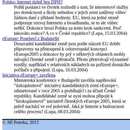
Polsko: Internet úplně bez DPH?
Polští poslanci ve čtvrtek rozhodli o tom, že internetové služby
pro domácnosti a školy nebudou v jejich zemi zatíženy vůbec
žádnou daní z přidané hodnoty. EU, která na jedné straně
podporuje rozvoj Internetu a broadbandu, se to ale vůbec
nelíbí. Dokonce hrozí Polsku za tento krok sankcemi. Proč
takováto reakce? A co v České republice? (Lupa, 15.03.2004)
eEurope: Poselství z Budapešti
Dosavadní kandidátské země jsou podle názorů EU dobře
připraveny na přistoupení k celoevropské koncepci
eEurope2005 a dokonce by prý v některých oblastech mohly
stávající členské země i přeskočit. Přesto přetrvávají významné
rozdíly, například v relativních nákladech na pořízení domácího
počítače a připojení. (Lupa, 10.03.2004)
Iniciativa eEurope+ završena
Ministerská konference v Budapešti završila naplňování
"úzkopásmové" iniciativy kandidátských zemí eEurope+,
odstartované v roce 2001 a probíhající i za účasti České
republiky. Kandidátské země se nyní mohou připojit k
"širokopásmové" iniciativě členských eEurope 2005, která se
právě nachází ve své polovině. Jaká je historie a budoucnost
celého procesu? (Lupa, 08.03.2004)
© Jiří Peterka, 2015