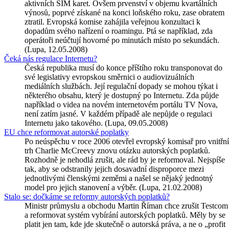
aktivních SIM karet. Ovšem prvenství v objemu kvartálních
výnosů, poprvé získané na konci loňského roku, zase obratem
ztratil. Evropská komise zahájila veřejnou konzultaci k
dopadům svého nařízení o roamingu. Ptá se například, zda
operátoři neúčtují hovorné po minutách místo po sekundách.
(Lupa, 12.05.2008)
Čeká nás regulace Internetu?
Česká republika musí do konce příštího roku transponovat do
své legislativy evropskou směrnici o audiovizuálních
mediálních službách. Její regulační dopady se mohou týkat i
některého obsahu, který je dostupný po Internetu. Zda půjde
například o videa na novém internetovém portálu TV Nova,
není zatím jasné. V každém případě ale nepůjde o regulaci
Internetu jako takového. (Lupa, 09.05.2008)
EU chce reformovat autorské poplatky
Po neúspěchu v roce 2006 otevřel evropský komisař pro vnitřní
trh Charlie McCreevy znovu otázku autorských poplatků.
Rozhodně je nehodlá zrušit, ale rád by je reformoval. Nejspíše
tak, aby se odstranily jejich dosavadní disproporce mezi
jednotlivými členskými zeměmi a našel se nějaký jednotný
model pro jejich stanovení a výběr. (Lupa, 21.02.2008)
Stalo se: dočkáme se reformy autorských poplatků?
Ministr průmyslu a obchodu Martin Říman chce zrušit Testcom
a reformovat systém vybírání autorských poplatků. Měly by se
platit jen tam, kde jde skutečně o autorská práva, a ne o „profit