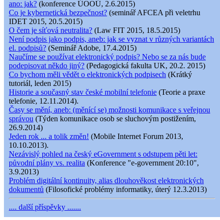
ano: jak?
(konference ÚOOÚ, 2.6.2015)
Co je kybernetická bezpečnost?
(seminář AFCEA při veletrhu
IDET 2015, 20.5.2015)
O čem je síťová neutralita?
(Law FIT 2015, 18.5.2015)
Není podpis jako podpis, aneb: jak se vyznat v různých variantách
el. podpisů?
(Seminář Adobe, 17.4.2015)
Naučíme se používat elektronický podpis? Nebo se za nás bude
podepisovat někdo jiný?
(Pedagogická fakulta UK, 20.2. 2015)
Co bychom měli vědět o elektronických podpisech
(Krátký
tutoriál, leden 2015)
Historie a současný stav české mobilní telefonie
(Teorie a praxe
telefonie, 12.11.2014).
Časy se mění, aneb: (měnící se) možnosti komunikace s veřejnou
správou
(Týden komunikace osob se sluchovým postižením,
26.9.2014)
Jeden rok ... a tolik změn!
(Mobile Internet Forum 2013,
10.10.2013).
Nezávislý pohled na český eGovernment s odstupem pěti let:
původní plány vs. realita
(Konference "e-government 20:10",
3.9.2013)
Problém digitální kontinuity, alias dlouhověkost elektronických
dokumentů
(Filosofické problémy informatiky, úterý 12.3.2013)
.... další příspěvky .......