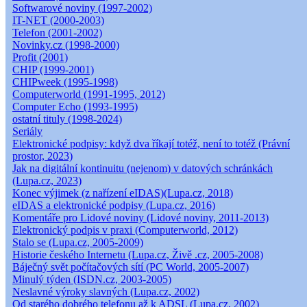
Softwarové noviny (1997-2002)
IT-NET (2000-2003)
Telefon (2001-2002)
Novinky.cz (1998-2000)
Profit (2001)
CHIP (1999-2001)
CHIPweek (1995-1998)
Computerworld (1991-1995, 2012)
Computer Echo (1993-1995)
ostatní tituly (1998-2024)
Seriály
Elektronické podpisy: když dva říkají totéž, není to totéž (Právní
prostor, 2023)
Jak na digitální kontinuitu (nejenom) v datových schránkách
(Lupa.cz, 2023)
Konec výjimek (z nařízení eIDAS)(Lupa.cz, 2018)
eIDAS a elektronické podpisy (Lupa.cz, 2016)
Komentáře pro Lidové noviny (Lidové noviny, 2011-2013)
Elektronický podpis v praxi (Computerworld, 2012)
Stalo se (Lupa.cz, 2005-2009)
Historie českého Internetu (Lupa.cz, Živě .cz, 2005-2008)
Báječný svět počítačových sítí (PC World, 2005-2007)
Minulý týden (ISDN.cz, 2003-2005)
Neslavné výroky slavných (Lupa.cz, 2002)
Od starého dobrého telefonu až k ADSL (Lupa.cz, 2002)