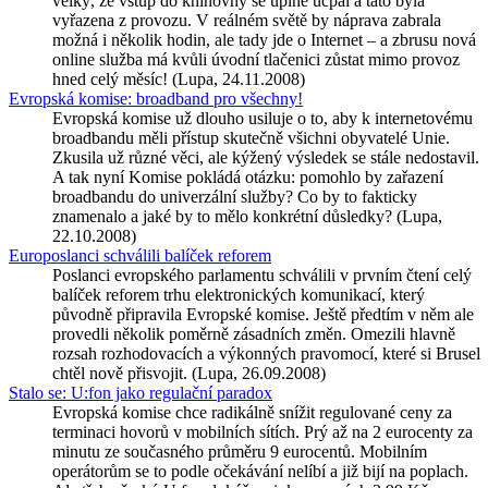
velký, že vstup do knihovny se úplně ucpal a tato byla
vyřazena z provozu. V reálném světě by náprava zabrala
možná i několik hodin, ale tady jde o Internet – a zbrusu nová
online služba má kvůli úvodní tlačenici zůstat mimo provoz
hned celý měsíc! (Lupa, 24.11.2008)
Evropská komise: broadband pro všechny!
Evropská komise už dlouho usiluje o to, aby k internetovému
broadbandu měli přístup skutečně všichni obyvatelé Unie.
Zkusila už různé věci, ale kýžený výsledek se stále nedostavil.
A tak nyní Komise pokládá otázku: pomohlo by zařazení
broadbandu do univerzální služby? Co by to fakticky
znamenalo a jaké by to mělo konkrétní důsledky? (Lupa,
22.10.2008)
Europoslanci schválili balíček reforem
Poslanci evropského parlamentu schválili v prvním čtení celý
balíček reforem trhu elektronických komunikací, který
původně připravila Evropské komise. Ještě předtím v něm ale
provedli několik poměrně zásadních změn. Omezili hlavně
rozsah rozhodovacích a výkonných pravomocí, které si Brusel
chtěl nově přisvojit. (Lupa, 26.09.2008)
Stalo se: U:fon jako regulační paradox
Evropská komise chce radikálně snížit regulované ceny za
terminaci hovorů v mobilních sítích. Prý až na 2 eurocenty za
minutu ze současného průměru 9 eurocentů. Mobilním
operátorům se to podle očekávání nelíbí a již bijí na poplach.