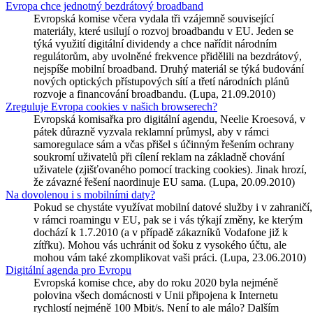
Evropa chce jednotný bezdrátový broadband
Evropská komise včera vydala tři vzájemně související
materiály, které usilují o rozvoj broadbandu v EU. Jeden se
týká využití digitální dividendy a chce nařídit národním
regulátorům, aby uvolněné frekvence přidělili na bezdrátový,
nejspíše mobilní broadband. Druhý materiál se týká budování
nových optických přístupových sítí a třetí národních plánů
rozvoje a financování broadbandu. (Lupa, 21.09.2010)
Zreguluje Evropa cookies v našich browserech?
Evropská komisařka pro digitální agendu, Neelie Kroesová, v
pátek důrazně vyzvala reklamní průmysl, aby v rámci
samoregulace sám a včas přišel s účinným řešením ochrany
soukromí uživatelů při cílení reklam na základně chování
uživatele (zjišťovaného pomocí tracking cookies). Jinak hrozí,
že závazné řešení naordinuje EU sama. (Lupa, 20.09.2010)
Na dovolenou i s mobilními daty?
Pokud se chystáte využívat mobilní datové služby i v zahraničí,
v rámci roamingu v EU, pak se i vás týkají změny, ke kterým
dochází k 1.7.2010 (a v případě zákazníků Vodafone již k
zítřku). Mohou vás uchránit od šoku z vysokého účtu, ale
mohou vám také zkomplikovat vaši práci. (Lupa, 23.06.2010)
Digitální agenda pro Evropu
Evropská komise chce, aby do roku 2020 byla nejméně
polovina všech domácnosti v Unii připojena k Internetu
rychlostí nejméně 100 Mbit/s. Není to ale málo? Dalším