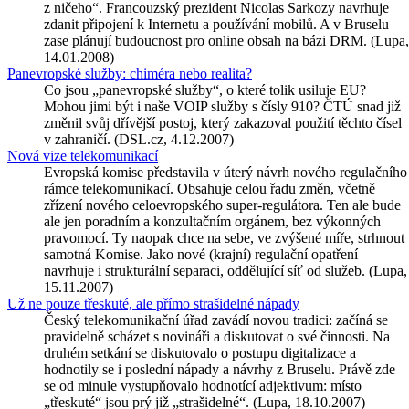
z ničeho“. Francouzský prezident Nicolas Sarkozy navrhuje
zdanit připojení k Internetu a používání mobilů. A v Bruselu
zase plánují budoucnost pro online obsah na bázi DRM. (Lupa,
14.01.2008)
Panevropské služby: chiméra nebo realita?
Co jsou „panevropské služby“, o které tolik usiluje EU?
Mohou jimi být i naše VOIP služby s čísly 910? ČTÚ snad již
změnil svůj dřívější postoj, který zakazoval použití těchto čísel
v zahraničí. (DSL.cz, 4.12.2007)
Nová vize telekomunikací
Evropská komise představila v úterý návrh nového regulačního
rámce telekomunikací. Obsahuje celou řadu změn, včetně
zřízení nového celoevropského super-regulátora. Ten ale bude
ale jen poradním a konzultačním orgánem, bez výkonných
pravomocí. Ty naopak chce na sebe, ve zvýšené míře, strhnout
samotná Komise. Jako nové (krajní) regulační opatření
navrhuje i strukturální separaci, oddělující síť od služeb. (Lupa,
15.11.2007)
Už ne pouze třeskuté, ale přímo strašidelné nápady
Český telekomunikační úřad zavádí novou tradici: začíná se
pravidelně scházet s novináři a diskutovat o své činnosti. Na
druhém setkání se diskutovalo o postupu digitalizace a
hodnotily se i poslední nápady a návrhy z Bruselu. Právě zde
se od minule vystupňovalo hodnotící adjektivum: místo
„třeskuté“ jsou prý již „strašidelné“. (Lupa, 18.10.2007)