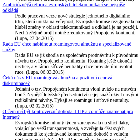
Ambicióznější reforma evropských telekomunikací se nejspíše
odkládá
Podle pracovní verze nové strategie jednotného digitálního
trhu, která unikla na veřejnost, Evropská komise rezignovala na
hlubší změny v oblasti telekomunikací a odkládá je na později.
Nechá zřejmě projít notně zredukovaný Propojený kontinent.
(Lupa, 27.04.2015)
Rada EU chce nabídnout roamingovou almužnu a specializované
služby
Rada EU se již shodla na společném protinávrhu k původnímu
návrhu tzv. Propojeného kontinentu. Roaming ještě ukončit
nechce, a v rámci síťové neutrality chce providerům uvolnit
ruce. (Lupa, 06.03.2015)
Čeká nás v EU roamingová almužna a pozitivní cenová
diskriminace?
Jednání o tzv. Propojeném kontinentu vloni uvízlo na mrtvém
bodě. Nynější lotyšské předsednictví se jej snaží oživit novými
radikálními návrhy. Týkají se roamingu i síťové neutrality.
(Lupa, 02.02.2015)
O čem má být kontroverzní dohoda TTIP a co může znamenat pro
Internet?
Evropská komise minulý týden zareagovala na sílící tlaky,
volající po větší transparentnosti, a zveřejnila část svých
dokumentů ke sjednávané kontroverzní dohodě o volném
obchodu mezi USA a EU. Moc nového ale neprozrazují.