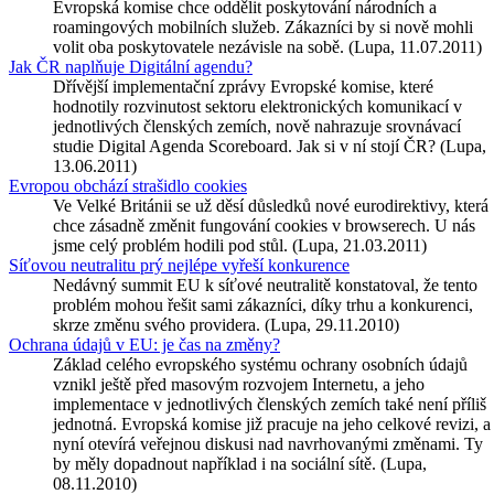
Evropská komise chce oddělit poskytování národních a
roamingových mobilních služeb. Zákazníci by si nově mohli
volit oba poskytovatele nezávisle na sobě. (Lupa, 11.07.2011)
Jak ČR naplňuje Digitální agendu?
Dřívější implementační zprávy Evropské komise, které
hodnotily rozvinutost sektoru elektronických komunikací v
jednotlivých členských zemích, nově nahrazuje srovnávací
studie Digital Agenda Scoreboard. Jak si v ní stojí ČR? (Lupa,
13.06.2011)
Evropou obchází strašidlo cookies
Ve Velké Británii se už děsí důsledků nové eurodirektivy, která
chce zásadně změnit fungování cookies v browserech. U nás
jsme celý problém hodili pod stůl. (Lupa, 21.03.2011)
Síťovou neutralitu prý nejlépe vyřeší konkurence
Nedávný summit EU k síťové neutralitě konstatoval, že tento
problém mohou řešit sami zákazníci, díky trhu a konkurenci,
skrze změnu svého providera. (Lupa, 29.11.2010)
Ochrana údajů v EU: je čas na změny?
Základ celého evropského systému ochrany osobních údajů
vznikl ještě před masovým rozvojem Internetu, a jeho
implementace v jednotlivých členských zemích také není příliš
jednotná. Evropská komise již pracuje na jeho celkové revizi, a
nyní otevírá veřejnou diskusi nad navrhovanými změnami. Ty
by měly dopadnout například i na sociální sítě. (Lupa,
08.11.2010)