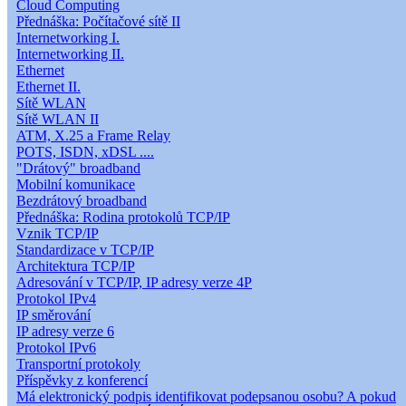
Cloud Computing
Přednáška: Počítačové sítě II
Internetworking I.
Internetworking II.
Ethernet
Ethernet II.
Sítě WLAN
Sítě WLAN II
ATM, X.25 a Frame Relay
POTS, ISDN, xDSL ....
"Drátový" broadband
Mobilní komunikace
Bezdrátový broadband
Přednáška: Rodina protokolů TCP/IP
Vznik TCP/IP
Standardizace v TCP/IP
Architektura TCP/IP
Adresování v TCP/IP, IP adresy verze 4P
Protokol IPv4
IP směrování
IP adresy verze 6
Protokol IPv6
Transportní protokoly
Příspěvky z konferencí
Má elektronický podpis identifikovat podepsanou osobu? A pokud