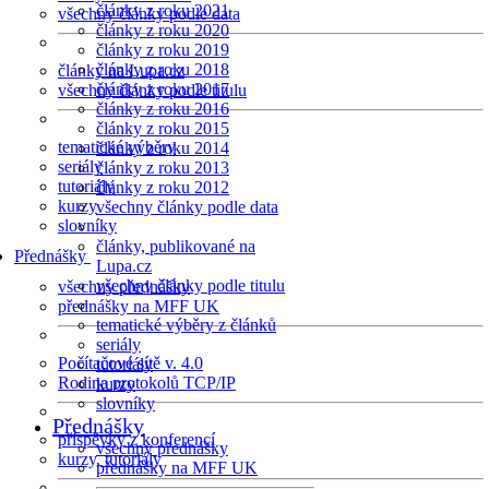
články z roku 2021
všechny články podle data
články z roku 2020
články z roku 2019
články z roku 2018
články na Lupa.cz
články z roku 2017
všechny články podle titulu
články z roku 2016
články z roku 2015
tematické výběry
články z roku 2014
seriály
články z roku 2013
tutoriály
články z roku 2012
kurzy
všechny články podle data
slovníky
články, publikované na
Přednášky
Lupa.cz
všechny články podle titulu
všechny přednášky
přednášky na MFF UK
tematické výběry z článků
seriály
Počítačové sítě v. 4.0
tutoriály
Rodina protokolů TCP/IP
kurzy
slovníky
Přednášky
příspěvky z konferencí
všechny přednášky
kurzy, tutoriály
přednášky na MFF UK