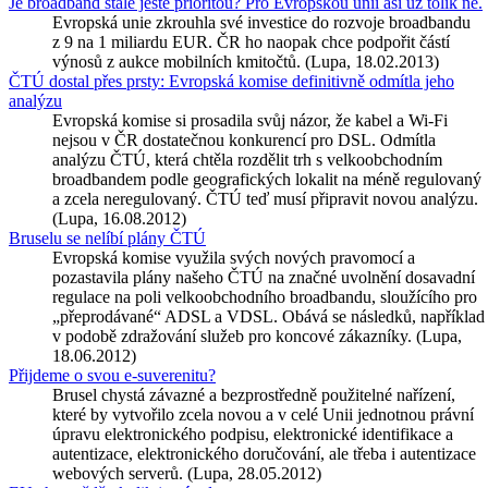
Je broadband stále ještě prioritou? Pro Evropskou unii asi už tolik ne.
Evropská unie zkrouhla své investice do rozvoje broadbandu
z 9 na 1 miliardu EUR. ČR ho naopak chce podpořit částí
výnosů z aukce mobilních kmitočtů. (Lupa, 18.02.2013)
ČTÚ dostal přes prsty: Evropská komise definitivně odmítla jeho
analýzu
Evropská komise si prosadila svůj názor, že kabel a Wi-Fi
nejsou v ČR dostatečnou konkurencí pro DSL. Odmítla
analýzu ČTÚ, která chtěla rozdělit trh s velkoobchodním
broadbandem podle geografických lokalit na méně regulovaný
a zcela neregulovaný. ČTÚ teď musí připravit novou analýzu.
(Lupa, 16.08.2012)
Bruselu se nelíbí plány ČTÚ
Evropská komise využila svých nových pravomocí a
pozastavila plány našeho ČTÚ na značné uvolnění dosavadní
regulace na poli velkoobchodního broadbandu, sloužícího pro
„přeprodávané“ ADSL a VDSL. Obává se následků, například
v podobě zdražování služeb pro koncové zákazníky. (Lupa,
18.06.2012)
Přijdeme o svou e-suverenitu?
Brusel chystá závazné a bezprostředně použitelné nařízení,
které by vytvořilo zcela novou a v celé Unii jednotnou právní
úpravu elektronického podpisu, elektronické identifikace a
autentizace, elektronického doručování, ale třeba i autentizace
webových serverů. (Lupa, 28.05.2012)