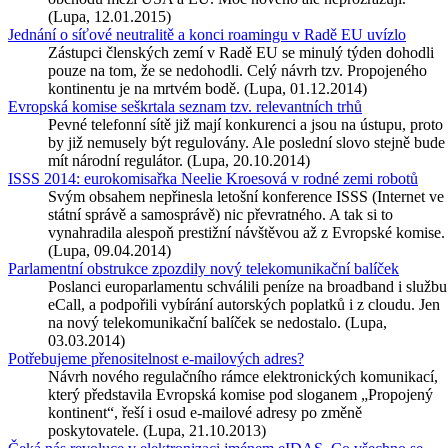
(Lupa, 12.01.2015)
Jednání o síťové neutralitě a konci roamingu v Radě EU uvízlo
Zástupci členských zemí v Radě EU se minulý týden dohodli
pouze na tom, že se nedohodli. Celý návrh tzv. Propojeného
kontinentu je na mrtvém bodě. (Lupa, 01.12.2014)
Evropská komise seškrtala seznam tzv. relevantních trhů
Pevné telefonní sítě již mají konkurenci a jsou na ústupu, proto
by již nemusely být regulovány. Ale poslední slovo stejně bude
mít národní regulátor. (Lupa, 20.10.2014)
ISSS 2014: eurokomisařka Neelie Kroesová v rodné zemi robotů
Svým obsahem nepřinesla letošní konference ISSS (Internet ve
státní správě a samosprávě) nic převratného. A tak si to
vynahradila alespoň prestižní návštěvou až z Evropské komise.
(Lupa, 09.04.2014)
Parlamentní obstrukce zpozdily nový telekomunikační balíček
Poslanci europarlamentu schválili peníze na broadband i službu
eCall, a podpořili vybírání autorských poplatků i z cloudu. Jen
na nový telekomunikační balíček se nedostalo. (Lupa,
03.03.2014)
Potřebujeme přenositelnost e-mailových adres?
Návrh nového regulačního rámce elektronických komunikací,
který představila Evropská komise pod sloganem „Propojený
kontinent“, řeší i osud e-mailové adresy po změně
poskytovatele. (Lupa, 21.10.2013)