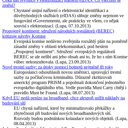
Čeká nás revoluce v elektronizaci jménem eIDAS. Co všechno se
změní?
Chystané unijní nařízení o elektronické identifikaci a
důvěryhodných službách (eIDAS) slibuje změny nejenom ve
fungování eGovernmentu, ale prakticky ve všem, co nějak
souvisí s elektronizací. (Lupa, 07.10.2013)
Propojený kontinent: sdružení národních regulátorů (BEREC)
kritizuje návrhy Komise
Evropská komise nedávno zveřejnila rozsáhlý plán na poměrně
zásadní změny v oblasti telekomunikací, pod heslem
„Propojený kontinent“. Sdružení evropských regulátorů
BEREC se ale nelíbí ani jeho obsah ani to, že ho s ním Komise
vůbec nekonzultovala. (Lupa, 23.09.2013)
Nové trestní sazby: za útoky pomocí botnetů nejméně tři roky
Europoslanci odsouhlasili novou směrnici, upravující trestní
sazby za počítačovou kriminalitu. Důrazně zkritizovali
americký program PRISM a popohnali dokončení jednotného
evropského digitálního trhu. Vedle pravidla Must Carry chtějí i
pravidlo Must be Found. (Lupa, 08.07.2013)
Když EU nedá peníze na broadband, chce alespoň snížit náklady na
budování sítí
EU chystá nařízení, které by minimalizovalo překážky a
zbytečnosti při budování nových broadbandových sítí.
Rozvody budou podmínkou kolaudace nových objektů. (Lupa,
08.04.2013)