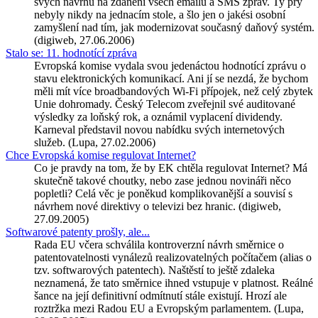
svých návrhů na zdanění všech emailů a SMS zpráv. Ty prý
nebyly nikdy na jednacím stole, a šlo jen o jakési osobní
zamyšlení nad tím, jak modernizovat současný daňový systém.
(digiweb, 27.06.2006)
Stalo se: 11. hodnotící zpráva
Evropská komise vydala svou jedenáctou hodnotící zprávu o
stavu elektronických komunikací. Ani jí se nezdá, že bychom
měli mít více broadbandových Wi-Fi přípojek, než celý zbytek
Unie dohromady. Český Telecom zveřejnil své auditované
výsledky za loňský rok, a oznámil vyplacení dividendy.
Karneval představil novou nabídku svých internetových
služeb. (Lupa, 27.02.2006)
Chce Evropská komise regulovat Internet?
Co je pravdy na tom, že by EK chtěla regulovat Internet? Má
skutečně takové choutky, nebo zase jednou novináři něco
popletli? Celá věc je poněkud komplikovanější a souvisí s
návrhem nové direktivy o televizi bez hranic. (digiweb,
27.09.2005)
Softwarové patenty prošly, ale...
Rada EU včera schválila kontroverzní návrh směrnice o
patentovatelnosti vynálezů realizovatelných počítačem (alias o
tzv. softwarových patentech). Naštěstí to ještě zdaleka
neznamená, že tato směrnice ihned vstupuje v platnost. Reálné
šance na její definitivní odmítnutí stále existují. Hrozí ale
roztržka mezi Radou EU a Evropským parlamentem. (Lupa,