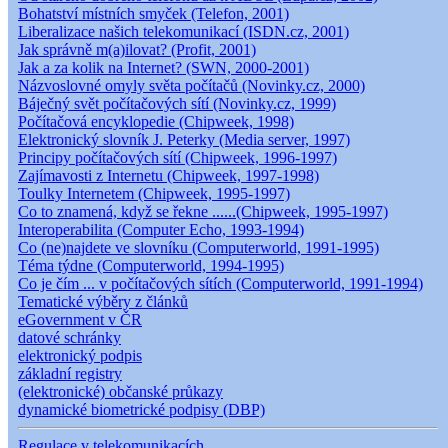
Bohatství místních smyček (Telefon, 2001)
Liberalizace našich telekomunikací (ISDN.cz, 2001)
Jak správně m(a)ilovat? (Profit, 2001)
Jak a za kolik na Internet? (SWN, 2000-2001)
Názvoslovné omyly světa počítačů (Novinky.cz, 2000)
Báječný svět počítačových sítí (Novinky.cz, 1999)
Počítačová encyklopedie (Chipweek, 1998)
Elektronický slovník J. Peterky (Media server, 1997)
Principy počítačových sítí (Chipweek, 1996-1997)
Zajímavosti z Internetu (Chipweek, 1997-1998)
Toulky Internetem (Chipweek, 1995-1997)
Co to znamená, když se řekne ......(Chipweek, 1995-1997)
Interoperabilita (Computer Echo, 1993-1994)
Co (ne)najdete ve slovníku (Computerworld, 1991-1995)
Téma týdne (Computerworld, 1994-1995)
Co je čím ... v počítačových sítích (Computerworld, 1991-1994)
Tematické výběry z článků
eGovernment v ČR
datové schránky
elektronický podpis
základní registry
(elektronické) občanské průkazy
dynamické biometrické podpisy (DBP)
Regulace v telekomunikacích