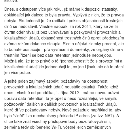
klíčové.
Dnes, s odstupem více jak roku, již máme k dispozici statistiky,
dokládající jak dalece to byla pravda. Vyplývá z nich, že to pravda
nebyla. Skutečností je, že radikální pokles objasněnosti trestných
činů se nedostavil. Vlastně naopak: za rok 2011, který se ze tří
čtvrtin odehrával již bez uchovávání a poskytování provozních a
lokalizačních údajů, objasněnost trestných činů oproti předchozím
dvěma rokům dokonce stoupla. Sice o nějaké zlomky procent, ale
to bohatě postačuje - pro vyvrácení domněnky, že orgány činné v
trestním řízení se bez data retention jednoduše neobejdou.
Možná ale, že je to právě o té "jednoduchosti": že s provozními a
lokalizačními údaji jde jednodušeji to, co jde i jinak, ale dá to přeci
jen více práce.
A ještě jeden zajímavý aspekt: požadavky na dostupnost
provozních a lokalizačních údajů neustále eskalují. Takže když
dnes - vlastně od pondělka, 1. října 2012 - máme novou právní
úpravu data retention, ta je opět o něco rozsáhlejší, ve smyslu
požadování dalších a dalších provozních a loalizačních údajů,
které dříve požadovány nebyly. Nově požaduje například to, aby
bylo "vidět" i za mechanismy překladu IP adres (za tzv. NAT). A
chce také znát všechny přístupové body bezdrátových sítí,
zejména tedy oblíbeného Wi-Fi, včetně jejich zeměpisných