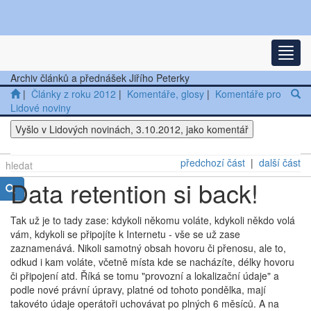
Nejnovější články
Rozba
Další články
Archiv článků a přednášek Jiřího Peterky
|
Články z roku 2012
|
Komentáře, glosy
|
Komentáře pro
Přednášky
Lidové noviny
Ostatní
Vyšlo v Lidových novinách, 3.10.2012, jako komentář
předchozí část
|
další část
Data retention si back!
Tak už je to tady zase: kdykoli někomu voláte, kdykoli někdo volá
vám, kdykoli se připojíte k Internetu - vše se už zase
zaznamenává. Nikoli samotný obsah hovoru či přenosu, ale to,
odkud i kam voláte, včetně místa kde se nacházíte, délky hovoru
či připojení atd. Říká se tomu "provozní a lokalizační údaje" a
podle nové právní úpravy, platné od tohoto pondělka, mají
takovéto údaje operátoři uchovávat po plných 6 měsíců. A na