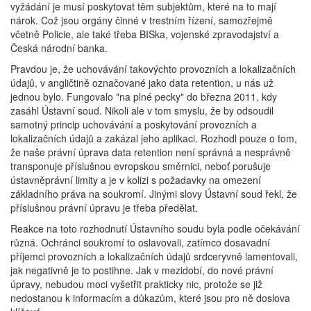
vyžádání je musí poskytovat těm subjektům, které na to mají
nárok. Což jsou orgány činné v trestním řízení, samozřejmě
včetně Policie, ale také třeba BISka, vojenské zpravodajství a
Česká národní banka.
Pravdou je, že uchovávání takovýchto provozních a lokalizačních
údajů, v angličtině označované jako data retention, u nás už
jednou bylo. Fungovalo "na plné pecky" do března 2011, kdy
zasáhl Ústavní soud. Nikoli ale v tom smyslu, že by odsoudil
samotný princip uchovávání a poskytování provozních a
lokalizačních údajů a zakázal jeho aplikaci. Rozhodl pouze o tom,
že naše právní úprava data retention není správná a nesprávně
transponuje příslušnou evropskou směrnici, neboť porušuje
ústavněprávní limity a je v kolizi s požadavky na omezení
základního práva na soukromí. Jinými slovy Ústavní soud řekl, že
příslušnou právní úpravu je třeba předělat.
Reakce na toto rozhodnutí Ústavního soudu byla podle očekávání
různá. Ochránci soukromí to oslavovali, zatímco dosavadní
příjemci provozních a lokalizačních údajů srdceryvně lamentovali,
jak negativně je to postihne. Jak v mezidobí, do nové právní
úpravy, nebudou moci vyšetřit prakticky nic, protože se již
nedostanou k informacím a důkazům, které jsou pro ně doslova