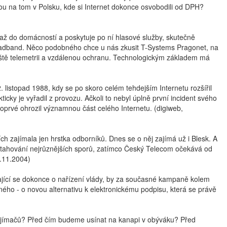
u na tom v Polsku, kde si Internet dokonce osvobodili od DPH?
 až do domácností a poskytuje po ní hlasové služby, skutečně
roadband. Něco podobného chce u nás zkusit T-Systems Pragonet, na
 ještě telemetrii a vzdálenou ochranu. Technologickým základem má
. listopad 1988, kdy se po skoro celém tehdejším Internetu rozšířil
icky je vyřadil z provozu. Ačkoli to nebyl úplně první incident svého
oprvé ohrozil významnou část celého Internetu. (digiweb,
h zajímala jen hrstka odborníků. Dnes se o něj zajímá už i Blesk. A
 protahování nejrůznějších sporů, zatímco Český Telecom očekává od
3.11.2004)
rající se dokonce o nařízení vlády, by za současné kampaně kolem
ného - o novou alternativu k elektronickému podpisu, která se právě
řijímačů? Před čím budeme usínat na kanapi v obýváku? Před