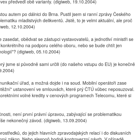
vex předvedl obě varianty. (digiweb, 19.10.2004)
estou autem po dálnici do Brna. Pustil jsem si ranní zprávy Českého
matiku mladistvých delikventů. Jistě, to je velmi aktuální, ale proč
giweb, 12.10.2004)
 zasedat, obědvat se zástupci vystavovatelů, a jednotliví ministři se
o konkrétního na podporu celého oboru, nebo se bude chtít jen
ologií"? (digiweb, 05.10.2004)
erý jsme si původně sami určili (do našeho vstupu do EU) je konečně
09.2004)
omunikační úřad, a možná dojde i na soud. Mobilní operátoři zase
outěžní" ustanovení ve smlouvách, které prý ČTÚ vůbec neposuzoval.
korektními volné kredity v cenových programech Telecomu, které si
nosti, není první právní úpravou, zabývající se problematikou
íše nekonečný závod. (digiweb, 13.09.2004)
tředků, do jejich hlavních zpravodajských relací i do diskusních
mný zákon. Nebo alespoň hodně kontroverzní návrh. V případě