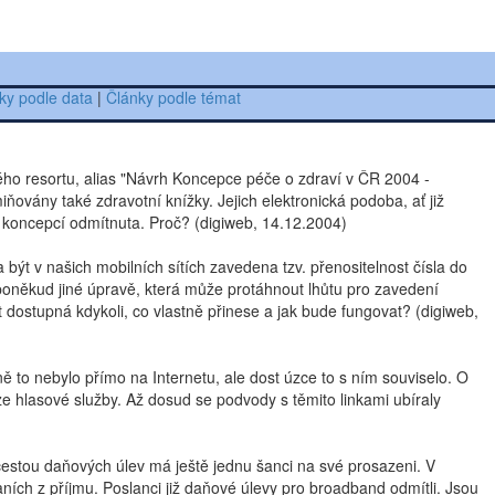
ky podle data
|
Články podle témat
vého resortu, alias "Návrh Koncepce péče o zdraví v ČR 2004 -
ovány také zdravotní knížky. Jejich elektronická podoba, ať již
o koncepcí odmítnuta. Proč? (digiweb, 14.12.2004)
ýt v našich mobilních sítích zavedena tzv. přenositelnost čísla do
 poněkud jiné úpravě, která může protáhnout lhůtu pro zavedení
t dostupná kdykoli, co vlastně přinese a jak bude fungovat? (digiweb,
 to nebylo přímo na Internetu, ale dost úzce to s ním souviselo. O
rze hlasové služby. Až dosud se podvody s těmito linkami ubíraly
cestou daňových úlev má ještě jednu šanci na své prosazeni. V
aních z příjmu. Poslanci již daňové úlevy pro broadband odmítli. Jsou