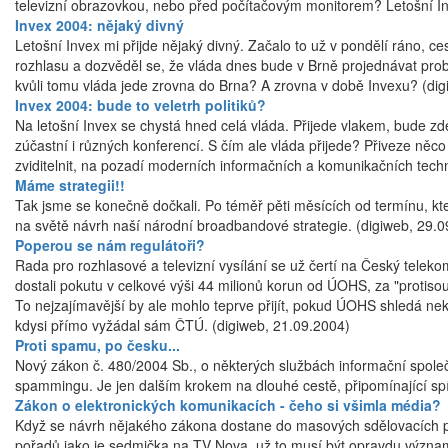
televizní obrazovkou, nebo před počítačovým monitorem? Letošní In
Invex 2004: nějaký divný
Letošní Invex mi přijde nějaký divný. Začalo to už v pondělí ráno, c
rozhlasu a dozvěděl se, že vláda dnes bude v Brně projednávat proble
kvůli tomu vláda jede zrovna do Brna? A zrovna v době Invexu? (di
Invex 2004: bude to veletrh politiků?
Na letošní Invex se chystá hned celá vláda. Přijede vlakem, bude zde
zúčastní i různých konferencí. S čím ale vláda přijede? Přiveze něc
zviditelnit, na pozadí moderních informačních a komunikačních techn
Máme strategii!!
Tak jsme se konečně dočkali. Po téměř pěti měsících od termínu, kt
na světě návrh naší národní broadbandové strategie. (digiweb, 29.
Poperou se nám regulátoři?
Rada pro rozhlasové a televizní vysílání se už čertí na Český telek
dostali pokutu v celkové výši 44 milionů korun od ÚOHS, za "protis
To nejzajímavější by ale mohlo teprve přijít, pokud ÚOHS shledá ne
kdysi přímo vyžádal sám ČTÚ. (digiweb, 21.09.2004)
Proti spamu, po česku...
Nový zákon č. 480/2004 Sb., o některých službách informační společ
spammingu. Je jen dalším krokem na dlouhé cestě, připomínající sp
Zákon o elektronických komunikacích - čeho si všimla média?
Když se návrh nějakého zákona dostane do masových sdělovacích pros
pořadů jako je sedmička na TV Nova, už to musí být opravdu význa