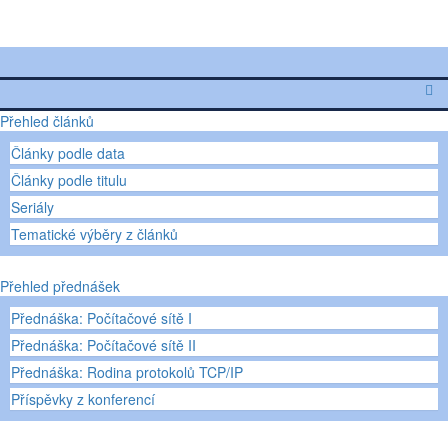
Přehled článků
Články podle data
Články podle titulu
Seriály
Tematické výběry z článků
Přehled přednášek
Přednáška: Počítačové sítě I
Přednáška: Počítačové sítě II
Přednáška: Rodina protokolů TCP/IP
Příspěvky z konferencí