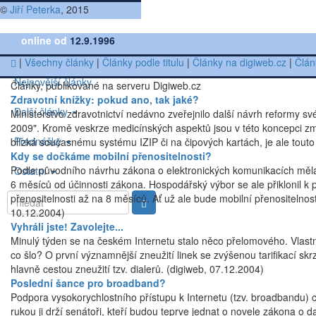
©
Jiří Peterka
, 2015
online od
12.9.1996
|
Všechny články
|
Články podle titulu
|
Články na digiweb.cz
|
Člán
Nejnovější články
Články, publikované na serveru Digiweb.cz
Zdravotní knížky: pokud ano, tak jaké?
Další články
Ministerstvo zdravotnictví nedávno zveřejnilo další návrh reformy s
2009". Kromě veskrze medicínských aspektů jsou v této koncepci zmiň
Přednášky
blízká současnému systému IZIP či na čipových kartách, je ale tout
Kdy se dočkáme mobilní přenositelnosti?
Podle původního návrhu zákona o elektronických komunikacích měla b
Ostatní
6 měsíců od účinnosti zákona. Hospodářský výbor se ale přiklonil k
přenositelnosti až na 8 měsíců. Ať už ale bude mobilní přenositelnos
10.12.2004)
Vyhráli jste! Zavolejte...
Minulý týden se na českém Internetu stalo něco přelomového. Vlastně
co šlo? O první významnější zneužití linek se zvýšenou tarifikací sk
hlavně cestou zneužití tzv. dialerů. (digiweb, 07.12.2004)
Poslední šance pro broadband?
Podpora vysokorychlostního přístupu k Internetu (tzv. broadbandu) 
rukou ji drží senátoři, kteří budou teprve jednat o novele zákona o d