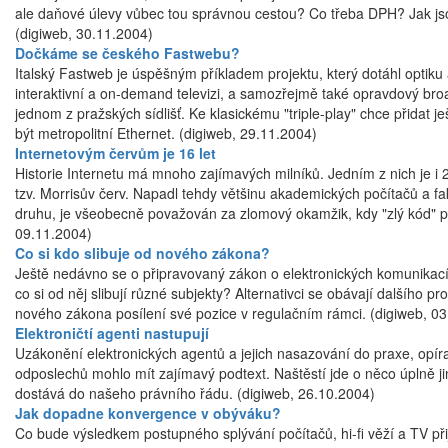
ale daňové úlevy vůbec tou správnou cestou? Co třeba DPH? Jak jso
(digiweb, 30.11.2004)
Dočkáme se českého Fastwebu?
Italský Fastweb je úspěšným příkladem projektu, který dotáhl optiku
interaktivní a on-demand televizi, a samozřejmě také opravdový b
jednom z pražských sídlišť. Ke klasickému "triple-play" chce přidat
být metropolitní Ethernet. (digiweb, 29.11.2004)
Internetovým červům je 16 let
Historie Internetu má mnoho zajímavých milníků. Jedním z nich je i 2
tzv. Morrisův červ. Napadl tehdy většinu akademických počítačů a fakt
druhu, je všeobecně považován za zlomový okamžik, kdy "zlý kód" p
09.11.2004)
Co si kdo slibuje od nového zákona?
Ještě nedávno se o připravovaný zákon o elektronických komunikacíc
co si od něj slibují různé subjekty? Alternativci se obávají dalšího
nového zákona posílení své pozice v regulačním rámci. (digiweb, 0
Elektroničtí agenti nastupují
Uzákonění elektronických agentů a jejich nasazování do praxe, opí
odposlechů mohlo mít zajímavý podtext. Naštěstí jde o něco úplně ji
dostává do našeho právního řádu. (digiweb, 26.10.2004)
Jak dopadne konvergence v obýváku?
Co bude výsledkem postupného splývání počítačů, hi-fi věží a TV p