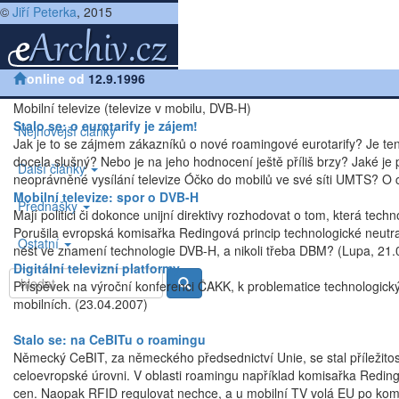
©
Jiří Peterka
, 2015
|
online od
Všechny články
12.9.1996
|
Články podle témat
|
Telekomunikace a operáto
Mobilní televize (televize v mobilu, DVB-H)
Stalo se: o eurotarify je zájem!
Nejnovější články
Jak je to se zájmem zákazníků o nové roamingové eurotarify? Je ten
docela slušný? Nebo je na jeho hodnocení ještě příliš brzy? Jaké je
Další články
neoprávněné vysílání televize Óčko do mobilů ve své síti UMTS? O c
Mobilní televize: spor o DVB-H
Přednášky
Mají politici či dokonce unijní direktivy rozhodovat o tom, která tech
Porušila evropská komisařka Redingová princip technologické neutra
Ostatní
nést ve znamení technologie DVB-H, a nikoli třeba DBM? (Lupa, 21.
Digitální televizní platformy
Příspěvek na výroční konferenci ČAKK, k problematice technologických
mobilních. (23.04.2007)
Stalo se: na CeBITu o roamingu
Německý CeBIT, za německého předsednictví Unie, se stal příleži
celoevropské úrovni. V oblasti roamingu například komisařka Reding
cen. Naopak RFID regulovat nechce, a u mobilní TV volá EU po komp