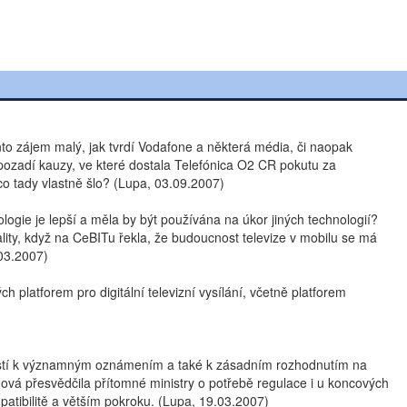
ři
| .....
to zájem malý, jak tvrdí Vodafone a některá média, či naopak
 pozadí kauzy, ve které dostala Telefónica O2 CR pokutu za
o tady vlastně šlo? (Lupa, 03.09.2007)
nologie je lepší a měla by být používána na úkor jiných technologií?
lity, když na CeBITu řekla, že budoucnost televize v mobilu se má
03.2007)
 platforem pro digitální televizní vysílání, včetně platforem
tostí k významným oznámením a také k zásadním rozhodnutím na
ová přesvědčila přítomné ministry o potřebě regulace i u koncových
atibilitě a větším pokroku. (Lupa, 19.03.2007)