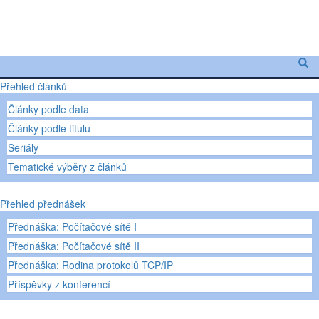
Přehled článků
Články podle data
Články podle titulu
Seriály
Tematické výběry z článků
Přehled přednášek
Přednáška: Počítačové sítě I
Přednáška: Počítačové sítě II
Přednáška: Rodina protokolů TCP/IP
Příspěvky z konferencí