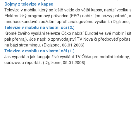
Dojmy z televize v kapse
Televize v mobilu, který se ještě vejde do větší kapsy, nabízí vcelku s
Elektronický programový průvodce (EPG) nabízí jen názvy pořadů, a d
mnohasekundové zpoždění oproti analogovému vysílání. (Digizone,
Televize v mobilu na vlastní oči (2.)
Kromě živého vysílání televize Óčko nabízí Eurotel ve své mobilní sí
pak přehraj). Jde např. o zpravodajství TV Nova či předpověď počas
na bázi streamingu. (Digizone, 06.01.2006)
Televize v mobilu na vlastní oči (1.)
Jak vypadá a jak funguje živé vysílání TV Óčko pro mobilní telefony,
obrazovou reportáž. (Digizone, 05.01.2006)