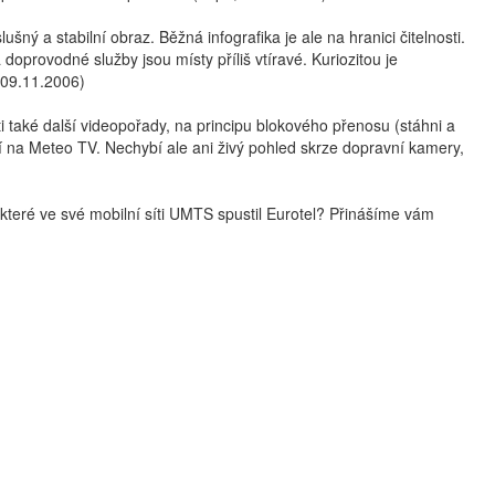
lušný a stabilní obraz. Běžná infografika je ale na hranici čitelnosti.
oprovodné služby jsou místy příliš vtíravé. Kuriozitou je
 09.11.2006)
ti také další videopořady, na principu blokového přenosu (stáhni a
í na Meteo TV. Nechybí ale ani živý pohled skrze dopravní kamery,
 které ve své mobilní síti UMTS spustil Eurotel? Přinášíme vám