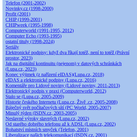
Telefon (2001-2002)
Novinky.cz (1998-2000)
Profit (2001)
CHIP (1999-2001)
CHIPweek (1995-1998)
Computerworld (1991-1995, 2012)
Computer Echo (1993-1995)
ostatní tituly (1998-2024)
Seriály
Elektronické podpisy: když dva říkají totéž, není to totéž (Právní
prostor, 2023)
Jak na digitální kontinuitu (nejenom) v datových schránkách
(Lupa.cz, 2023)
Konec výjimek (z nařízení eIDAS)(Lupa.cz, 2018)
eIDAS a elektronické podpisy (Lupa.cz, 2016)
Komentáře pro Lidové noviny (Lidové noviny, 2011-2013)
Elektronický podpis v praxi (Computerworld, 2012)
Stalo se (Lupa.cz, 2005-2009)
Historie českého Internetu (Lupa.cz, Živě .cz, 2005-2008)
Báječný svět počítačových sítí (PC World, 2005-2007)
Minulý týden (ISDN.cz, 2003-2005)
Neslavné výroky slavných (Lupa.cz, 2002)
Od starého dobrého telefonu až k ADSL (Lupa.cz, 2002)
Bohatství místních smyček (Telefon, 2001)
Liberalizace našich telekomunikací (ISDN.cz, 2001)