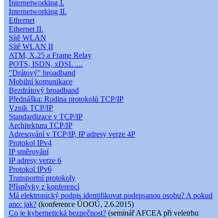
Internetworking I.
Internetworking II.
Ethernet
Ethernet II.
Sítě WLAN
Sítě WLAN II
ATM, X.25 a Frame Relay
POTS, ISDN, xDSL ....
"Drátový" broadband
Mobilní komunikace
Bezdrátový broadband
Přednáška: Rodina protokolů TCP/IP
Vznik TCP/IP
Standardizace v TCP/IP
Architektura TCP/IP
Adresování v TCP/IP, IP adresy verze 4P
Protokol IPv4
IP směrování
IP adresy verze 6
Protokol IPv6
Transportní protokoly
Příspěvky z konferencí
Má elektronický podpis identifikovat podepsanou osobu? A pokud
ano: jak?
(konference ÚOOÚ, 2.6.2015)
Co je kybernetická bezpečnost?
(seminář AFCEA při veletrhu