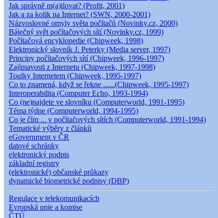
Jak správně m(a)ilovat? (Profit, 2001)
Jak a za kolik na Internet? (SWN, 2000-2001)
Názvoslovné omyly světa počítačů (Novinky.cz, 2000)
Báječný svět počítačových sítí (Novinky.cz, 1999)
Počítačová encyklopedie (Chipweek, 1998)
Elektronický slovník J. Peterky (Media server, 1997)
Principy počítačových sítí (Chipweek, 1996-1997)
Zajímavosti z Internetu (Chipweek, 1997-1998)
Toulky Internetem (Chipweek, 1995-1997)
Co to znamená, když se řekne ......(Chipweek, 1995-1997)
Interoperabilita (Computer Echo, 1993-1994)
Co (ne)najdete ve slovníku (Computerworld, 1991-1995)
Téma týdne (Computerworld, 1994-1995)
Co je čím ... v počítačových sítích (Computerworld, 1991-1994)
Tematické výběry z článků
eGovernment v ČR
datové schránky
elektronický podpis
základní registry
(elektronické) občanské průkazy
dynamické biometrické podpisy (DBP)
Regulace v telekomunikacích
Evropská unie a komise
ČTÚ