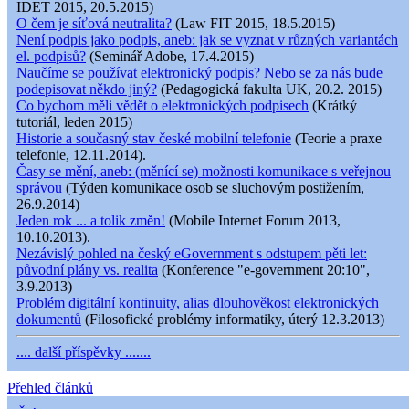
IDET 2015, 20.5.2015)
O čem je síťová neutralita?
(Law FIT 2015, 18.5.2015)
Není podpis jako podpis, aneb: jak se vyznat v různých variantách
el. podpisů?
(Seminář Adobe, 17.4.2015)
Naučíme se používat elektronický podpis? Nebo se za nás bude
podepisovat někdo jiný?
(Pedagogická fakulta UK, 20.2. 2015)
Co bychom měli vědět o elektronických podpisech
(Krátký
tutoriál, leden 2015)
Historie a současný stav české mobilní telefonie
(Teorie a praxe
telefonie, 12.11.2014).
Časy se mění, aneb: (měnící se) možnosti komunikace s veřejnou
správou
(Týden komunikace osob se sluchovým postižením,
26.9.2014)
Jeden rok ... a tolik změn!
(Mobile Internet Forum 2013,
10.10.2013).
Nezávislý pohled na český eGovernment s odstupem pěti let:
původní plány vs. realita
(Konference "e-government 20:10",
3.9.2013)
Problém digitální kontinuity, alias dlouhověkost elektronických
dokumentů
(Filosofické problémy informatiky, úterý 12.3.2013)
.... další příspěvky .......
Přehled článků