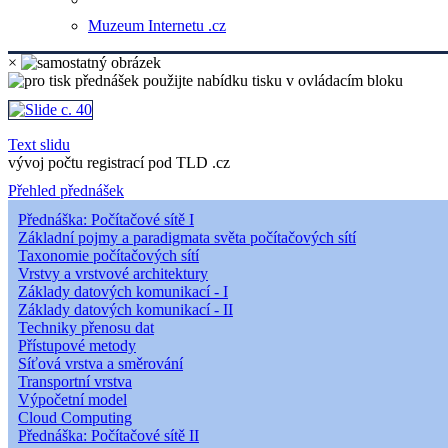
Muzeum Internetu .cz
×
Text slidu
vývoj počtu registrací pod TLD .cz
Přehled přednášek
Přednáška: Počítačové sítě I
Základní pojmy a paradigmata světa počítačových sítí
Taxonomie počítačových sítí
Vrstvy a vrstvové architektury
Základy datových komunikací - I
Základy datových komunikací - II
Techniky přenosu dat
Přístupové metody
Síťová vrstva a směrování
Transportní vrstva
Výpočetní model
Cloud Computing
Přednáška: Počítačové sítě II