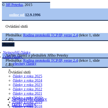
©
Jiří Peterka
, 2015
online od
12.9.1996
Ovládání slidů
Přednáška:
Rodina protokolů TCP/IP, verze 2.4
(lekce 1, slide
č.40)
Rozbal
Nejnovější články
Archiv článků a přednášek Jiřího Peterky
Další články
Přednáška:
Rodina protokolů TCP/IP, verze 2.4
(lekce 1, slide
všechny články
č.40)
Ovládání slidů
články z roku 2025
články z roku 2024
články z roku 2023
články z roku 2022
články z roku 2021
články z roku 2020
Nejnovější články
články z roku 2019
Další články
články z roku 2018