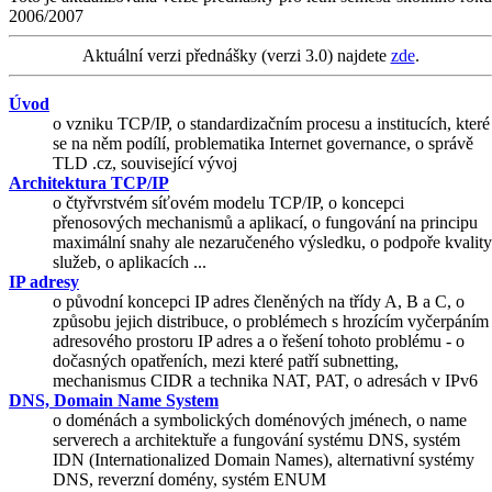
2006/2007
Aktuální verzi přednášky (verzi 3.0) najdete
zde
.
Úvod
o vzniku TCP/IP, o standardizačním procesu a institucích, které
se na něm podílí, problematika Internet governance, o správě
TLD .cz, související vývoj
Architektura TCP/IP
o čtyřvrstvém síťovém modelu TCP/IP, o koncepci
přenosových mechanismů a aplikací, o fungování na principu
maximální snahy ale nezaručeného výsledku, o podpoře kvality
služeb, o aplikacích ...
IP adresy
o původní koncepci IP adres členěných na třídy A, B a C, o
způsobu jejich distribuce, o problémech s hrozícím vyčerpáním
adresového prostoru IP adres a o řešení tohoto problému - o
dočasných opatřeních, mezi které patří subnetting,
mechanismus CIDR a technika NAT, PAT, o adresách v IPv6
DNS, Domain Name System
o doménách a symbolických doménových jménech, o name
serverech a architektuře a fungování systému DNS, systém
IDN (Internationalized Domain Names), alternativní systémy
DNS, reverzní domény, systém ENUM