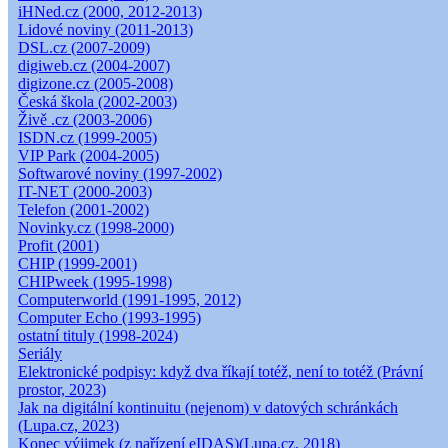
iHNed.cz (2000, 2012-2013)
Lidové noviny (2011-2013)
DSL.cz (2007-2009)
digiweb.cz (2004-2007)
digizone.cz (2005-2008)
Česká škola (2002-2003)
Živě .cz (2003-2006)
ISDN.cz (1999-2005)
VIP Park (2004-2005)
Softwarové noviny (1997-2002)
IT-NET (2000-2003)
Telefon (2001-2002)
Novinky.cz (1998-2000)
Profit (2001)
CHIP (1999-2001)
CHIPweek (1995-1998)
Computerworld (1991-1995, 2012)
Computer Echo (1993-1995)
ostatní tituly (1998-2024)
Seriály
Elektronické podpisy: když dva říkají totéž, není to totéž (Právní
prostor, 2023)
Jak na digitální kontinuitu (nejenom) v datových schránkách
(Lupa.cz, 2023)
Konec výjimek (z nařízení eIDAS)(Lupa.cz, 2018)