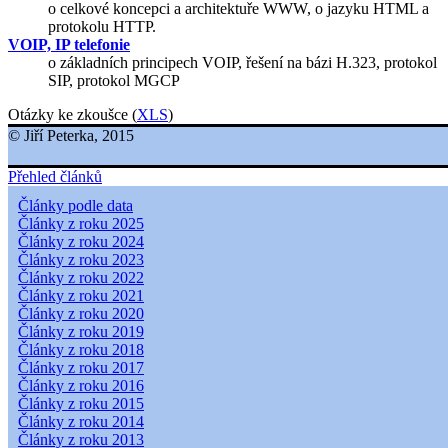
o celkové koncepci a architektuře WWW, o jazyku HTML a
protokolu HTTP.
VOIP, IP telefonie
o základních principech VOIP, řešení na bázi H.323, protokol
SIP, protokol MGCP
Otázky ke zkoušce (
XLS
)
© Jiří Peterka, 2015
Přehled článků
Články podle data
Články z roku 2025
Články z roku 2024
Články z roku 2023
Články z roku 2022
Články z roku 2021
Články z roku 2020
Články z roku 2019
Články z roku 2018
Články z roku 2017
Články z roku 2016
Články z roku 2015
Články z roku 2014
Články z roku 2013