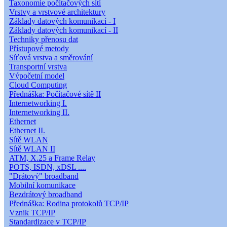
Taxonomie počítačových sítí
Vrstvy a vrstvové architektury
Základy datových komunikací - I
Základy datových komunikací - II
Techniky přenosu dat
Přístupové metody
Síťová vrstva a směrování
Transportní vrstva
Výpočetní model
Cloud Computing
Přednáška: Počítačové sítě II
Internetworking I.
Internetworking II.
Ethernet
Ethernet II.
Sítě WLAN
Sítě WLAN II
ATM, X.25 a Frame Relay
POTS, ISDN, xDSL ....
"Drátový" broadband
Mobilní komunikace
Bezdrátový broadband
Přednáška: Rodina protokolů TCP/IP
Vznik TCP/IP
Standardizace v TCP/IP