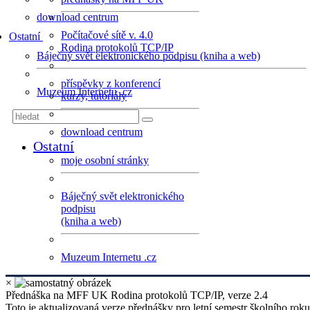
download centrum
Počítačové sítě v. 4.0
Ostatní
Rodina protokolů TCP/IP
Báječný svět elektronického podpisu (kniha a web)
příspěvky z konferencí
Muzeum Internetu .cz
kurzy, tutoriály
download centrum
Ostatní
moje osobní stránky
Báječný svět elektronického
podpisu
(kniha a web)
Muzeum Internetu .cz
×
Přednáška na MFF UK Rodina protokolů TCP/IP, verze 2.4
Toto je aktualizovaná verze přednášky pro letní semestr školního roku