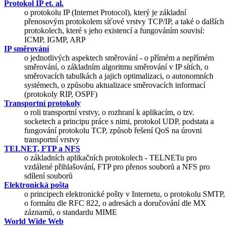
Protokol IP et. al.
o protokolu IP (Internet Protocol), který je základní
přenosovým protokolem síťové vrstvy TCP/IP, a také o dalších
protokolech, které s jeho existencí a fungováním souvisí:
ICMP, IGMP, ARP
IP směrování
o jednotlivých aspektech směrování - o přímém a nepřímém
směrování, o základním algoritmu směrování v IP sítích, o
směrovacích tabulkách a jajich optimalizaci, o autonomních
systémech, o způsobu aktualizace směrovacích informací
(protokoly RIP, OSPF)
Transportní protokoly
o roli transportní vrstvy, o rozhraní k aplikacím, o tzv.
socketech a principu práce s nimi, protokol UDP, podstata a
fungování protokolu TCP, způsob řešení QoS na úrovni
transportní vrstvy
TELNET, FTP a NFS
o základních aplikačních protokolech - TELNETu pro
vzdálené přihlašování, FTP pro přenos souborů a NFS pro
sdílení souborů
Elektronická pošta
o principech elektronické pošty v Internetu, o protokolu SMTP,
o formátu dle RFC 822, o adresách a doručování dle MX
záznamů, o standardu MIME
World Wide Web