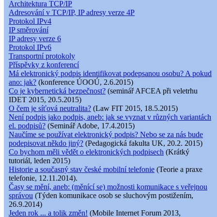
Architektura TCP/IP
Adresování v TCP/IP, IP adresy verze 4P
Protokol IPv4
IP směrování
IP adresy verze 6
Protokol IPv6
Transportní protokoly
Příspěvky z konferencí
Má elektronický podpis identifikovat podepsanou osobu? A pokud
ano: jak?
(konference ÚOOÚ, 2.6.2015)
Co je kybernetická bezpečnost?
(seminář AFCEA při veletrhu
IDET 2015, 20.5.2015)
O čem je síťová neutralita?
(Law FIT 2015, 18.5.2015)
Není podpis jako podpis, aneb: jak se vyznat v různých variantách
el. podpisů?
(Seminář Adobe, 17.4.2015)
Naučíme se používat elektronický podpis? Nebo se za nás bude
podepisovat někdo jiný?
(Pedagogická fakulta UK, 20.2. 2015)
Co bychom měli vědět o elektronických podpisech
(Krátký
tutoriál, leden 2015)
Historie a současný stav české mobilní telefonie
(Teorie a praxe
telefonie, 12.11.2014).
Časy se mění, aneb: (měnící se) možnosti komunikace s veřejnou
správou
(Týden komunikace osob se sluchovým postižením,
26.9.2014)
Jeden rok ... a tolik změn!
(Mobile Internet Forum 2013,