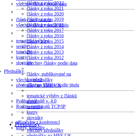
články z roku 2022
všechny články podle data
články z roku 2021
články z roku 2020
články z roku 2019
články na Lupa.cz
články z roku 2018
všechny články podle titulu
články z roku 2017
články z roku 2016
tematické výběry
články z roku 2015
seriály
články z roku 2014
tutoriály
články z roku 2013
kurzy
články z roku 2012
slovníky
všechny články podle data
Přednášky
články, publikované na
Lupa.cz
všechny přednášky
všechny články podle titulu
přednášky na MFF UK
tematické výběry z článků
Počítačové sítě v. 4.0
seriály
Rodina protokolů TCP/IP
tutoriály
kurzy
slovníky
příspěvky z konferencí
Přednášky
kurzy, tutoriály
všechny přednášky
přednášky na MFF UK