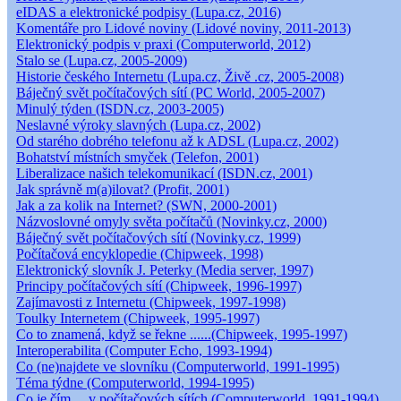
eIDAS a elektronické podpisy (Lupa.cz, 2016)
Komentáře pro Lidové noviny (Lidové noviny, 2011-2013)
Elektronický podpis v praxi (Computerworld, 2012)
Stalo se (Lupa.cz, 2005-2009)
Historie českého Internetu (Lupa.cz, Živě .cz, 2005-2008)
Báječný svět počítačových sítí (PC World, 2005-2007)
Minulý týden (ISDN.cz, 2003-2005)
Neslavné výroky slavných (Lupa.cz, 2002)
Od starého dobrého telefonu až k ADSL (Lupa.cz, 2002)
Bohatství místních smyček (Telefon, 2001)
Liberalizace našich telekomunikací (ISDN.cz, 2001)
Jak správně m(a)ilovat? (Profit, 2001)
Jak a za kolik na Internet? (SWN, 2000-2001)
Názvoslovné omyly světa počítačů (Novinky.cz, 2000)
Báječný svět počítačových sítí (Novinky.cz, 1999)
Počítačová encyklopedie (Chipweek, 1998)
Elektronický slovník J. Peterky (Media server, 1997)
Principy počítačových sítí (Chipweek, 1996-1997)
Zajímavosti z Internetu (Chipweek, 1997-1998)
Toulky Internetem (Chipweek, 1995-1997)
Co to znamená, když se řekne ......(Chipweek, 1995-1997)
Interoperabilita (Computer Echo, 1993-1994)
Co (ne)najdete ve slovníku (Computerworld, 1991-1995)
Téma týdne (Computerworld, 1994-1995)
Co je čím ... v počítačových sítích (Computerworld, 1991-1994)