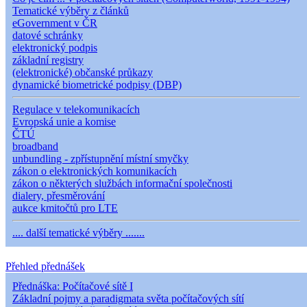
Tematické výběry z článků
eGovernment v ČR
datové schránky
elektronický podpis
základní registry
(elektronické) občanské průkazy
dynamické biometrické podpisy (DBP)
Regulace v telekomunikacích
Evropská unie a komise
ČTÚ
broadband
unbundling - zpřístupnění místní smyčky
zákon o elektronických komunikacích
zákon o některých službách informační společnosti
dialery, přesměrování
aukce kmitočtů pro LTE
.... další tematické výběry .......
Přehled přednášek
Přednáška: Počítačové sítě I
Základní pojmy a paradigmata světa počítačových sítí