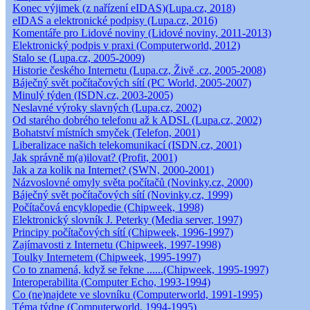
Konec výjimek (z nařízení eIDAS)(Lupa.cz, 2018)
eIDAS a elektronické podpisy (Lupa.cz, 2016)
Komentáře pro Lidové noviny (Lidové noviny, 2011-2013)
Elektronický podpis v praxi (Computerworld, 2012)
Stalo se (Lupa.cz, 2005-2009)
Historie českého Internetu (Lupa.cz, Živě .cz, 2005-2008)
Báječný svět počítačových sítí (PC World, 2005-2007)
Minulý týden (ISDN.cz, 2003-2005)
Neslavné výroky slavných (Lupa.cz, 2002)
Od starého dobrého telefonu až k ADSL (Lupa.cz, 2002)
Bohatství místních smyček (Telefon, 2001)
Liberalizace našich telekomunikací (ISDN.cz, 2001)
Jak správně m(a)ilovat? (Profit, 2001)
Jak a za kolik na Internet? (SWN, 2000-2001)
Názvoslovné omyly světa počítačů (Novinky.cz, 2000)
Báječný svět počítačových sítí (Novinky.cz, 1999)
Počítačová encyklopedie (Chipweek, 1998)
Elektronický slovník J. Peterky (Media server, 1997)
Principy počítačových sítí (Chipweek, 1996-1997)
Zajímavosti z Internetu (Chipweek, 1997-1998)
Toulky Internetem (Chipweek, 1995-1997)
Co to znamená, když se řekne ......(Chipweek, 1995-1997)
Interoperabilita (Computer Echo, 1993-1994)
Co (ne)najdete ve slovníku (Computerworld, 1991-1995)
Téma týdne (Computerworld, 1994-1995)