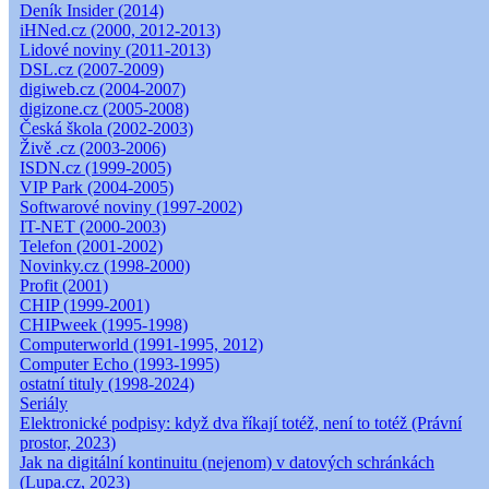
Deník Insider (2014)
iHNed.cz (2000, 2012-2013)
Lidové noviny (2011-2013)
DSL.cz (2007-2009)
digiweb.cz (2004-2007)
digizone.cz (2005-2008)
Česká škola (2002-2003)
Živě .cz (2003-2006)
ISDN.cz (1999-2005)
VIP Park (2004-2005)
Softwarové noviny (1997-2002)
IT-NET (2000-2003)
Telefon (2001-2002)
Novinky.cz (1998-2000)
Profit (2001)
CHIP (1999-2001)
CHIPweek (1995-1998)
Computerworld (1991-1995, 2012)
Computer Echo (1993-1995)
ostatní tituly (1998-2024)
Seriály
Elektronické podpisy: když dva říkají totéž, není to totéž (Právní
prostor, 2023)
Jak na digitální kontinuitu (nejenom) v datových schránkách
(Lupa.cz, 2023)