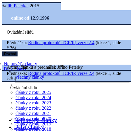
©
Jiří Peterka
, 2015
online od
12.9.1996
Ovládání slidů
Přednáška:
Rodina protokolů TCP/IP, verze 2.4
(lekce 1, slide
č.36)
Rozbal
Nejnovější články
Archiv článků a přednášek Jiřího Peterky
Další články
Přednáška:
Rodina protokolů TCP/IP, verze 2.4
(lekce 1, slide
všechny články
č.36)
Ovládání slidů
články z roku 2025
články z roku 2024
články z roku 2023
články z roku 2022
články z roku 2021
články z roku 2020
Nejnovější články
články z roku 2019
Další články
články z roku 2018