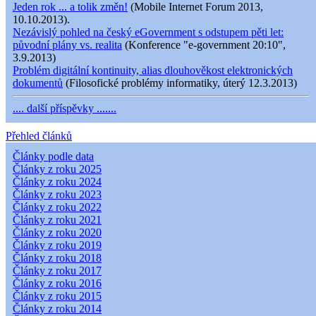
Jeden rok ... a tolik změn!
(Mobile Internet Forum 2013,
10.10.2013).
Nezávislý pohled na český eGovernment s odstupem pěti let:
původní plány vs. realita
(Konference "e-government 20:10",
3.9.2013)
Problém digitální kontinuity, alias dlouhověkost elektronických
dokumentů
(Filosofické problémy informatiky, úterý 12.3.2013)
.... další příspěvky .......
Přehled článků
Články podle data
Články z roku 2025
Články z roku 2024
Články z roku 2023
Články z roku 2022
Články z roku 2021
Články z roku 2020
Články z roku 2019
Články z roku 2018
Články z roku 2017
Články z roku 2016
Články z roku 2015
Články z roku 2014