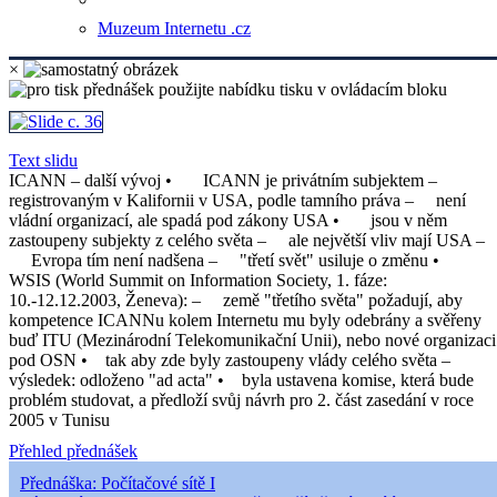
Muzeum Internetu .cz
×
Text slidu
ICANN – další vývoj • ICANN je privátním subjektem –
registrovaným v Kalifornii v USA, podle tamního práva – není
vládní organizací, ale spadá pod zákony USA • jsou v něm
zastoupeny subjekty z celého světa – ale největší vliv mají USA –
Evropa tím není nadšena – "třetí svět" usiluje o změnu •
WSIS (World Summit on Information Society, 1. fáze:
10.-12.12.2003, Ženeva): – země "třetího světa" požadují, aby
kompetence ICANNu kolem Internetu mu byly odebrány a svěřeny
buď ITU (Mezinárodní Telekomunikační Unii), nebo nové organizaci
pod OSN • tak aby zde byly zastoupeny vlády celého světa –
výsledek: odloženo "ad acta" • byla ustavena komise, která bude
problém studovat, a předloží svůj návrh pro 2. část zasedání v roce
2005 v Tunisu
Přehled přednášek
Přednáška: Počítačové sítě I