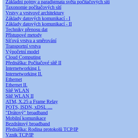
Základní pojmy a paradigmata světa počítačových sítí
Taxonomie počítačových sítí
Vrstvy a vrstvové architektury
Základy datových komunikací - I
Základy datových komunikací - II
Techniky přenosu dat
Přístupové metody
Síťová vrstva a směrování
Transportní vrstva
Výpočetní model
Cloud Computing
Přednáška: Počítačové sítě II
Internetworking I.
Internetworking II.
Ethernet
Ethernet II.
Sítě WLAN
Sítě WLAN II
ATM, X.25 a Frame Relay
POTS, ISDN, xDSL ....
"Drátový" broadband
Mobilní komunikace
Bezdrátový broadband
Přednáška: Rodina protokolů TCP/IP
Vznik TCP/IP