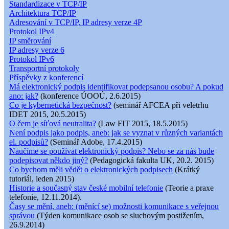
Standardizace v TCP/IP
Architektura TCP/IP
Adresování v TCP/IP, IP adresy verze 4P
Protokol IPv4
IP směrování
IP adresy verze 6
Protokol IPv6
Transportní protokoly
Příspěvky z konferencí
Má elektronický podpis identifikovat podepsanou osobu? A pokud
ano: jak?
(konference ÚOOÚ, 2.6.2015)
Co je kybernetická bezpečnost?
(seminář AFCEA při veletrhu
IDET 2015, 20.5.2015)
O čem je síťová neutralita?
(Law FIT 2015, 18.5.2015)
Není podpis jako podpis, aneb: jak se vyznat v různých variantách
el. podpisů?
(Seminář Adobe, 17.4.2015)
Naučíme se používat elektronický podpis? Nebo se za nás bude
podepisovat někdo jiný?
(Pedagogická fakulta UK, 20.2. 2015)
Co bychom měli vědět o elektronických podpisech
(Krátký
tutoriál, leden 2015)
Historie a současný stav české mobilní telefonie
(Teorie a praxe
telefonie, 12.11.2014).
Časy se mění, aneb: (měnící se) možnosti komunikace s veřejnou
správou
(Týden komunikace osob se sluchovým postižením,
26.9.2014)