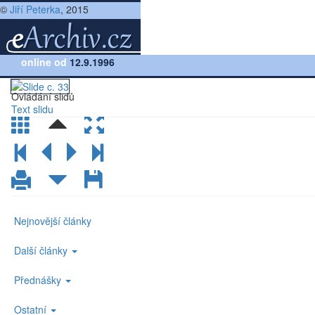
©
Jiří Peterka
, 2015
Přednáška:
online od
Rodina protokolů TCP/IP, verze 2.4
12.9.1996
(lekce 1, slide č.33)
Ovládání slidů
Text slidu
Nejnovější články
Další články
Přednášky
Ostatní