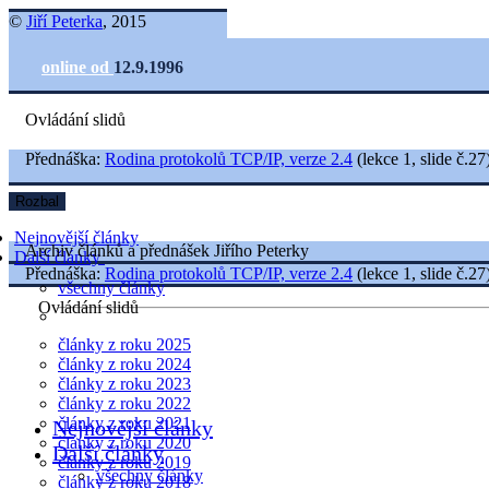
©
Jiří Peterka
, 2015
online od
12.9.1996
Ovládání slidů
Přednáška:
Rodina protokolů TCP/IP, verze 2.4
(lekce 1, slide č.27
Rozbal
Nejnovější články
Archiv článků a přednášek Jiřího Peterky
Další články
Přednáška:
Rodina protokolů TCP/IP, verze 2.4
(lekce 1, slide č.27
všechny články
Ovládání slidů
články z roku 2025
články z roku 2024
články z roku 2023
články z roku 2022
články z roku 2021
Nejnovější články
články z roku 2020
Další články
články z roku 2019
všechny články
články z roku 2018