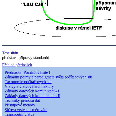
Text slidu
představa přípravy standardů
Přehled přednášek
Přednáška: Počítačové sítě I
Základní pojmy a paradigmata světa počítačových sítí
Taxonomie počítačových sítí
Vrstvy a vrstvové architektury
Základy datových komunikací - I
Základy datových komunikací - II
Techniky přenosu dat
Přístupové metody
Síťová vrstva a směrování
Transportní vrstva