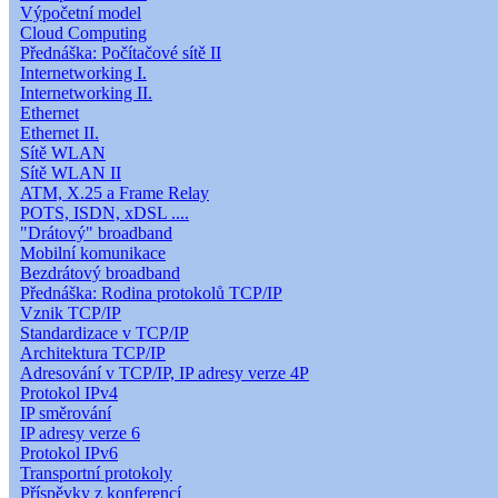
Výpočetní model
Cloud Computing
Přednáška: Počítačové sítě II
Internetworking I.
Internetworking II.
Ethernet
Ethernet II.
Sítě WLAN
Sítě WLAN II
ATM, X.25 a Frame Relay
POTS, ISDN, xDSL ....
"Drátový" broadband
Mobilní komunikace
Bezdrátový broadband
Přednáška: Rodina protokolů TCP/IP
Vznik TCP/IP
Standardizace v TCP/IP
Architektura TCP/IP
Adresování v TCP/IP, IP adresy verze 4P
Protokol IPv4
IP směrování
IP adresy verze 6
Protokol IPv6
Transportní protokoly
Příspěvky z konferencí