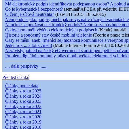
Má elektronický podpis identifikovat podepsanou osobu? A pokud a
Co je kybernetická bezpečnost?
(seminář AFCEA při veletrhu IDET
O čem je síťová neutralita?
(Law FIT 2015, 18.5.2015)
Není podpis jako podpis, aneb: jak se vyznat v různých variantách e
Naučíme se používat elektronický podpis? Nebo se za nás bude pod
Co bychom měli vědět o elektronických podpisech
(Krátký tutoriál,
Historie a současný stav české mobilní telefonie
(Teorie a praxe tele
Časy se mění, aneb: (měnící se) možnosti komunikace s veřejnou s
Jeden rok ... a tolik změn!
(Mobile Internet Forum 2013, 10.10.2013
Nezávislý pohled na český eGovernment s odstupem pěti let: původní
Problém digitální kontinuity, alias dlouhověkost elektronických do
.... další příspěvky .......
Přehled článků
Články podle data
Články z roku 2025
Články z roku 2024
Články z roku 2023
Články z roku 2022
Články z roku 2021
Články z roku 2020
Články z roku 2019
Články z roku 2018