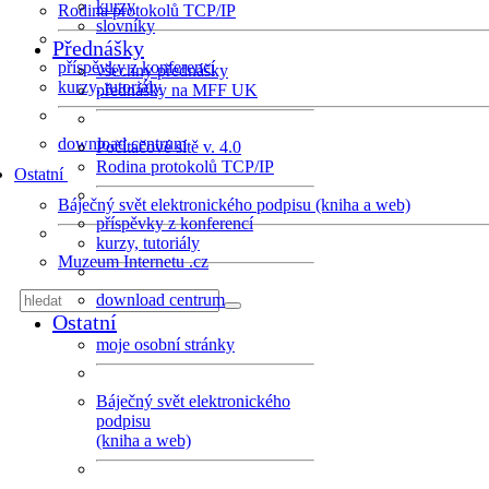
kurzy
Rodina protokolů TCP/IP
slovníky
Přednášky
příspěvky z konferencí
všechny přednášky
kurzy, tutoriály
přednášky na MFF UK
download centrum
Počítačové sítě v. 4.0
Rodina protokolů TCP/IP
Ostatní
Báječný svět elektronického podpisu (kniha a web)
příspěvky z konferencí
kurzy, tutoriály
Muzeum Internetu .cz
download centrum
Ostatní
moje osobní stránky
Báječný svět elektronického
podpisu
(kniha a web)