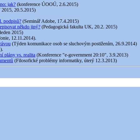
no: jak?
(konference ÚOOÚ, 2.6.2015)
 2015, 20.5.2015)
l. podpisů?
(Seminář Adobe, 17.4.2015)
episovat někdo jiný?
(Pedagogická fakulta UK, 20.2. 2015)
 leden 2015)
fonie, 12.11.2014).
právou
(Týden komunikace osob se sluchovým postižením, 26.9.2014)
).
 plány vs. realita
(Konference "e-government 20:10", 3.9.2013)
kumentů
(Filosofické problémy informatiky, úterý 12.3.2013)