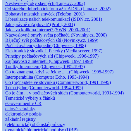
Neslavné výroky slavných (Lupa.cz, 2002)
Od starého dobrého telefonu až k ADSL (Lupa.cz, 2002)
Bohatství místních smyček (Telefon, 2001)
Liberalizace našich telekomunikací (ISDN.cz, 2001)
Jak správně m(a)ilovat? (Profit, 2001)
Jak a za kolik na Internet? (SWN, 2000-2001)
Názvoslovné omyly světa počítačů (Novinky.cz, 2000)
Báječný svět počítačových sítí (Novinky.cz, 1999)
Počítačová encyklopedie (Chipweek, 1998)
Elektronický slovník J. Peterky (Media server, 1997)
Principy počítačových sítí (Chipweek, 1996-1997)
Zajímavosti z Internetu (Chipweek, 1997-1998)
Toulky Internetem (Chipweek, 1995-1997)
Co to znamená, když se řekne ......(Chipweek, 1995-1997)
Interoperabilita (Computer Echo, 1993-1994)
Co (ne)najdete ve slovníku (Computerworld, 1991-1995)
Téma týdne (Computerworld, 1994-1995)
Co je čím ... v počítačových sítích (Computerworld, 1991-1994)
Tematické výběry z článků
eGovernment v ČR
datové schránky
elektronický podpis
základní registry
(elektronické) občanské průkazy
dynamické biometrické podpisy (DBP)