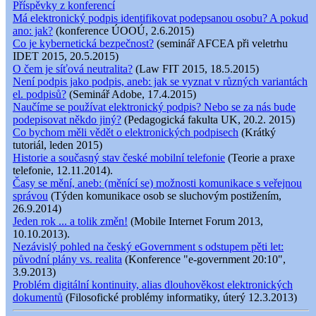
Příspěvky z konferencí
Má elektronický podpis identifikovat podepsanou osobu? A pokud
ano: jak?
(konference ÚOOÚ, 2.6.2015)
Co je kybernetická bezpečnost?
(seminář AFCEA při veletrhu
IDET 2015, 20.5.2015)
O čem je síťová neutralita?
(Law FIT 2015, 18.5.2015)
Není podpis jako podpis, aneb: jak se vyznat v různých variantách
el. podpisů?
(Seminář Adobe, 17.4.2015)
Naučíme se používat elektronický podpis? Nebo se za nás bude
podepisovat někdo jiný?
(Pedagogická fakulta UK, 20.2. 2015)
Co bychom měli vědět o elektronických podpisech
(Krátký
tutoriál, leden 2015)
Historie a současný stav české mobilní telefonie
(Teorie a praxe
telefonie, 12.11.2014).
Časy se mění, aneb: (měnící se) možnosti komunikace s veřejnou
správou
(Týden komunikace osob se sluchovým postižením,
26.9.2014)
Jeden rok ... a tolik změn!
(Mobile Internet Forum 2013,
10.10.2013).
Nezávislý pohled na český eGovernment s odstupem pěti let:
původní plány vs. realita
(Konference "e-government 20:10",
3.9.2013)
Problém digitální kontinuity, alias dlouhověkost elektronických
dokumentů
(Filosofické problémy informatiky, úterý 12.3.2013)