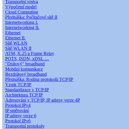
Transportní vrstva
Výpočetní model
Cloud Computing
Přednáška: Počítačové sítě II
Internetworking I.
Internetworking II.
Ethernet
Ethernet II.
Sítě WLAN
Sítě WLAN II
ATM, X.25 a Frame Relay
POTS, ISDN, xDSL ....
"Drátový" broadband
Mobilní komunikace
Bezdrátový broadband
Přednáška: Rodina protokolů TCP/IP
Vznik TCP/IP
Standardizace v TCP/IP
Architektura TCP/IP
Adresování v TCP/IP, IP adresy verze 4P
Protokol IPv4
IP směrování
IP adresy verze 6
Protokol IPv6
Transportní protokoly