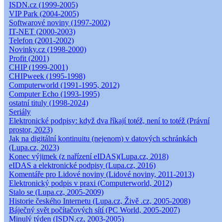
ISDN.cz (1999-2005)
VIP Park (2004-2005)
Softwarové noviny (1997-2002)
IT-NET (2000-2003)
Telefon (2001-2002)
Novinky.cz (1998-2000)
Profit (2001)
CHIP (1999-2001)
CHIPweek (1995-1998)
Computerworld (1991-1995, 2012)
Computer Echo (1993-1995)
ostatní tituly (1998-2024)
Seriály
Elektronické podpisy: když dva říkají totéž, není to totéž (Právní
prostor, 2023)
Jak na digitální kontinuitu (nejenom) v datových schránkách
(Lupa.cz, 2023)
Konec výjimek (z nařízení eIDAS)(Lupa.cz, 2018)
eIDAS a elektronické podpisy (Lupa.cz, 2016)
Komentáře pro Lidové noviny (Lidové noviny, 2011-2013)
Elektronický podpis v praxi (Computerworld, 2012)
Stalo se (Lupa.cz, 2005-2009)
Historie českého Internetu (Lupa.cz, Živě .cz, 2005-2008)
Báječný svět počítačových sítí (PC World, 2005-2007)
Minulý týden (ISDN.cz, 2003-2005)