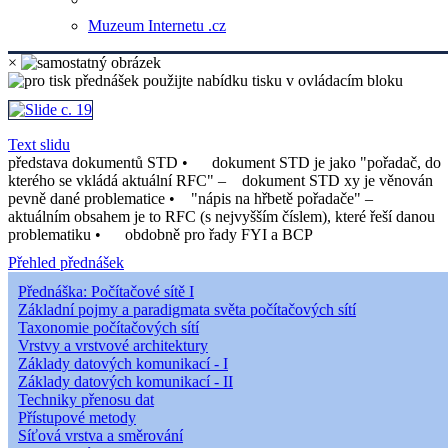
Muzeum Internetu .cz
×
Text slidu
představa dokumentů STD • dokument STD je jako "pořadač, do
kterého se vkládá aktuální RFC" – dokument STD xy je věnován
pevně dané problematice • "nápis na hřbetě pořadače" –
aktuálním obsahem je to RFC (s nejvyšším číslem), které řeší danou
problematiku • obdobně pro řady FYI a BCP
Přehled přednášek
Přednáška: Počítačové sítě I
Základní pojmy a paradigmata světa počítačových sítí
Taxonomie počítačových sítí
Vrstvy a vrstvové architektury
Základy datových komunikací - I
Základy datových komunikací - II
Techniky přenosu dat
Přístupové metody
Síťová vrstva a směrování