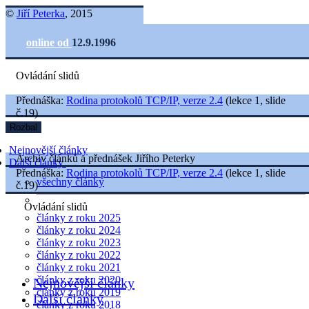
©
Jiří Peterka
, 2015
online od
12.9.1996
Ovládání slidů
Přednáška:
Rodina protokolů TCP/IP, verze 2.4
(lekce 1, slide
č.19)
Rozbal
Nejnovější články
Archiv článků a přednášek Jiřího Peterky
Další články
Přednáška:
Rodina protokolů TCP/IP, verze 2.4
(lekce 1, slide
všechny články
č.19)
Ovládání slidů
články z roku 2025
články z roku 2024
články z roku 2023
články z roku 2022
články z roku 2021
články z roku 2020
Nejnovější články
články z roku 2019
Další články
články z roku 2018