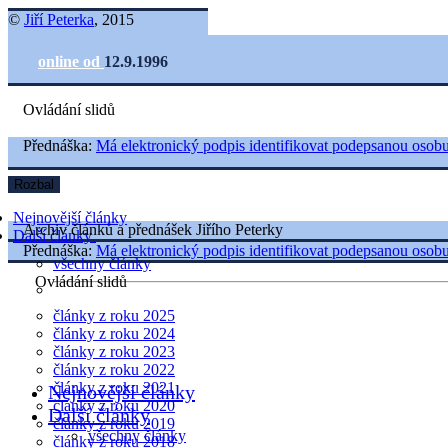
©
Jiří Peterka
, 2015
online od
12.9.1996
Ovládání slidů
Přednáška:
Má elektronický podpis identifikovat podepsanou osob
Rozbal
Nejnovější články
Archiv článků a přednášek Jiřího Peterky
Další články
Přednáška:
Má elektronický podpis identifikovat podepsanou osob
všechny články
Ovládání slidů
články z roku 2025
články z roku 2024
články z roku 2023
články z roku 2022
články z roku 2021
Nejnovější články
články z roku 2020
Další články
články z roku 2019
všechny články
články z roku 2018