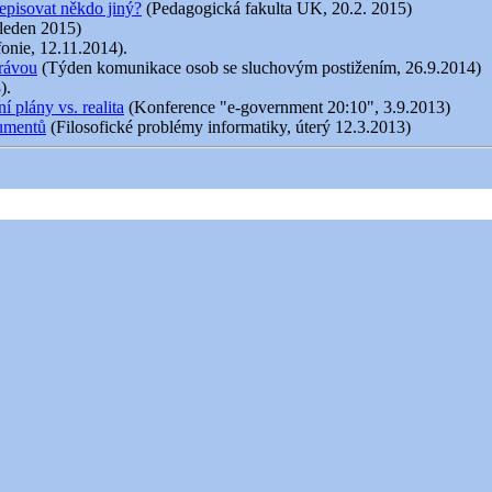
episovat někdo jiný?
(Pedagogická fakulta UK, 20.2. 2015)
 leden 2015)
fonie, 12.11.2014).
právou
(Týden komunikace osob se sluchovým postižením, 26.9.2014)
).
 plány vs. realita
(Konference "e-government 20:10", 3.9.2013)
kumentů
(Filosofické problémy informatiky, úterý 12.3.2013)