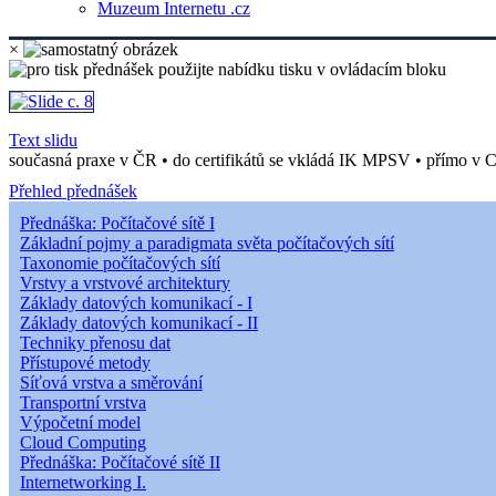
Muzeum Internetu .cz
×
Text slidu
současná praxe v ČR • do certifikátů se vkládá IK MPSV • přímo v C
Přehled přednášek
Přednáška: Počítačové sítě I
Základní pojmy a paradigmata světa počítačových sítí
Taxonomie počítačových sítí
Vrstvy a vrstvové architektury
Základy datových komunikací - I
Základy datových komunikací - II
Techniky přenosu dat
Přístupové metody
Síťová vrstva a směrování
Transportní vrstva
Výpočetní model
Cloud Computing
Přednáška: Počítačové sítě II
Internetworking I.