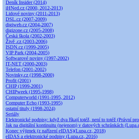
Deník Insider (2014)
iHNed.cz (2000, 2012-2013)
Lidové noviny (2011-2013)
DSL.cz (2007-2009)
digiweb.cz (2004-2007)
digizone.cz (2005-2008)
Česká škola (2002-2003)
Živě .cz (2003-2006)
ISDN.cz (1999-2005)
VIP Park (2004-2005)
Softwarové noviny (1997-2002)
IT-NET (2000-2003)
Telefon (2001-2002)
Novinky.cz (1998-2000)
Profit (2001)
CHIP (1999-2001)
CHIPweek (1995-1998)
Computerworld (1991-1995, 2012)
Computer Echo (1993-1995)
ostatní tituly (1998-2024)
Seriály
Elektronické podpisy: když dva říkají totéž, není to totéž (Právní pro
Jak na digitální kontinuitu (nejenom) v datových schránkách (Lupa.
Konec výjimek (z nařízení eIDAS)(Lupa.cz, 2018)
eIDAS a elektronické podpisy (Lupa.cz, 2016)