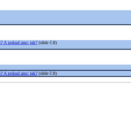
u? A pokud ano: jak?
(slide č.8)
u? A pokud ano: jak?
(slide č.8)