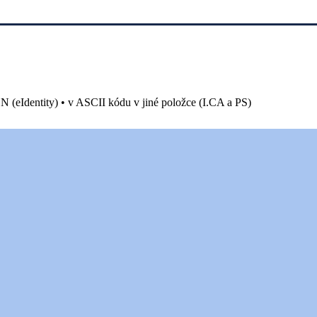
N (eIdentity) • v ASCII kódu v jiné položce (I.CA a PS)