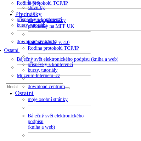
kurzy
Rodina protokolů TCP/IP
slovníky
Přednášky
příspěvky z konferencí
všechny přednášky
kurzy, tutoriály
přednášky na MFF UK
download centrum
Počítačové sítě v. 4.0
Rodina protokolů TCP/IP
Ostatní
Báječný svět elektronického podpisu (kniha a web)
příspěvky z konferencí
kurzy, tutoriály
Muzeum Internetu .cz
download centrum
Ostatní
moje osobní stránky
Báječný svět elektronického
podpisu
(kniha a web)