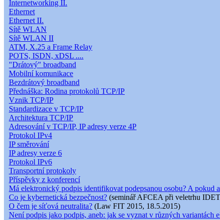
Internetworking II.
Ethernet
Ethernet II.
Sítě WLAN
Sítě WLAN II
ATM, X.25 a Frame Relay
POTS, ISDN, xDSL ....
"Drátový" broadband
Mobilní komunikace
Bezdrátový broadband
Přednáška: Rodina protokolů TCP/IP
Vznik TCP/IP
Standardizace v TCP/IP
Architektura TCP/IP
Adresování v TCP/IP, IP adresy verze 4P
Protokol IPv4
IP směrování
IP adresy verze 6
Protokol IPv6
Transportní protokoly
Příspěvky z konferencí
Má elektronický podpis identifikovat podepsanou osobu? A pokud a
Co je kybernetická bezpečnost?
(seminář AFCEA při veletrhu IDET
O čem je síťová neutralita?
(Law FIT 2015, 18.5.2015)
Není podpis jako podpis, aneb: jak se vyznat v různých variantách e