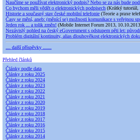
Naučíme se používat elektronický podpis? Nebo se za nás bude pod
Co bychom měli vědět o elektronických podpisech
(Krátký tutoriál,
Historie a současný stav české mobilní telefonie
(Teorie a praxe tele
Časy se mění, aneb: (měnící se) možnosti komunikace s veřejnou s
Jeden rok ... a tolik změn!
(Mobile Internet Forum 2013, 10.10.2013
Nezávislý pohled na český eGovernment s odstupem pěti let: původní
Problém digitální kontinuity, alias dlouhověkost elektronických do
.... další příspěvky .......
Přehled článků
Články podle data
Články z roku 2025
Články z roku 2024
Články z roku 2023
Články z roku 2022
Články z roku 2021
Články z roku 2020
Články z roku 2019
Články z roku 2018
Články z roku 2017
Články z roku 2016
Články z roku 2015
Články z roku 2014