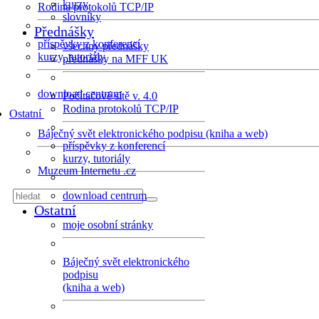
kurzy
Rodina protokolů TCP/IP
slovníky
Přednášky
příspěvky z konferencí
všechny přednášky
kurzy, tutoriály
přednášky na MFF UK
download centrum
Počítačové sítě v. 4.0
Rodina protokolů TCP/IP
Ostatní
Báječný svět elektronického podpisu (kniha a web)
příspěvky z konferencí
kurzy, tutoriály
Muzeum Internetu .cz
download centrum
Ostatní
moje osobní stránky
Báječný svět elektronického
podpisu
(kniha a web)