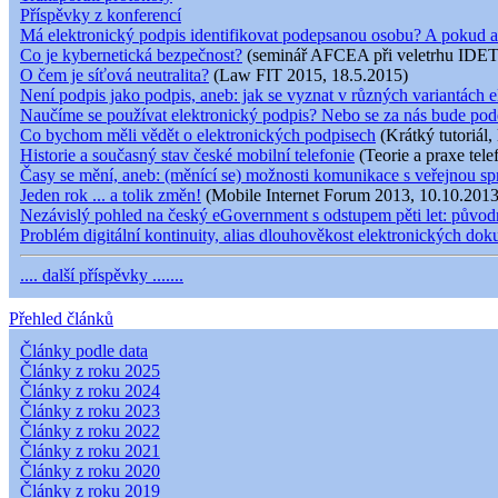
Příspěvky z konferencí
Má elektronický podpis identifikovat podepsanou osobu? A pokud a
Co je kybernetická bezpečnost?
(seminář AFCEA při veletrhu IDET
O čem je síťová neutralita?
(Law FIT 2015, 18.5.2015)
Není podpis jako podpis, aneb: jak se vyznat v různých variantách e
Naučíme se používat elektronický podpis? Nebo se za nás bude pod
Co bychom měli vědět o elektronických podpisech
(Krátký tutoriál,
Historie a současný stav české mobilní telefonie
(Teorie a praxe tele
Časy se mění, aneb: (měnící se) možnosti komunikace s veřejnou s
Jeden rok ... a tolik změn!
(Mobile Internet Forum 2013, 10.10.2013
Nezávislý pohled na český eGovernment s odstupem pěti let: původní
Problém digitální kontinuity, alias dlouhověkost elektronických do
.... další příspěvky .......
Přehled článků
Články podle data
Články z roku 2025
Články z roku 2024
Články z roku 2023
Články z roku 2022
Články z roku 2021
Články z roku 2020
Články z roku 2019