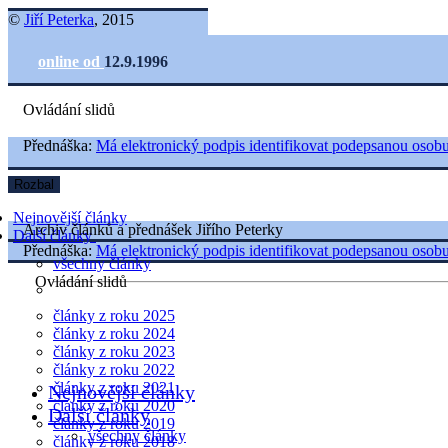
©
Jiří Peterka
, 2015
online od
12.9.1996
Ovládání slidů
Přednáška:
Má elektronický podpis identifikovat podepsanou osob
Rozbal
Nejnovější články
Archiv článků a přednášek Jiřího Peterky
Další články
Přednáška:
Má elektronický podpis identifikovat podepsanou osob
všechny články
Ovládání slidů
články z roku 2025
články z roku 2024
články z roku 2023
články z roku 2022
články z roku 2021
Nejnovější články
články z roku 2020
Další články
články z roku 2019
všechny články
články z roku 2018