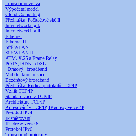
Transportní vrstva
Výpočetní model
Cloud Computing
Přednáška: Počítačové sítě II
Internetworking I.
Internetworking II.
Ethernet
Ethernet II.
Sítě WLAN
Sítě WLAN II
ATM, X.25 a Frame Relay
POTS, ISDN, xDSL ....
"Drátový" broadband
Mobilní komunikace
Bezdrátový broadband
Přednáška: Rodina protokolů TCP/IP
Vznik TCP/IP
Standardizace v TCP/IP
Architektura TCP/IP
Adresování v TCP/IP, IP adresy verze 4P
Protokol IPv4
IP směrování
IP adresy verze 6
Protokol IPv6
Transportní protokoly