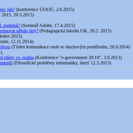
no: jak?
(konference ÚOOÚ, 2.6.2015)
 2015, 20.5.2015)
l. podpisů?
(Seminář Adobe, 17.4.2015)
episovat někdo jiný?
(Pedagogická fakulta UK, 20.2. 2015)
 leden 2015)
fonie, 12.11.2014).
právou
(Týden komunikace osob se sluchovým postižením, 26.9.2014)
).
 plány vs. realita
(Konference "e-government 20:10", 3.9.2013)
kumentů
(Filosofické problémy informatiky, úterý 12.3.2013)