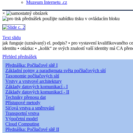
Muzeum Internetu .cz
×
Text slidu
jak funguje (uznávaný) el. podpis? • pro vystavení kvalifikovaného cer
identitu • otázka: • „kolik“ ze svých znalostí vaší identity má CA přené
Přehled přednášek
Přednáška: Počítačové sítě I
Základní pojmy a paradigmata světa počítačových sítí
Taxonomie počítačových sítí
Vrstvy a vrstvové architektury
Základy datových komunikací - I
Základy datových komunikací - II
Techniky přenosu dat
Přístupové metody
Síťová vrstva a směrování
Transportní vrstva
Výpočetní model
Cloud Computing
Přednáška: Počítačové sítě II