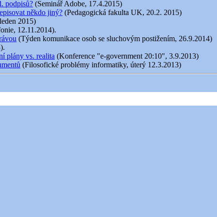
l. podpisů?
(Seminář Adobe, 17.4.2015)
episovat někdo jiný?
(Pedagogická fakulta UK, 20.2. 2015)
 leden 2015)
fonie, 12.11.2014).
právou
(Týden komunikace osob se sluchovým postižením, 26.9.2014)
).
 plány vs. realita
(Konference "e-government 20:10", 3.9.2013)
kumentů
(Filosofické problémy informatiky, úterý 12.3.2013)