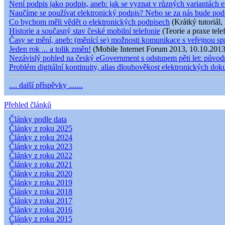
Není podpis jako podpis, aneb: jak se vyznat v různých variantách e
Naučíme se používat elektronický podpis? Nebo se za nás bude pod
Co bychom měli vědět o elektronických podpisech
(Krátký tutoriál,
Historie a současný stav české mobilní telefonie
(Teorie a praxe tele
Časy se mění, aneb: (měnící se) možnosti komunikace s veřejnou s
Jeden rok ... a tolik změn!
(Mobile Internet Forum 2013, 10.10.2013
Nezávislý pohled na český eGovernment s odstupem pěti let: původní
Problém digitální kontinuity, alias dlouhověkost elektronických do
.... další příspěvky .......
Přehled článků
Články podle data
Články z roku 2025
Články z roku 2024
Články z roku 2023
Články z roku 2022
Články z roku 2021
Články z roku 2020
Články z roku 2019
Články z roku 2018
Články z roku 2017
Články z roku 2016
Články z roku 2015