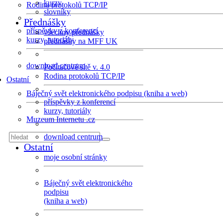
kurzy
Rodina protokolů TCP/IP
slovníky
Přednášky
příspěvky z konferencí
všechny přednášky
kurzy, tutoriály
přednášky na MFF UK
download centrum
Počítačové sítě v. 4.0
Rodina protokolů TCP/IP
Ostatní
Báječný svět elektronického podpisu (kniha a web)
příspěvky z konferencí
kurzy, tutoriály
Muzeum Internetu .cz
download centrum
Ostatní
moje osobní stránky
Báječný svět elektronického
podpisu
(kniha a web)