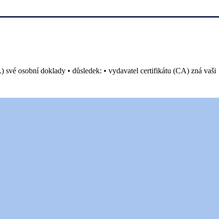
CA) své osobní doklady • důsledek: • vydavatel certifikátu (CA) zná vaši