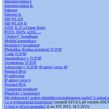
Internetworking I.
Internetworking II.
Ethernet
Ethernet II.
Sítě WLAN
Sítě WLAN II
ATM, X.25 a Frame Relay
POTS, ISDN, xDSL ....
"Drátový" broadband
Mobilní komunikace
Bezdrátový broadband
Přednáška: Rodina protokolů TCP/IP
Vznik TCP/IP
Standardizace v TCP/IP
Architektura TCP/IP
Adresování v TCP/IP, IP adresy verze 4P
Protokol IPv4
IP směrování
IP adresy verze 6
Protokol IPv6
Transportní protokoly
Příspěvky z konferencí
Má elektronický podpis identifikovat podepsanou osobu? A pokud a
Co je kybernetická bezpečnost?
(seminář AFCEA při veletrhu IDET
O čem je síťová neutralita?
(Law FIT 2015, 18.5.2015)