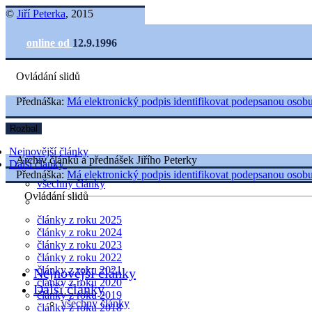
©
Jiří Peterka
, 2015
online od
12.9.1996
Ovládání slidů
Přednáška:
Má elektronický podpis identifikovat podepsanou osob
Rozbal
Nejnovější články
Archiv článků a přednášek Jiřího Peterky
Další články
Přednáška:
Má elektronický podpis identifikovat podepsanou osob
všechny články
Ovládání slidů
články z roku 2025
články z roku 2024
články z roku 2023
články z roku 2022
články z roku 2021
Nejnovější články
články z roku 2020
Další články
články z roku 2019
všechny články
články z roku 2018