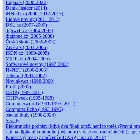
Lupa.cz (2000-2024)
Deník Insider (2014)
iHNed.cz (2000, 2012-2013)
Lidové noviny (2011-2013)
DSL.cz (2007-2009)
digiweb.cz (2004-2007)
digizone.cz (2005-2008)
Česká škola (2002-2003)
Živě .cz (2003-2006)
ISDN.cz (1999-2005)
VIP Park (2004-2005)
Softwarové noviny (1997-2002)
IT-NET (2000-2003)
Telefon (2001-2002)
Novinky.cz (1998-2000)
Profit (2001)
CHIP (1999-2001)
CHIPweek (1995-1998)
Computerworld (1991-1995, 2012)
Computer Echo (1993-1995)
ostatní tituly (1998-2024)
Seriály
Elektronické podpisy: když dva říkají totéž, není to totéž (Právní pro
Jak na digitální kontinuitu (nejenom) v datových schránkách (Lupa.
Konec výjimek (z nařízení eIDAS)(Lupa.cz, 2018)