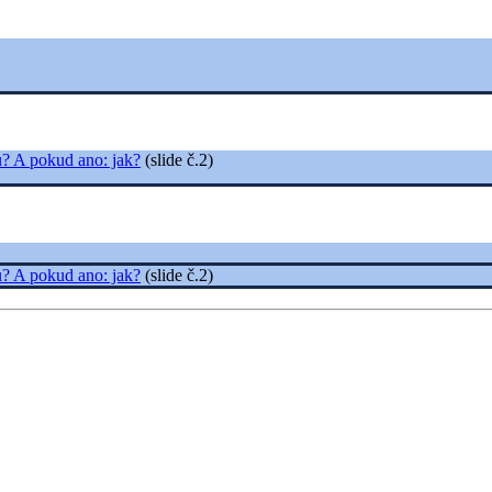
u? A pokud ano: jak?
(slide č.2)
u? A pokud ano: jak?
(slide č.2)