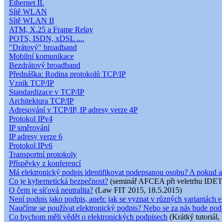
Ethernet II.
Sítě WLAN
Sítě WLAN II
ATM, X.25 a Frame Relay
POTS, ISDN, xDSL ....
"Drátový" broadband
Mobilní komunikace
Bezdrátový broadband
Přednáška: Rodina protokolů TCP/IP
Vznik TCP/IP
Standardizace v TCP/IP
Architektura TCP/IP
Adresování v TCP/IP, IP adresy verze 4P
Protokol IPv4
IP směrování
IP adresy verze 6
Protokol IPv6
Transportní protokoly
Příspěvky z konferencí
Má elektronický podpis identifikovat podepsanou osobu? A pokud a
Co je kybernetická bezpečnost?
(seminář AFCEA při veletrhu IDET
O čem je síťová neutralita?
(Law FIT 2015, 18.5.2015)
Není podpis jako podpis, aneb: jak se vyznat v různých variantách e
Naučíme se používat elektronický podpis? Nebo se za nás bude pod
Co bychom měli vědět o elektronických podpisech
(Krátký tutoriál,