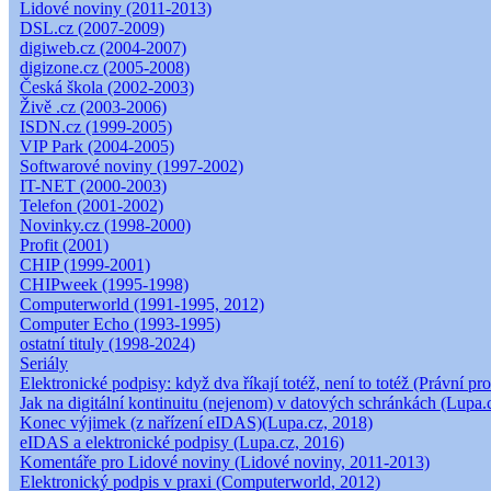
Lidové noviny (2011-2013)
DSL.cz (2007-2009)
digiweb.cz (2004-2007)
digizone.cz (2005-2008)
Česká škola (2002-2003)
Živě .cz (2003-2006)
ISDN.cz (1999-2005)
VIP Park (2004-2005)
Softwarové noviny (1997-2002)
IT-NET (2000-2003)
Telefon (2001-2002)
Novinky.cz (1998-2000)
Profit (2001)
CHIP (1999-2001)
CHIPweek (1995-1998)
Computerworld (1991-1995, 2012)
Computer Echo (1993-1995)
ostatní tituly (1998-2024)
Seriály
Elektronické podpisy: když dva říkají totéž, není to totéž (Právní pro
Jak na digitální kontinuitu (nejenom) v datových schránkách (Lupa.
Konec výjimek (z nařízení eIDAS)(Lupa.cz, 2018)
eIDAS a elektronické podpisy (Lupa.cz, 2016)
Komentáře pro Lidové noviny (Lidové noviny, 2011-2013)
Elektronický podpis v praxi (Computerworld, 2012)