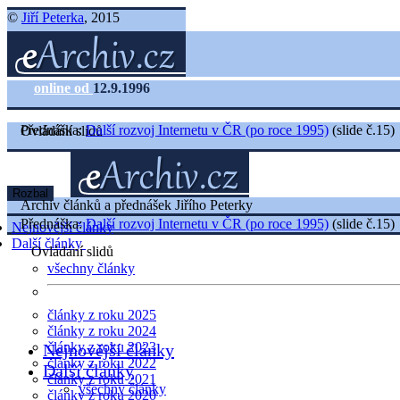
©
Jiří Peterka
, 2015
online od
12.9.1996
Přednáška:
Další rozvoj Internetu v ČR (po roce 1995)
(slide č.15)
Ovládání slidů
Rozbal
Archiv článků a přednášek Jiřího Peterky
Přednáška:
Další rozvoj Internetu v ČR (po roce 1995)
(slide č.15)
Nejnovější články
Další články
Ovládání slidů
všechny články
články z roku 2025
články z roku 2024
články z roku 2023
Nejnovější články
články z roku 2022
Další články
články z roku 2021
všechny články
články z roku 2020