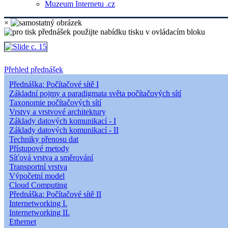
Muzeum Internetu .cz
×
Přehled přednášek
Přednáška: Počítačové sítě I
Základní pojmy a paradigmata světa počítačových sítí
Taxonomie počítačových sítí
Vrstvy a vrstvové architektury
Základy datových komunikací - I
Základy datových komunikací - II
Techniky přenosu dat
Přístupové metody
Síťová vrstva a směrování
Transportní vrstva
Výpočetní model
Cloud Computing
Přednáška: Počítačové sítě II
Internetworking I.
Internetworking II.
Ethernet