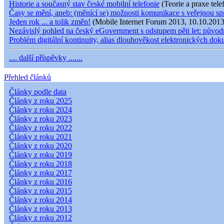
Historie a současný stav české mobilní telefonie
(Teorie a praxe tele
Časy se mění, aneb: (měnící se) možnosti komunikace s veřejnou s
Jeden rok ... a tolik změn!
(Mobile Internet Forum 2013, 10.10.2013
Nezávislý pohled na český eGovernment s odstupem pěti let: původní
Problém digitální kontinuity, alias dlouhověkost elektronických do
.... další příspěvky .......
Přehled článků
Články podle data
Články z roku 2025
Články z roku 2024
Články z roku 2023
Články z roku 2022
Články z roku 2021
Články z roku 2020
Články z roku 2019
Články z roku 2018
Články z roku 2017
Články z roku 2016
Články z roku 2015
Články z roku 2014
Články z roku 2013
Články z roku 2012