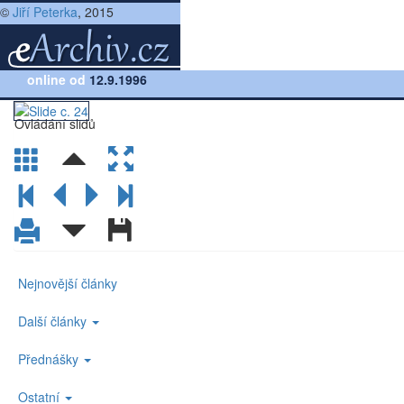
©
Jiří Peterka
, 2015
Přednáška:
online od
Další rozvoj Internetu v ČR (po roce 1995)
12.9.1996
(slide č.24)
Ovládání slidů
Nejnovější články
Další články
Přednášky
Ostatní