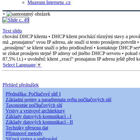
Muzeum Internetu .cz
×
Text slidu
chování DHCP klienta • DHCP klient prochází různými stavy a provádí
má „pronajatou“ svou IP adresu, ale snaží si tento pronájem potvrdit
„pronájmu“ se klient snaží o jeho prodloužení • kontaktuje DHCP serv
se získat pronájem stejné IP adresy od jiného DHCP serveru • pokud s
87,5% l.t.) • uvolnění: klient „vrací“ pronajatou IP adresu ještě před
Select Language
▼
Přehled přednášek
Přednáška: Počítačové sítě I
Základní pojmy a paradigmata světa počítačových sítí
Taxonomie počítačových sítí
Vrstvy a vrstvové architektury
Základy datových komunikací - I
Základy datových komunikací - II
Techniky přenosu dat
Přístupové metody
Síťová vrstva a směrování