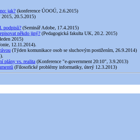
no: jak?
(konference ÚOOÚ, 2.6.2015)
 2015, 20.5.2015)
l. podpisů?
(Seminář Adobe, 17.4.2015)
episovat někdo jiný?
(Pedagogická fakulta UK, 20.2. 2015)
 leden 2015)
fonie, 12.11.2014).
právou
(Týden komunikace osob se sluchovým postižením, 26.9.2014)
).
 plány vs. realita
(Konference "e-government 20:10", 3.9.2013)
kumentů
(Filosofické problémy informatiky, úterý 12.3.2013)