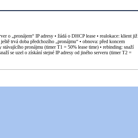
er o „pronájem“ IP adresy • žádá o DHCP lease • realokace: klient již
ale ještě trvá doba předchozího „pronájmu“ • obnova: před koncem
 stávajícího pronájmu (timer T1 = 50% lease time) • rebinding: snaží
ží se uzel o získání stejné IP adresy od jiného serveru (timer T2 =