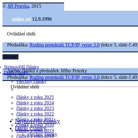
©
Jiří Peterka
, 2015
online od
12.9.1996
Ovládání slidů
Přednáška:
Rodina protokolů TCP/IP, verze 3.0
(lekce 5, slide č.49
Rozbal
Nejnovější články
Archiv článků a přednášek Jiřího Peterky
Další články
Přednáška:
Rodina protokolů TCP/IP, verze 3.0
(lekce 5, slide č.49
všechny články
Ovládání slidů
články z roku 2025
články z roku 2024
články z roku 2023
články z roku 2022
články z roku 2021
Nejnovější články
články z roku 2020
Další články
články z roku 2019
všechny články
články z roku 2018