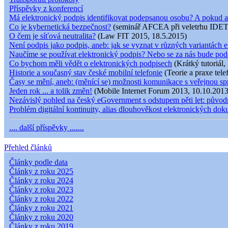
Příspěvky z konferencí
Má elektronický podpis identifikovat podepsanou osobu? A pokud a
Co je kybernetická bezpečnost?
(seminář AFCEA při veletrhu IDET
O čem je síťová neutralita?
(Law FIT 2015, 18.5.2015)
Není podpis jako podpis, aneb: jak se vyznat v různých variantách e
Naučíme se používat elektronický podpis? Nebo se za nás bude pod
Co bychom měli vědět o elektronických podpisech
(Krátký tutoriál,
Historie a současný stav české mobilní telefonie
(Teorie a praxe tele
Časy se mění, aneb: (měnící se) možnosti komunikace s veřejnou s
Jeden rok ... a tolik změn!
(Mobile Internet Forum 2013, 10.10.2013
Nezávislý pohled na český eGovernment s odstupem pěti let: původní
Problém digitální kontinuity, alias dlouhověkost elektronických do
.... další příspěvky .......
Přehled článků
Články podle data
Články z roku 2025
Články z roku 2024
Články z roku 2023
Články z roku 2022
Články z roku 2021
Články z roku 2020
Články z roku 2019