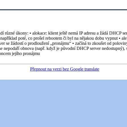
 různé úkony: • alokace: klient ještě nemá IP adresu a žádá DHCP serv
 • například poté, co prošel rebootem či byl na nějakou dobu vypnut • 
er se žádostí o prodloužení „pronájmu“ • začíná to zkoušet od poloviny
e nepodaří obnova (např. když je původní DHCP server nedostupný), sna
 koncem jejího pronájmu
Přepnout na verzi bez Google translate