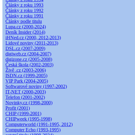
Články z roku 1993
Články z roku 1992
Články z roku 1991
Články podle titulu
Lupa.cz (2000-2024)
Deník Insider (2014)
iHNed.cz (2000, 2012-2013)
Lidové noviny (2011-2013)
DSL.cz (2007-2009)
digiweb.cz (2004-2007)
digizone.cz (2005-2008)
Česká škola (2002-2003)
Živě .cz (2003-2006)
ISDN.cz (1999-2005)
VIP Park (2004-2005)
Softwarové noviny (1997-2002)
IT-NET (2000-2003)
Telefon (2001-2002)
Novinky.cz (1998-2000)
Profit (2001)
CHIP (1999-2001)
CHIPweek (1995-1998)
Computerworld (1991-1995, 2012)
Computer Echo (1993-1995)