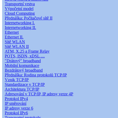
Transportní vrstva
Výpočetní model
Cloud Computing
Přednáška: Počítačové sítě II
Internetworking I.
Internetworking II.
Ethernet
Ethernet II.
Sítě WLAN
Sítě WLAN II
ATM, X.25 a Frame Relay
POTS, ISDN, xDSL ....
"Drátový" broadband
Mobilní komunikace
Bezdrátový broadband
Přednáška: Rodina protokolů TCP/IP
Vznik TCP/IP
Standardizace v TCP/IP
Architektura TCP/IP
Adresování v TCP/IP, IP adresy verze 4P
Protokol IPv4
IP směrování
IP adresy verze 6
Protokol IPv6
Transportní protokoly