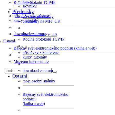
kurzy
Rodina protokolů TCP/IP
slovníky
Přednášky
příspěvky z konferencí
všechny přednášky
kurzy, tutoriály
přednášky na MFF UK
download centrum
Počítačové sítě v. 4.0
Rodina protokolů TCP/IP
Ostatní
Báječný svět elektronického podpisu (kniha a web)
příspěvky z konferencí
kurzy, tutoriály
Muzeum Internetu .cz
download centrum
Ostatní
moje osobní stránky
Báječný svět elektronického
podpisu
(kniha a web)