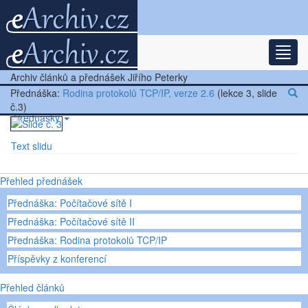
Rozba
Nejnovější články
Archiv článků a přednášek Jiřího Peterky
Další články
Přednáška:
Rodina protokolů TCP/IP, verze 2.6
(lekce 3, slide
č.3)
Přednášky
Text slidu
Ostatní
Přehled přednášek
Přednáška: Počítačové sítě I
Přednáška: Počítačové sítě II
Přednáška: Rodina protokolů TCP/IP
Příspěvky z konferencí
Přehled článků