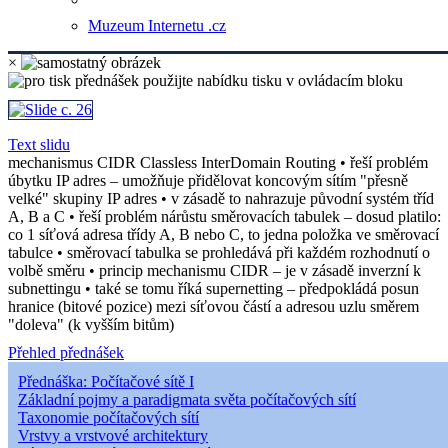
Muzeum Internetu .cz
×
Text slidu
mechanismus CIDR Classless InterDomain Routing • řeší problém
úbytku IP adres – umožňuje přidělovat koncovým sítím "přesně
velké" skupiny IP adres • v zásadě to nahrazuje původní systém tříd
A, B a C • řeší problém nárůstu směrovacích tabulek – dosud platilo:
co 1 síťová adresa třídy A, B nebo C, to jedna položka ve směrovací
tabulce • směrovací tabulka se prohledává při každém rozhodnutí o
volbě směru • princip mechanismu CIDR – je v zásadě inverzní k
subnettingu • také se tomu říká supernetting – předpokládá posun
hranice (bitové pozice) mezi síťovou částí a adresou uzlu směrem
"doleva" (k vyšším bitům)
Přehled přednášek
Přednáška: Počítačové sítě I
Základní pojmy a paradigmata světa počítačových sítí
Taxonomie počítačových sítí
Vrstvy a vrstvové architektury