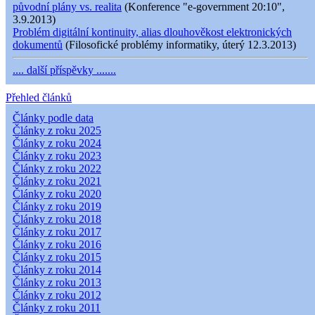
původní plány vs. realita
(Konference "e-government 20:10",
3.9.2013)
Problém digitální kontinuity, alias dlouhověkost elektronických
dokumentů
(Filosofické problémy informatiky, úterý 12.3.2013)
.... další příspěvky .......
Přehled článků
Články podle data
Články z roku 2025
Články z roku 2024
Články z roku 2023
Články z roku 2022
Články z roku 2021
Články z roku 2020
Články z roku 2019
Články z roku 2018
Články z roku 2017
Články z roku 2016
Články z roku 2015
Články z roku 2014
Články z roku 2013
Články z roku 2012
Články z roku 2011