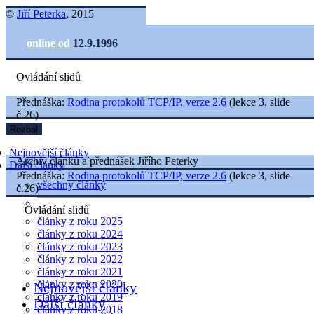
©
Jiří Peterka
, 2015
online od
12.9.1996
Ovládání slidů
Přednáška:
Rodina protokolů TCP/IP, verze 2.6
(lekce 3, slide
č.26)
Rozbal
Nejnovější články
Archiv článků a přednášek Jiřího Peterky
Další články
Přednáška:
Rodina protokolů TCP/IP, verze 2.6
(lekce 3, slide
všechny články
č.26)
Ovládání slidů
články z roku 2025
články z roku 2024
články z roku 2023
články z roku 2022
články z roku 2021
články z roku 2020
Nejnovější články
články z roku 2019
Další články
články z roku 2018