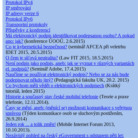
Protokol IPv4
IP směrování
IP adresy verze 6
Protokol IPv6
Transportní protokoly
Příspěvky z konferencí
Má elektronický podpis identifikovat podepsanou osobu? A pokud
ano: jak?
(konference ÚOOÚ, 2.6.2015)
Co je kybernetická bezpečnost?
(seminář AFCEA při veletrhu
IDET 2015, 20.5.2015)
O čem je síťová neutralita?
(Law FIT 2015, 18.5.2015)
Není podpis jako podpis, aneb: jak se vyznat v různých variantách
el. podpisů?
(Seminář Adobe, 17.4.2015)
Naučíme se používat elektronický podpis? Nebo se za nás bude
podepisovat někdo jiný?
(Pedagogická fakulta UK, 20.2. 2015)
Co bychom měli vědět o elektronických podpisech
(Krátký
tutoriál, leden 2015)
Historie a současný stav české mobilní telefonie
(Teorie a praxe
telefonie, 12.11.2014).
Časy se mění, aneb: (měnící se) možnosti komunikace s veřejnou
správou
(Týden komunikace osob se sluchovým postižením,
26.9.2014)
Jeden rok ... a tolik změn!
(Mobile Internet Forum 2013,
10.10.2013).
Nezávislý pohled na český eGovernment s odstupem pěti let: