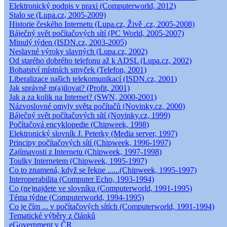
Elektronický podpis v praxi (Computerworld, 2012)
Stalo se (Lupa.cz, 2005-2009)
Historie českého Internetu (Lupa.cz, Živě .cz, 2005-2008)
Báječný svět počítačových sítí (PC World, 2005-2007)
Minulý týden (ISDN.cz, 2003-2005)
Neslavné výroky slavných (Lupa.cz, 2002)
Od starého dobrého telefonu až k ADSL (Lupa.cz, 2002)
Bohatství místních smyček (Telefon, 2001)
Liberalizace našich telekomunikací (ISDN.cz, 2001)
Jak správně m(a)ilovat? (Profit, 2001)
Jak a za kolik na Internet? (SWN, 2000-2001)
Názvoslovné omyly světa počítačů (Novinky.cz, 2000)
Báječný svět počítačových sítí (Novinky.cz, 1999)
Počítačová encyklopedie (Chipweek, 1998)
Elektronický slovník J. Peterky (Media server, 1997)
Principy počítačových sítí (Chipweek, 1996-1997)
Zajímavosti z Internetu (Chipweek, 1997-1998)
Toulky Internetem (Chipweek, 1995-1997)
Co to znamená, když se řekne ......(Chipweek, 1995-1997)
Interoperabilita (Computer Echo, 1993-1994)
Co (ne)najdete ve slovníku (Computerworld, 1991-1995)
Téma týdne (Computerworld, 1994-1995)
Co je čím ... v počítačových sítích (Computerworld, 1991-1994)
Tematické výběry z článků
eGovernment v ČR