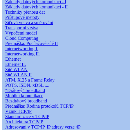
Základy datových komunikací - I
Základy datových komunikací - II
Techniky přenosu dat
Přístupové metody
Síťová vrstva a směrování
Transportní vrstva
Výpočetní model
Cloud Computing
Přednáška: Počítačové sítě II
Internetworking I.
Internetworking II.
Ethernet
Ethernet II.
Sítě WLAN
Sítě WLAN II
ATM, X.25 a Frame Relay
POTS, ISDN, xDSL ....
"Drátový" broadband
Mobilní komunikace
Bezdrátový broadband
Přednáška: Rodina protokolů TCP/IP
Vznik TCP/IP
Standardizace v TCP/IP
Architektura TCP/IP
Adresování v TCP/IP, IP adresy verze 4P