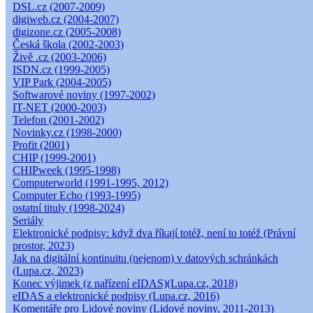
DSL.cz (2007-2009)
digiweb.cz (2004-2007)
digizone.cz (2005-2008)
Česká škola (2002-2003)
Živě .cz (2003-2006)
ISDN.cz (1999-2005)
VIP Park (2004-2005)
Softwarové noviny (1997-2002)
IT-NET (2000-2003)
Telefon (2001-2002)
Novinky.cz (1998-2000)
Profit (2001)
CHIP (1999-2001)
CHIPweek (1995-1998)
Computerworld (1991-1995, 2012)
Computer Echo (1993-1995)
ostatní tituly (1998-2024)
Seriály
Elektronické podpisy: když dva říkají totéž, není to totéž (Právní
prostor, 2023)
Jak na digitální kontinuitu (nejenom) v datových schránkách
(Lupa.cz, 2023)
Konec výjimek (z nařízení eIDAS)(Lupa.cz, 2018)
eIDAS a elektronické podpisy (Lupa.cz, 2016)
Komentáře pro Lidové noviny (Lidové noviny, 2011-2013)