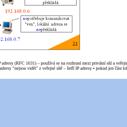
resy (RFC 1631) – používá se na rozhraní mezi privátní sítí a veřejný
adresy "nejsou vidět" z veřejné sítě – šetří IP adresy • pokud jen část 