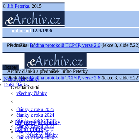
©
Jiří Peterka
, 2015
online od
12.9.1996
Přednáška:
Rodina protokolů TCP/IP, verze 2.6
(lekce 3, slide č.22
Ovládání slidů
Rozbal
Archiv článků a přednášek Jiřího Peterky
Přednáška:
Rodina protokolů TCP/IP, verze 2.6
(lekce 3, slide č.22
Nejnovější články
Další články
Ovládání slidů
všechny články
články z roku 2025
články z roku 2024
články z roku 2023
Nejnovější články
články z roku 2022
Další články
články z roku 2021
všechny články
články z roku 2020