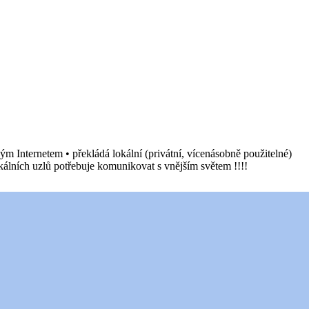
m Internetem • překládá lokální (privátní, vícenásobně použitelné)
lokálních uzlů potřebuje komunikovat s vnějším světem !!!!