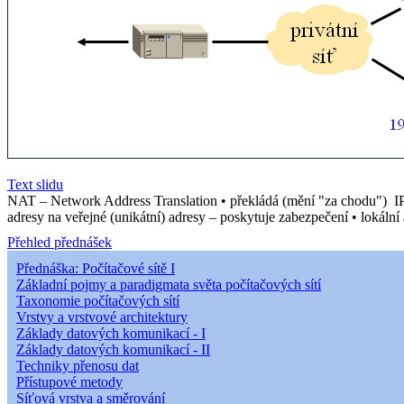
Text slidu
NAT – Network Address Translation • překládá (mění "za chodu") IP ad
adresy na veřejné (unikátní) adresy – poskytuje zabezpečení • lokální 
Přehled přednášek
Přednáška: Počítačové sítě I
Základní pojmy a paradigmata světa počítačových sítí
Taxonomie počítačových sítí
Vrstvy a vrstvové architektury
Základy datových komunikací - I
Základy datových komunikací - II
Techniky přenosu dat
Přístupové metody
Síťová vrstva a směrování