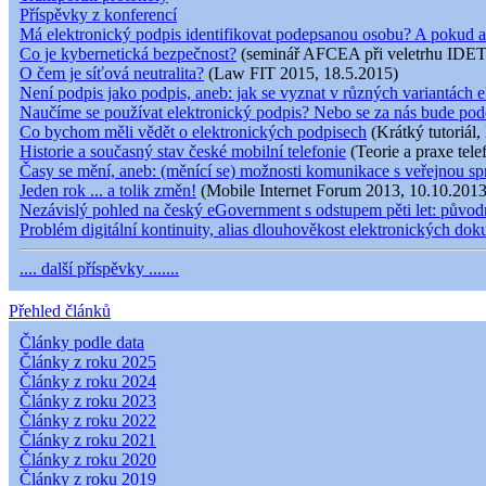
Příspěvky z konferencí
Má elektronický podpis identifikovat podepsanou osobu? A pokud a
Co je kybernetická bezpečnost?
(seminář AFCEA při veletrhu IDET
O čem je síťová neutralita?
(Law FIT 2015, 18.5.2015)
Není podpis jako podpis, aneb: jak se vyznat v různých variantách e
Naučíme se používat elektronický podpis? Nebo se za nás bude pod
Co bychom měli vědět o elektronických podpisech
(Krátký tutoriál,
Historie a současný stav české mobilní telefonie
(Teorie a praxe tele
Časy se mění, aneb: (měnící se) možnosti komunikace s veřejnou s
Jeden rok ... a tolik změn!
(Mobile Internet Forum 2013, 10.10.2013
Nezávislý pohled na český eGovernment s odstupem pěti let: původní
Problém digitální kontinuity, alias dlouhověkost elektronických do
.... další příspěvky .......
Přehled článků
Články podle data
Články z roku 2025
Články z roku 2024
Články z roku 2023
Články z roku 2022
Články z roku 2021
Články z roku 2020
Články z roku 2019