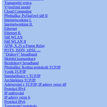
Transportní vrstva
Výpočetní model
Cloud Computing
Přednáška: Počítačové sítě II
Internetworking I.
Internetworking II.
Ethernet
Ethernet II.
Sítě WLAN
Sítě WLAN II
ATM, X.25 a Frame Relay
POTS, ISDN, xDSL ....
"Drátový" broadband
Mobilní komunikace
Bezdrátový broadband
Přednáška: Rodina protokolů TCP/IP
Vznik TCP/IP
Standardizace v TCP/IP
Architektura TCP/IP
Adresování v TCP/IP, IP adresy verze 4P
Protokol IPv4
IP směrování
IP adresy verze 6
Protokol IPv6
Transportní protokoly