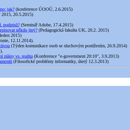
no: jak?
(konference ÚOOÚ, 2.6.2015)
 2015, 20.5.2015)
l. podpisů?
(Seminář Adobe, 17.4.2015)
episovat někdo jiný?
(Pedagogická fakulta UK, 20.2. 2015)
 leden 2015)
fonie, 12.11.2014).
právou
(Týden komunikace osob se sluchovým postižením, 26.9.2014)
).
 plány vs. realita
(Konference "e-government 20:10", 3.9.2013)
kumentů
(Filosofické problémy informatiky, úterý 12.3.2013)