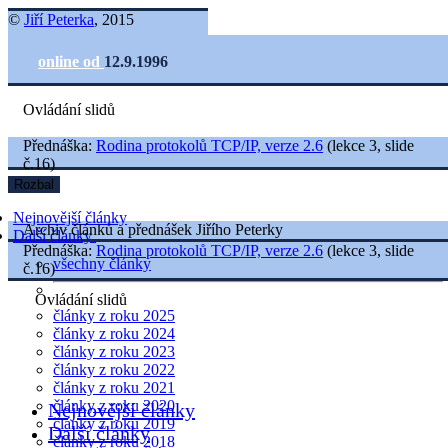
©
Jiří Peterka
, 2015
online od
12.9.1996
Ovládání slidů
Přednáška:
Rodina protokolů TCP/IP, verze 2.6
(lekce 3, slide
č.16)
Rozbal
Nejnovější články
Archiv článků a přednášek Jiřího Peterky
Další články
Přednáška:
Rodina protokolů TCP/IP, verze 2.6
(lekce 3, slide
všechny články
č.16)
Ovládání slidů
články z roku 2025
články z roku 2024
články z roku 2023
články z roku 2022
články z roku 2021
články z roku 2020
Nejnovější články
články z roku 2019
Další články
články z roku 2018