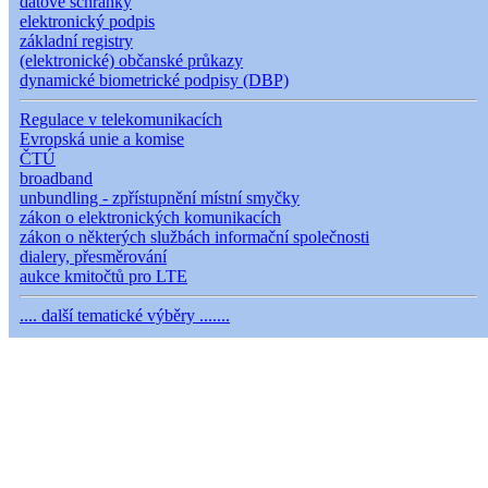
datové schránky
elektronický podpis
základní registry
(elektronické) občanské průkazy
dynamické biometrické podpisy (DBP)
Regulace v telekomunikacích
Evropská unie a komise
ČTÚ
broadband
unbundling - zpřístupnění místní smyčky
zákon o elektronických komunikacích
zákon o některých službách informační společnosti
dialery, přesměrování
aukce kmitočtů pro LTE
.... další tematické výběry .......