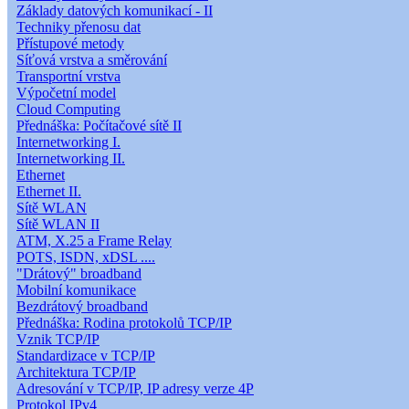
Základy datových komunikací - II
Techniky přenosu dat
Přístupové metody
Síťová vrstva a směrování
Transportní vrstva
Výpočetní model
Cloud Computing
Přednáška: Počítačové sítě II
Internetworking I.
Internetworking II.
Ethernet
Ethernet II.
Sítě WLAN
Sítě WLAN II
ATM, X.25 a Frame Relay
POTS, ISDN, xDSL ....
"Drátový" broadband
Mobilní komunikace
Bezdrátový broadband
Přednáška: Rodina protokolů TCP/IP
Vznik TCP/IP
Standardizace v TCP/IP
Architektura TCP/IP
Adresování v TCP/IP, IP adresy verze 4P
Protokol IPv4