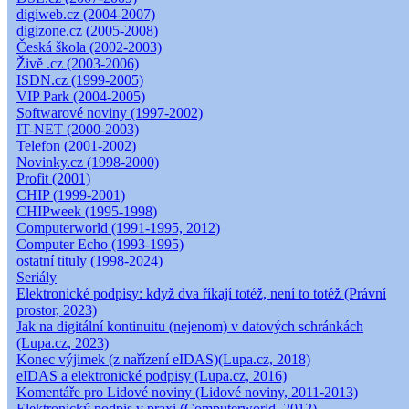
digiweb.cz (2004-2007)
digizone.cz (2005-2008)
Česká škola (2002-2003)
Živě .cz (2003-2006)
ISDN.cz (1999-2005)
VIP Park (2004-2005)
Softwarové noviny (1997-2002)
IT-NET (2000-2003)
Telefon (2001-2002)
Novinky.cz (1998-2000)
Profit (2001)
CHIP (1999-2001)
CHIPweek (1995-1998)
Computerworld (1991-1995, 2012)
Computer Echo (1993-1995)
ostatní tituly (1998-2024)
Seriály
Elektronické podpisy: když dva říkají totéž, není to totéž (Právní
prostor, 2023)
Jak na digitální kontinuitu (nejenom) v datových schránkách
(Lupa.cz, 2023)
Konec výjimek (z nařízení eIDAS)(Lupa.cz, 2018)
eIDAS a elektronické podpisy (Lupa.cz, 2016)
Komentáře pro Lidové noviny (Lidové noviny, 2011-2013)
Elektronický podpis v praxi (Computerworld, 2012)