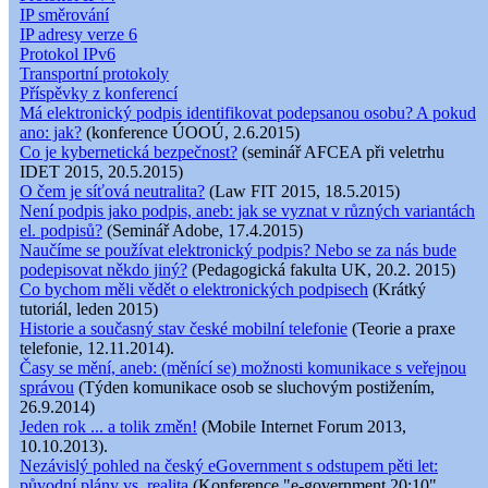
IP směrování
IP adresy verze 6
Protokol IPv6
Transportní protokoly
Příspěvky z konferencí
Má elektronický podpis identifikovat podepsanou osobu? A pokud
ano: jak?
(konference ÚOOÚ, 2.6.2015)
Co je kybernetická bezpečnost?
(seminář AFCEA při veletrhu
IDET 2015, 20.5.2015)
O čem je síťová neutralita?
(Law FIT 2015, 18.5.2015)
Není podpis jako podpis, aneb: jak se vyznat v různých variantách
el. podpisů?
(Seminář Adobe, 17.4.2015)
Naučíme se používat elektronický podpis? Nebo se za nás bude
podepisovat někdo jiný?
(Pedagogická fakulta UK, 20.2. 2015)
Co bychom měli vědět o elektronických podpisech
(Krátký
tutoriál, leden 2015)
Historie a současný stav české mobilní telefonie
(Teorie a praxe
telefonie, 12.11.2014).
Časy se mění, aneb: (měnící se) možnosti komunikace s veřejnou
správou
(Týden komunikace osob se sluchovým postižením,
26.9.2014)
Jeden rok ... a tolik změn!
(Mobile Internet Forum 2013,
10.10.2013).
Nezávislý pohled na český eGovernment s odstupem pěti let:
původní plány vs. realita
(Konference "e-government 20:10",