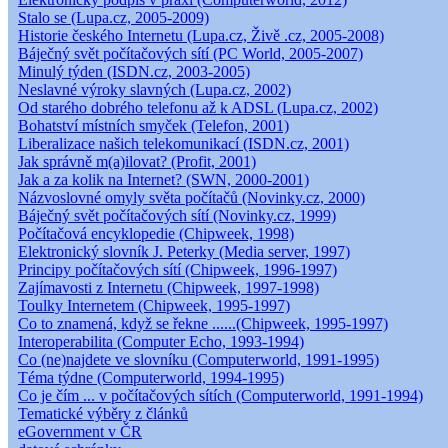
Stalo se (Lupa.cz, 2005-2009)
Historie českého Internetu (Lupa.cz, Živě .cz, 2005-2008)
Báječný svět počítačových sítí (PC World, 2005-2007)
Minulý týden (ISDN.cz, 2003-2005)
Neslavné výroky slavných (Lupa.cz, 2002)
Od starého dobrého telefonu až k ADSL (Lupa.cz, 2002)
Bohatství místních smyček (Telefon, 2001)
Liberalizace našich telekomunikací (ISDN.cz, 2001)
Jak správně m(a)ilovat? (Profit, 2001)
Jak a za kolik na Internet? (SWN, 2000-2001)
Názvoslovné omyly světa počítačů (Novinky.cz, 2000)
Báječný svět počítačových sítí (Novinky.cz, 1999)
Počítačová encyklopedie (Chipweek, 1998)
Elektronický slovník J. Peterky (Media server, 1997)
Principy počítačových sítí (Chipweek, 1996-1997)
Zajímavosti z Internetu (Chipweek, 1997-1998)
Toulky Internetem (Chipweek, 1995-1997)
Co to znamená, když se řekne ......(Chipweek, 1995-1997)
Interoperabilita (Computer Echo, 1993-1994)
Co (ne)najdete ve slovníku (Computerworld, 1991-1995)
Téma týdne (Computerworld, 1994-1995)
Co je čím ... v počítačových sítích (Computerworld, 1991-1994)
Tematické výběry z článků
eGovernment v ČR