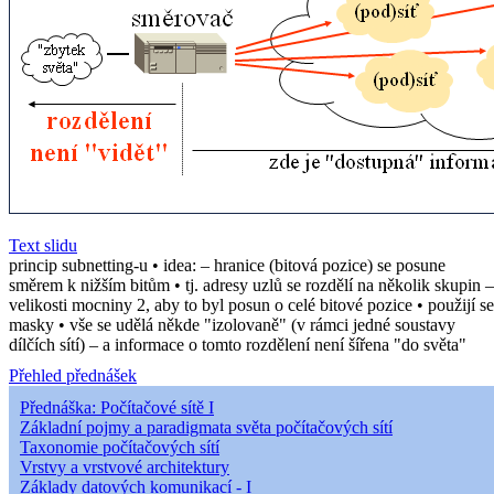
Text slidu
princip subnetting-u • idea: – hranice (bitová pozice) se posune
směrem k nižším bitům • tj. adresy uzlů se rozdělí na několik skupin –
velikosti mocniny 2, aby to byl posun o celé bitové pozice • použijí se
masky • vše se udělá někde "izolovaně" (v rámci jedné soustavy
dílčích sítí) – a informace o tomto rozdělení není šířena "do světa"
Přehled přednášek
Přednáška: Počítačové sítě I
Základní pojmy a paradigmata světa počítačových sítí
Taxonomie počítačových sítí
Vrstvy a vrstvové architektury
Základy datových komunikací - I