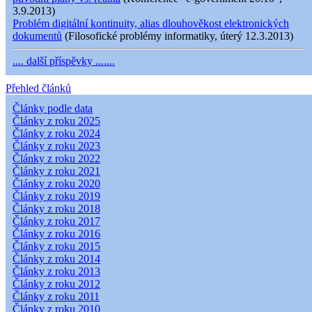
3.9.2013)
Problém digitální kontinuity, alias dlouhověkost elektronických
dokumentů
(Filosofické problémy informatiky, úterý 12.3.2013)
.... další příspěvky .......
Přehled článků
Články podle data
Články z roku 2025
Články z roku 2024
Články z roku 2023
Články z roku 2022
Články z roku 2021
Články z roku 2020
Články z roku 2019
Články z roku 2018
Články z roku 2017
Články z roku 2016
Články z roku 2015
Články z roku 2014
Články z roku 2013
Články z roku 2012
Články z roku 2011
Články z roku 2010