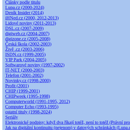
Články podle titulu
Lupa.cz (2000-2024)
Deník Insider (2014)
iHNed.cz (2000, 2012-2013)
Lidové noviny (2011-2013)
DSL.cz (2007-2009)
digiweb.cz (2004-2007)
digizone.cz (2005-2008)
Česká škola (2002-2003)
Živě .cz (2003-2006)
ISDN.cz (1999-2005)
VIP Park (2004-2005)
Softwarové noviny (1997-2002)
IT-NET (2000-2003)
Telefon (2001-2002)
Novinky.cz (1998-2000)
Profit (2001)
CHIP (1999-2001)
CHIPweek (1995-1998)
Computerworld (1991-1995, 2012)
Computer Echo (1993-1995)
ostatní tituly (1998-2024)
Seriály
Elektronické podpisy: když dva říkají totéž, není to totéž (Právní pro
Jak na digitální kontinuitu (nejenom) v datových schránkách (Lupa.