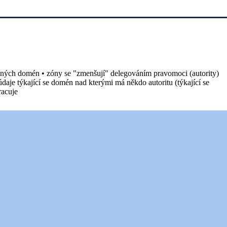
řinných domén • zóny se "zmenšují" delegováním pravomoci (autority)
aje týkající se domén nad kterými má někdo autoritu (týkající se
racuje