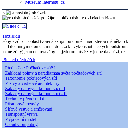
Muzeum Internetu .cz
×
Text slidu
zóny • zóna – oblast tvořená skupinou domén, nad kterou má někdo ko
nad dceřinnými doménami – dohází k "vykousnutí" celých podstromů do
jedné zóny) jsou uchovávány na jednom místě • v jedné databázi, resp.
Přehled přednášek
Přednáška: Počítačové sítě I
Základní pojmy a paradigmata světa počítačových sítí
Taxonomie počítačových sítí
Vrstvy a vrstvové architektury
Základy datových komunikací - I
Základy datových komunikací - II
Techniky přenosu dat
Přístupové metody
Síťová vrstva a směrování
Transportní vrstva
Výpočetní model
Cloud Computing