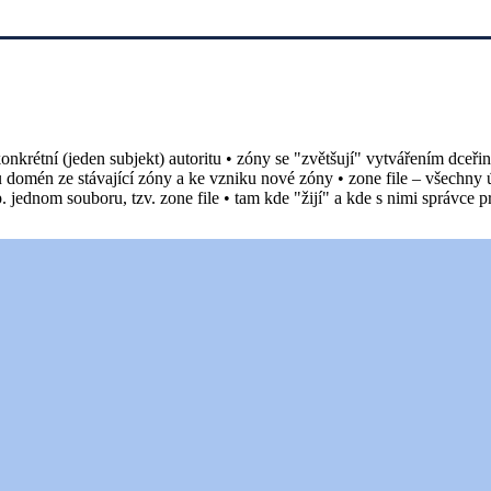
nkrétní (jeden subjekt) autoritu • zóny se "zvětšují" vytvářením dce
mén ze stávající zóny a ke vzniku nové zóny • zone file – všechny úd
 jednom souboru, tzv. zone file • tam kde "žijí" a kde s nimi správce p