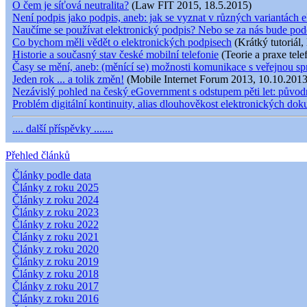
O čem je síťová neutralita?
(Law FIT 2015, 18.5.2015)
Není podpis jako podpis, aneb: jak se vyznat v různých variantách e
Naučíme se používat elektronický podpis? Nebo se za nás bude pod
Co bychom měli vědět o elektronických podpisech
(Krátký tutoriál,
Historie a současný stav české mobilní telefonie
(Teorie a praxe tele
Časy se mění, aneb: (měnící se) možnosti komunikace s veřejnou s
Jeden rok ... a tolik změn!
(Mobile Internet Forum 2013, 10.10.2013
Nezávislý pohled na český eGovernment s odstupem pěti let: původní
Problém digitální kontinuity, alias dlouhověkost elektronických do
.... další příspěvky .......
Přehled článků
Články podle data
Články z roku 2025
Články z roku 2024
Články z roku 2023
Články z roku 2022
Články z roku 2021
Články z roku 2020
Články z roku 2019
Články z roku 2018
Články z roku 2017
Články z roku 2016