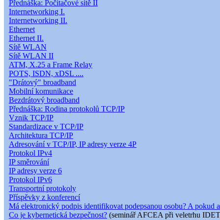
Přednáška: Počítačové sítě II
Internetworking I.
Internetworking II.
Ethernet
Ethernet II.
Sítě WLAN
Sítě WLAN II
ATM, X.25 a Frame Relay
POTS, ISDN, xDSL ....
"Drátový" broadband
Mobilní komunikace
Bezdrátový broadband
Přednáška: Rodina protokolů TCP/IP
Vznik TCP/IP
Standardizace v TCP/IP
Architektura TCP/IP
Adresování v TCP/IP, IP adresy verze 4P
Protokol IPv4
IP směrování
IP adresy verze 6
Protokol IPv6
Transportní protokoly
Příspěvky z konferencí
Má elektronický podpis identifikovat podepsanou osobu? A pokud a
Co je kybernetická bezpečnost?
(seminář AFCEA při veletrhu IDET