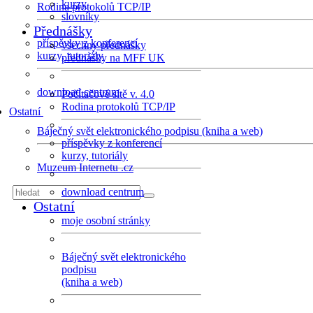
kurzy
Rodina protokolů TCP/IP
slovníky
Přednášky
příspěvky z konferencí
všechny přednášky
kurzy, tutoriály
přednášky na MFF UK
download centrum
Počítačové sítě v. 4.0
Rodina protokolů TCP/IP
Ostatní
Báječný svět elektronického podpisu (kniha a web)
příspěvky z konferencí
kurzy, tutoriály
Muzeum Internetu .cz
download centrum
Ostatní
moje osobní stránky
Báječný svět elektronického
podpisu
(kniha a web)