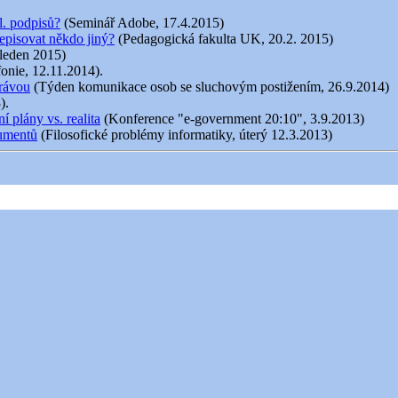
l. podpisů?
(Seminář Adobe, 17.4.2015)
episovat někdo jiný?
(Pedagogická fakulta UK, 20.2. 2015)
 leden 2015)
fonie, 12.11.2014).
právou
(Týden komunikace osob se sluchovým postižením, 26.9.2014)
).
 plány vs. realita
(Konference "e-government 20:10", 3.9.2013)
kumentů
(Filosofické problémy informatiky, úterý 12.3.2013)