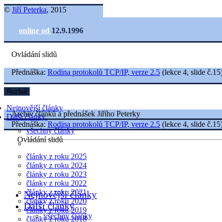
©
Jiří Peterka
, 2015
online od
12.9.1996
Ovládání slidů
Přednáška:
Rodina protokolů TCP/IP, verze 2.5
(lekce 4, slide č.15
Rozbal
Nejnovější články
Archiv článků a přednášek Jiřího Peterky
Další články
Přednáška:
Rodina protokolů TCP/IP, verze 2.5
(lekce 4, slide č.15
všechny články
Ovládání slidů
články z roku 2025
články z roku 2024
články z roku 2023
články z roku 2022
články z roku 2021
Nejnovější články
články z roku 2020
Další články
články z roku 2019
všechny články
články z roku 2018