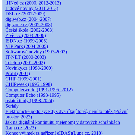
iHNed.cz (2000, 2012-2013)
Lidové noviny (2011-2013)
DSL.cz (2007-2009)
digiweb.cz (2004-2007)
digizone.cz (2005-2008)
Česká škola (2002-2003)
Živě .cz (2003-2006)
ISDN.cz (1999-2005)
VIP Park (2004-2005)
Softwarové noviny (1997-2002)
IT-NET (2000-2003)
Telefon (2001-2002)
Novinky.cz (1998-2000)
Profit (2001)
CHIP (1999-2001)
CHIPweek (1995-1998)
Computerworld (1991-1995, 2012)
Computer Echo (1993-1995)
ostatní tituly (1998-2024)
Seriály
Elektronické podpisy: když dva říkají totéž, není to totéž (Právní
prostor, 2023)
Jak na digitální kontinuitu (nejenom) v datových schránkách
(Lupa.cz, 2023)
Konec výjimek (z nařízení eIDAS)(Lupa.cz, 2018)