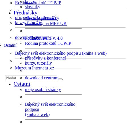
kurzy
Rodina protokolů TCP/IP
slovníky
Přednášky
příspěvky z konferencí
všechny přednášky
kurzy, tutoriály
přednášky na MFF UK
download centrum
Počítačové sítě v. 4.0
Rodina protokolů TCP/IP
Ostatní
Báječný svět elektronického podpisu (kniha a web)
příspěvky z konferencí
kurzy, tutoriály
Muzeum Internetu .cz
download centrum
Ostatní
moje osobní stránky
Báječný svět elektronického
podpisu
(kniha a web)