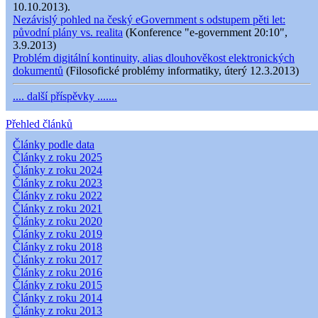
10.10.2013).
Nezávislý pohled na český eGovernment s odstupem pěti let:
původní plány vs. realita
(Konference "e-government 20:10",
3.9.2013)
Problém digitální kontinuity, alias dlouhověkost elektronických
dokumentů
(Filosofické problémy informatiky, úterý 12.3.2013)
.... další příspěvky .......
Přehled článků
Články podle data
Články z roku 2025
Články z roku 2024
Články z roku 2023
Články z roku 2022
Články z roku 2021
Články z roku 2020
Články z roku 2019
Články z roku 2018
Články z roku 2017
Články z roku 2016
Články z roku 2015
Články z roku 2014
Články z roku 2013