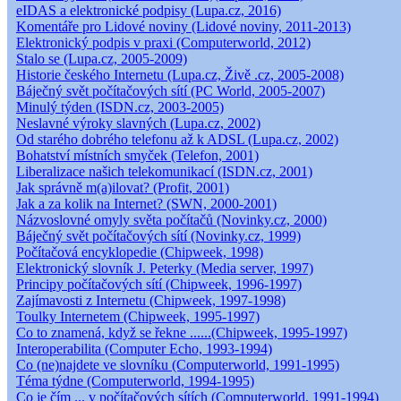
eIDAS a elektronické podpisy (Lupa.cz, 2016)
Komentáře pro Lidové noviny (Lidové noviny, 2011-2013)
Elektronický podpis v praxi (Computerworld, 2012)
Stalo se (Lupa.cz, 2005-2009)
Historie českého Internetu (Lupa.cz, Živě .cz, 2005-2008)
Báječný svět počítačových sítí (PC World, 2005-2007)
Minulý týden (ISDN.cz, 2003-2005)
Neslavné výroky slavných (Lupa.cz, 2002)
Od starého dobrého telefonu až k ADSL (Lupa.cz, 2002)
Bohatství místních smyček (Telefon, 2001)
Liberalizace našich telekomunikací (ISDN.cz, 2001)
Jak správně m(a)ilovat? (Profit, 2001)
Jak a za kolik na Internet? (SWN, 2000-2001)
Názvoslovné omyly světa počítačů (Novinky.cz, 2000)
Báječný svět počítačových sítí (Novinky.cz, 1999)
Počítačová encyklopedie (Chipweek, 1998)
Elektronický slovník J. Peterky (Media server, 1997)
Principy počítačových sítí (Chipweek, 1996-1997)
Zajímavosti z Internetu (Chipweek, 1997-1998)
Toulky Internetem (Chipweek, 1995-1997)
Co to znamená, když se řekne ......(Chipweek, 1995-1997)
Interoperabilita (Computer Echo, 1993-1994)
Co (ne)najdete ve slovníku (Computerworld, 1991-1995)
Téma týdne (Computerworld, 1994-1995)
Co je čím ... v počítačových sítích (Computerworld, 1991-1994)