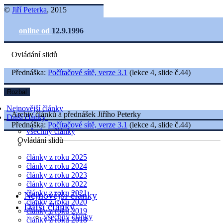
©
Jiří Peterka
, 2015
online od
12.9.1996
Ovládání slidů
Přednáška:
Počítačové sítě, verze 3.1
(lekce 4, slide č.44)
Rozbal
Nejnovější články
Archiv článků a přednášek Jiřího Peterky
Další články
Přednáška:
Počítačové sítě, verze 3.1
(lekce 4, slide č.44)
všechny články
Ovládání slidů
články z roku 2025
články z roku 2024
články z roku 2023
články z roku 2022
články z roku 2021
Nejnovější články
články z roku 2020
Další články
články z roku 2019
všechny články
články z roku 2018