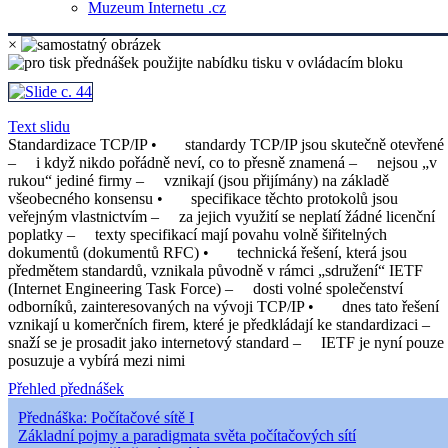
Muzeum Internetu .cz
×
Text slidu
Standardizace TCP/IP • standardy TCP/IP jsou skutečně otevřené
– i když nikdo pořádně neví, co to přesně znamená – nejsou „v
rukou“ jediné firmy – vznikají (jsou přijímány) na základě
všeobecného konsensu • specifikace těchto protokolů jsou
veřejným vlastnictvím – za jejich využití se neplatí žádné licenční
poplatky – texty specifikací mají povahu volně šiřitelných
dokumentů (dokumentů RFC) • technická řešení, která jsou
předmětem standardů, vznikala původně v rámci „sdružení“ IETF
(Internet Engineering Task Force) – dosti volné společenství
odborníků, zainteresovaných na vývoji TCP/IP • dnes tato řešení
vznikají u komerčních firem, které je předkládají ke standardizaci –
snaží se je prosadit jako internetový standard – IETF je nyní pouze
posuzuje a vybírá mezi nimi
Přehled přednášek
Přednáška: Počítačové sítě I
Základní pojmy a paradigmata světa počítačových sítí