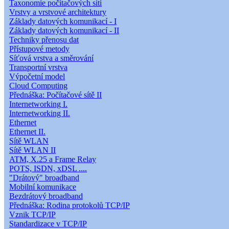
Taxonomie počítačových sítí
Vrstvy a vrstvové architektury
Základy datových komunikací - I
Základy datových komunikací - II
Techniky přenosu dat
Přístupové metody
Síťová vrstva a směrování
Transportní vrstva
Výpočetní model
Cloud Computing
Přednáška: Počítačové sítě II
Internetworking I.
Internetworking II.
Ethernet
Ethernet II.
Sítě WLAN
Sítě WLAN II
ATM, X.25 a Frame Relay
POTS, ISDN, xDSL ....
"Drátový" broadband
Mobilní komunikace
Bezdrátový broadband
Přednáška: Rodina protokolů TCP/IP
Vznik TCP/IP
Standardizace v TCP/IP