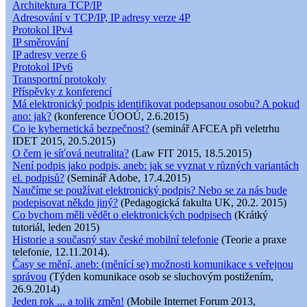
Architektura TCP/IP
Adresování v TCP/IP, IP adresy verze 4P
Protokol IPv4
IP směrování
IP adresy verze 6
Protokol IPv6
Transportní protokoly
Příspěvky z konferencí
Má elektronický podpis identifikovat podepsanou osobu? A pokud
ano: jak?
(konference ÚOOÚ, 2.6.2015)
Co je kybernetická bezpečnost?
(seminář AFCEA při veletrhu
IDET 2015, 20.5.2015)
O čem je síťová neutralita?
(Law FIT 2015, 18.5.2015)
Není podpis jako podpis, aneb: jak se vyznat v různých variantách
el. podpisů?
(Seminář Adobe, 17.4.2015)
Naučíme se používat elektronický podpis? Nebo se za nás bude
podepisovat někdo jiný?
(Pedagogická fakulta UK, 20.2. 2015)
Co bychom měli vědět o elektronických podpisech
(Krátký
tutoriál, leden 2015)
Historie a současný stav české mobilní telefonie
(Teorie a praxe
telefonie, 12.11.2014).
Časy se mění, aneb: (měnící se) možnosti komunikace s veřejnou
správou
(Týden komunikace osob se sluchovým postižením,
26.9.2014)
Jeden rok ... a tolik změn!
(Mobile Internet Forum 2013,