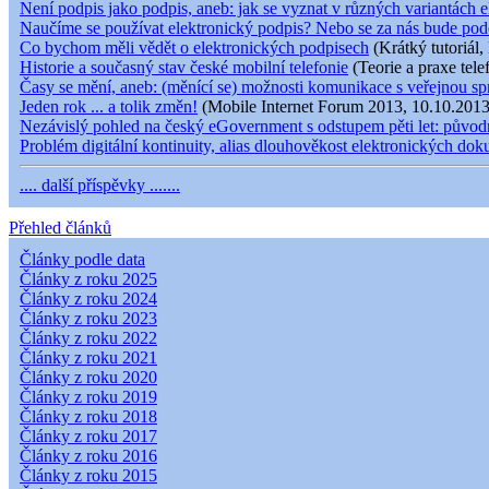
Není podpis jako podpis, aneb: jak se vyznat v různých variantách e
Naučíme se používat elektronický podpis? Nebo se za nás bude pod
Co bychom měli vědět o elektronických podpisech
(Krátký tutoriál,
Historie a současný stav české mobilní telefonie
(Teorie a praxe tele
Časy se mění, aneb: (měnící se) možnosti komunikace s veřejnou s
Jeden rok ... a tolik změn!
(Mobile Internet Forum 2013, 10.10.2013
Nezávislý pohled na český eGovernment s odstupem pěti let: původní
Problém digitální kontinuity, alias dlouhověkost elektronických do
.... další příspěvky .......
Přehled článků
Články podle data
Články z roku 2025
Články z roku 2024
Články z roku 2023
Články z roku 2022
Články z roku 2021
Články z roku 2020
Články z roku 2019
Články z roku 2018
Články z roku 2017
Články z roku 2016
Články z roku 2015