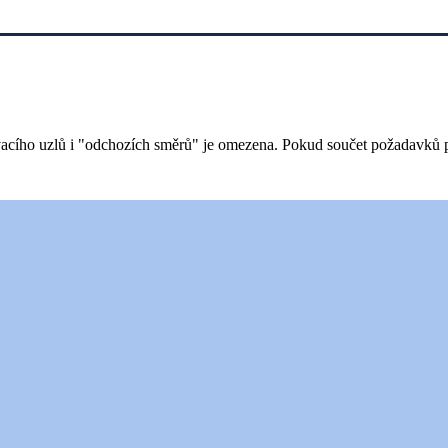
acího uzlů i "odchozích směrů" je omezena. Pokud součet požadavků př