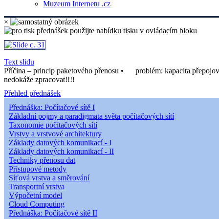
Muzeum Internetu .cz
×
Text slidu
Příčina – princip paketového přenosu • problém: kapacita přepojov
nedokáže zpracovat!!!!
Přehled přednášek
Přednáška: Počítačové sítě I
Základní pojmy a paradigmata světa počítačových sítí
Taxonomie počítačových sítí
Vrstvy a vrstvové architektury
Základy datových komunikací - I
Základy datových komunikací - II
Techniky přenosu dat
Přístupové metody
Síťová vrstva a směrování
Transportní vrstva
Výpočetní model
Cloud Computing
Přednáška: Počítačové sítě II