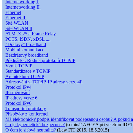
Internetworking I.
Internetworking II.
Ethernet
Ethernet II.
Sítě WLAN
Sítě WLAN II
ATM, X.25 a Frame Relay
POTS, ISDN, xDSL ....
"Drátový" broadband
Mobilní komunikace
Bezdrátový broadband
Přednáška: Rodina protokolů TCP/IP
Vznik TCP/IP
Standardizace v TCP/IP
Architektura TCP/IP
Adresování v TCP/IP, IP adresy verze 4P
Protokol IPv4
IP směrování
IP adresy verze 6
Protokol IPv6
Transportní protokoly
Příspěvky z konferencí
Má elektronický podpis identifikovat podepsanou osobu? A pokud a
Co je kybernetická bezpečnost?
(seminář AFCEA při veletrhu IDET
O čem je síťová neutralita?
(Law FIT 2015, 18.5.2015)