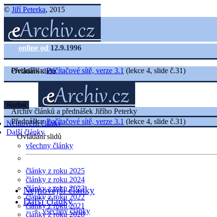
©
Jiří Peterka
, 2015
online od
12.9.1996
Přednáška:
Počítačové sítě, verze 3.1
(lekce 4, slide č.31)
Ovládání slidů
Rozbal
Archiv článků a přednášek Jiřího Peterky
Přednáška:
Počítačové sítě, verze 3.1
(lekce 4, slide č.31)
Nejnovější články
Další články
Ovládání slidů
všechny články
články z roku 2025
články z roku 2024
články z roku 2023
Nejnovější články
články z roku 2022
Další články
články z roku 2021
všechny články
články z roku 2020