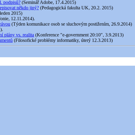
l. podpisů?
(Seminář Adobe, 17.4.2015)
episovat někdo jiný?
(Pedagogická fakulta UK, 20.2. 2015)
 leden 2015)
fonie, 12.11.2014).
právou
(Týden komunikace osob se sluchovým postižením, 26.9.2014)
).
 plány vs. realita
(Konference "e-government 20:10", 3.9.2013)
kumentů
(Filosofické problémy informatiky, úterý 12.3.2013)