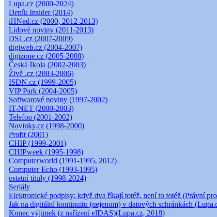
Lupa.cz (2000-2024)
Deník Insider (2014)
iHNed.cz (2000, 2012-2013)
Lidové noviny (2011-2013)
DSL.cz (2007-2009)
digiweb.cz (2004-2007)
digizone.cz (2005-2008)
Česká škola (2002-2003)
Živě .cz (2003-2006)
ISDN.cz (1999-2005)
VIP Park (2004-2005)
Softwarové noviny (1997-2002)
IT-NET (2000-2003)
Telefon (2001-2002)
Novinky.cz (1998-2000)
Profit (2001)
CHIP (1999-2001)
CHIPweek (1995-1998)
Computerworld (1991-1995, 2012)
Computer Echo (1993-1995)
ostatní tituly (1998-2024)
Seriály
Elektronické podpisy: když dva říkají totéž, není to totéž (Právní pro
Jak na digitální kontinuitu (nejenom) v datových schránkách (Lupa.
Konec výjimek (z nařízení eIDAS)(Lupa.cz, 2018)