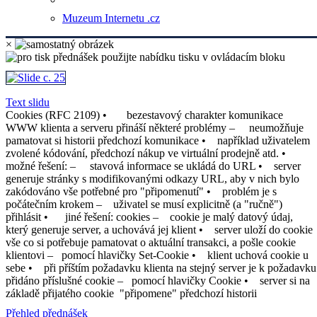
Muzeum Internetu .cz
×
Text slidu
Cookies (RFC 2109) • bezestavový charakter komunikace
WWW klienta a serveru přináší některé problémy – neumožňuje
pamatovat si historii předchozí komunikace • například uživatelem
zvolené kódování, předchozí nákup ve virtuální prodejně atd. •
možné řešení: – stavová informace se ukládá do URL • server
generuje stránky s modifikovanými odkazy URL, aby v nich bylo
zakódováno vše potřebné pro "připomenutí" • problém je s
počátečním krokem – uživatel se musí explicitně (a "ručně")
přihlásit • jiné řešení: cookies – cookie je malý datový údaj,
který generuje server, a uchovává jej klient • server uloží do cookie
vše co si potřebuje pamatovat o aktuální transakci, a pošle cookie
klientovi – pomocí hlavičky Set-Cookie • klient uchová cookie u
sebe • při příštím požadavku klienta na stejný server je k požadavku
přidáno příslušné cookie – pomocí hlavičky Cookie • server si na
základě přijatého cookie "připomene" předchozí historii
Přehled přednášek