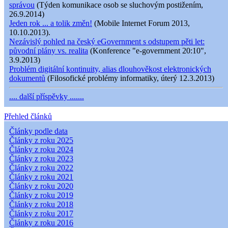
správou
(Týden komunikace osob se sluchovým postižením,
26.9.2014)
Jeden rok ... a tolik změn!
(Mobile Internet Forum 2013,
10.10.2013).
Nezávislý pohled na český eGovernment s odstupem pěti let:
původní plány vs. realita
(Konference "e-government 20:10",
3.9.2013)
Problém digitální kontinuity, alias dlouhověkost elektronických
dokumentů
(Filosofické problémy informatiky, úterý 12.3.2013)
.... další příspěvky .......
Přehled článků
Články podle data
Články z roku 2025
Články z roku 2024
Články z roku 2023
Články z roku 2022
Články z roku 2021
Články z roku 2020
Články z roku 2019
Články z roku 2018
Články z roku 2017
Články z roku 2016