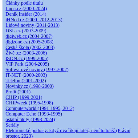
Články podle titulu
Lupa.cz (2000-2024)
Deník Insider (2014)
iHNed.cz (2000, 2012-2013)
Lidové noviny (2011-2013)
DSL.cz (2007-2009)
digiweb.cz (2004-2007)
digizone.cz (2005-2008)
Česká škola (2002-2003)
Živě .cz (2003-2006)
ISDN.cz (1999-2005)
VIP Park (2004-2005)
Softwarové noviny (1997-2002)
IT-NET (2000-2003)
Telefon (2001-2002)
Novinky.cz (1998-2000)
Profit (2001)
CHIP (1999-2001)
CHIPweek (1995-1998)
Computerworld (1991-1995, 2012)
Computer Echo (1993-1995)
ostatní tituly (1998-2024)
Seriály
Elektronické podpisy: když dva říkají totéž, není to totéž (Právní
prostor, 2023)