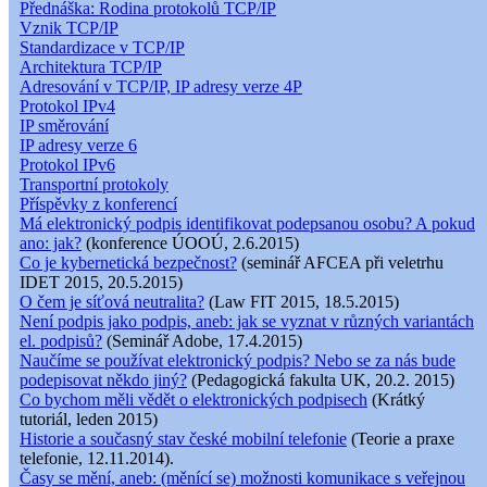
Přednáška: Rodina protokolů TCP/IP
Vznik TCP/IP
Standardizace v TCP/IP
Architektura TCP/IP
Adresování v TCP/IP, IP adresy verze 4P
Protokol IPv4
IP směrování
IP adresy verze 6
Protokol IPv6
Transportní protokoly
Příspěvky z konferencí
Má elektronický podpis identifikovat podepsanou osobu? A pokud
ano: jak?
(konference ÚOOÚ, 2.6.2015)
Co je kybernetická bezpečnost?
(seminář AFCEA při veletrhu
IDET 2015, 20.5.2015)
O čem je síťová neutralita?
(Law FIT 2015, 18.5.2015)
Není podpis jako podpis, aneb: jak se vyznat v různých variantách
el. podpisů?
(Seminář Adobe, 17.4.2015)
Naučíme se používat elektronický podpis? Nebo se za nás bude
podepisovat někdo jiný?
(Pedagogická fakulta UK, 20.2. 2015)
Co bychom měli vědět o elektronických podpisech
(Krátký
tutoriál, leden 2015)
Historie a současný stav české mobilní telefonie
(Teorie a praxe
telefonie, 12.11.2014).
Časy se mění, aneb: (měnící se) možnosti komunikace s veřejnou