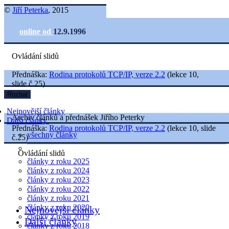
©
Jiří Peterka
, 2015
online od
12.9.1996
Ovládání slidů
Přednáška:
Rodina protokolů TCP/IP, verze 2.2
(lekce 10,
slide č.25)
Rozbal
Nejnovější články
Archiv článků a přednášek Jiřího Peterky
Další články
Přednáška:
Rodina protokolů TCP/IP, verze 2.2
(lekce 10, slide
všechny články
č.25)
Ovládání slidů
články z roku 2025
články z roku 2024
články z roku 2023
články z roku 2022
články z roku 2021
články z roku 2020
Nejnovější články
články z roku 2019
Další články
články z roku 2018