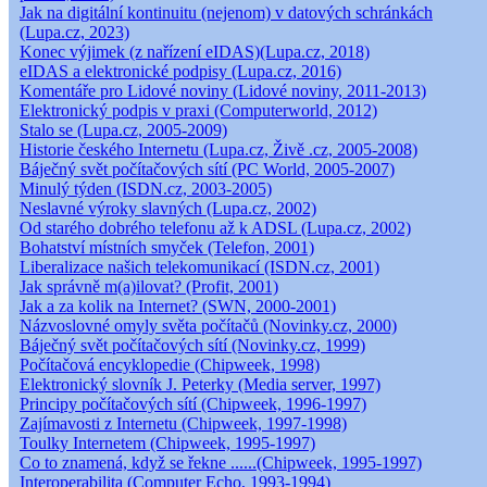
Jak na digitální kontinuitu (nejenom) v datových schránkách
(Lupa.cz, 2023)
Konec výjimek (z nařízení eIDAS)(Lupa.cz, 2018)
eIDAS a elektronické podpisy (Lupa.cz, 2016)
Komentáře pro Lidové noviny (Lidové noviny, 2011-2013)
Elektronický podpis v praxi (Computerworld, 2012)
Stalo se (Lupa.cz, 2005-2009)
Historie českého Internetu (Lupa.cz, Živě .cz, 2005-2008)
Báječný svět počítačových sítí (PC World, 2005-2007)
Minulý týden (ISDN.cz, 2003-2005)
Neslavné výroky slavných (Lupa.cz, 2002)
Od starého dobrého telefonu až k ADSL (Lupa.cz, 2002)
Bohatství místních smyček (Telefon, 2001)
Liberalizace našich telekomunikací (ISDN.cz, 2001)
Jak správně m(a)ilovat? (Profit, 2001)
Jak a za kolik na Internet? (SWN, 2000-2001)
Názvoslovné omyly světa počítačů (Novinky.cz, 2000)
Báječný svět počítačových sítí (Novinky.cz, 1999)
Počítačová encyklopedie (Chipweek, 1998)
Elektronický slovník J. Peterky (Media server, 1997)
Principy počítačových sítí (Chipweek, 1996-1997)
Zajímavosti z Internetu (Chipweek, 1997-1998)
Toulky Internetem (Chipweek, 1995-1997)
Co to znamená, když se řekne ......(Chipweek, 1995-1997)
Interoperabilita (Computer Echo, 1993-1994)