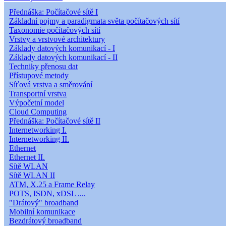
Přednáška: Počítačové sítě I
Základní pojmy a paradigmata světa počítačových sítí
Taxonomie počítačových sítí
Vrstvy a vrstvové architektury
Základy datových komunikací - I
Základy datových komunikací - II
Techniky přenosu dat
Přístupové metody
Síťová vrstva a směrování
Transportní vrstva
Výpočetní model
Cloud Computing
Přednáška: Počítačové sítě II
Internetworking I.
Internetworking II.
Ethernet
Ethernet II.
Sítě WLAN
Sítě WLAN II
ATM, X.25 a Frame Relay
POTS, ISDN, xDSL ....
"Drátový" broadband
Mobilní komunikace
Bezdrátový broadband