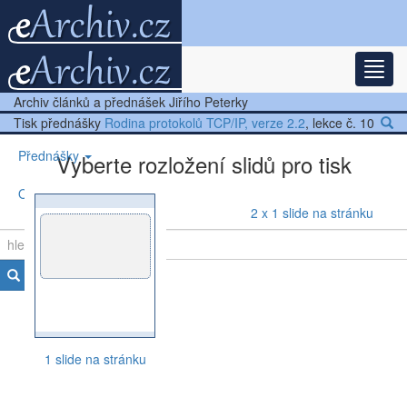
Rozba
Nejnovější články
Archiv článků a přednášek Jiřího Peterky
Další články
Tisk přednášky
Rodina protokolů TCP/IP, verze 2.2
, lekce č. 10
Přednášky
Vyberte rozložení slidů pro tisk
Ostatní
2 x 1 slide na stránku
1 slide na stránku