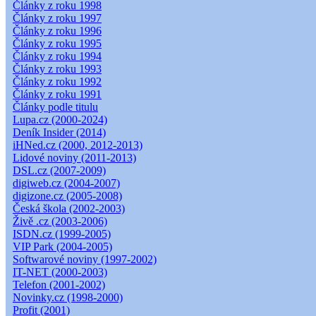
Články z roku 1998
Články z roku 1997
Články z roku 1996
Články z roku 1995
Články z roku 1994
Články z roku 1993
Články z roku 1992
Články z roku 1991
Články podle titulu
Lupa.cz (2000-2024)
Deník Insider (2014)
iHNed.cz (2000, 2012-2013)
Lidové noviny (2011-2013)
DSL.cz (2007-2009)
digiweb.cz (2004-2007)
digizone.cz (2005-2008)
Česká škola (2002-2003)
Živě .cz (2003-2006)
ISDN.cz (1999-2005)
VIP Park (2004-2005)
Softwarové noviny (1997-2002)
IT-NET (2000-2003)
Telefon (2001-2002)
Novinky.cz (1998-2000)
Profit (2001)