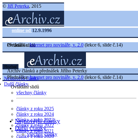
©
Jiří Peterka
, 2015
online od
12.9.1996
Přednáška:
Internet pro novináře, v. 2.0
(lekce 6, slide č.14)
Ovládání slidů
Rozbal
Archiv článků a přednášek Jiřího Peterky
Přednáška:
Internet pro novináře, v. 2.0
(lekce 6, slide č.14)
Nejnovější články
Další články
Ovládání slidů
všechny články
články z roku 2025
články z roku 2024
články z roku 2023
Nejnovější články
články z roku 2022
Další články
články z roku 2021
všechny články
články z roku 2020