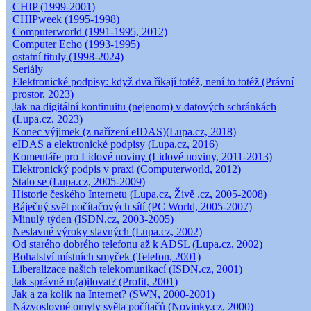
CHIP (1999-2001)
CHIPweek (1995-1998)
Computerworld (1991-1995, 2012)
Computer Echo (1993-1995)
ostatní tituly (1998-2024)
Seriály
Elektronické podpisy: když dva říkají totéž, není to totéž (Právní
prostor, 2023)
Jak na digitální kontinuitu (nejenom) v datových schránkách
(Lupa.cz, 2023)
Konec výjimek (z nařízení eIDAS)(Lupa.cz, 2018)
eIDAS a elektronické podpisy (Lupa.cz, 2016)
Komentáře pro Lidové noviny (Lidové noviny, 2011-2013)
Elektronický podpis v praxi (Computerworld, 2012)
Stalo se (Lupa.cz, 2005-2009)
Historie českého Internetu (Lupa.cz, Živě .cz, 2005-2008)
Báječný svět počítačových sítí (PC World, 2005-2007)
Minulý týden (ISDN.cz, 2003-2005)
Neslavné výroky slavných (Lupa.cz, 2002)
Od starého dobrého telefonu až k ADSL (Lupa.cz, 2002)
Bohatství místních smyček (Telefon, 2001)
Liberalizace našich telekomunikací (ISDN.cz, 2001)
Jak správně m(a)ilovat? (Profit, 2001)
Jak a za kolik na Internet? (SWN, 2000-2001)
Názvoslovné omyly světa počítačů (Novinky.cz, 2000)