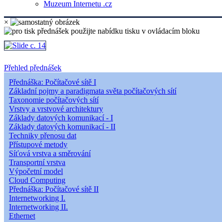
Muzeum Internetu .cz
×
Přehled přednášek
Přednáška: Počítačové sítě I
Základní pojmy a paradigmata světa počítačových sítí
Taxonomie počítačových sítí
Vrstvy a vrstvové architektury
Základy datových komunikací - I
Základy datových komunikací - II
Techniky přenosu dat
Přístupové metody
Síťová vrstva a směrování
Transportní vrstva
Výpočetní model
Cloud Computing
Přednáška: Počítačové sítě II
Internetworking I.
Internetworking II.
Ethernet