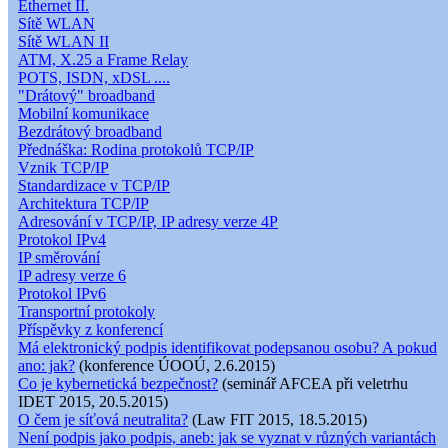
Ethernet II.
Sítě WLAN
Sítě WLAN II
ATM, X.25 a Frame Relay
POTS, ISDN, xDSL ....
"Drátový" broadband
Mobilní komunikace
Bezdrátový broadband
Přednáška: Rodina protokolů TCP/IP
Vznik TCP/IP
Standardizace v TCP/IP
Architektura TCP/IP
Adresování v TCP/IP, IP adresy verze 4P
Protokol IPv4
IP směrování
IP adresy verze 6
Protokol IPv6
Transportní protokoly
Příspěvky z konferencí
Má elektronický podpis identifikovat podepsanou osobu? A pokud
ano: jak?
(konference ÚOOÚ, 2.6.2015)
Co je kybernetická bezpečnost?
(seminář AFCEA při veletrhu
IDET 2015, 20.5.2015)
O čem je síťová neutralita?
(Law FIT 2015, 18.5.2015)
Není podpis jako podpis, aneb: jak se vyznat v různých variantách