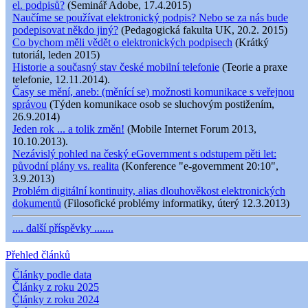
el. podpisů?
(Seminář Adobe, 17.4.2015)
Naučíme se používat elektronický podpis? Nebo se za nás bude
podepisovat někdo jiný?
(Pedagogická fakulta UK, 20.2. 2015)
Co bychom měli vědět o elektronických podpisech
(Krátký
tutoriál, leden 2015)
Historie a současný stav české mobilní telefonie
(Teorie a praxe
telefonie, 12.11.2014).
Časy se mění, aneb: (měnící se) možnosti komunikace s veřejnou
správou
(Týden komunikace osob se sluchovým postižením,
26.9.2014)
Jeden rok ... a tolik změn!
(Mobile Internet Forum 2013,
10.10.2013).
Nezávislý pohled na český eGovernment s odstupem pěti let:
původní plány vs. realita
(Konference "e-government 20:10",
3.9.2013)
Problém digitální kontinuity, alias dlouhověkost elektronických
dokumentů
(Filosofické problémy informatiky, úterý 12.3.2013)
.... další příspěvky .......
Přehled článků
Články podle data
Články z roku 2025
Články z roku 2024