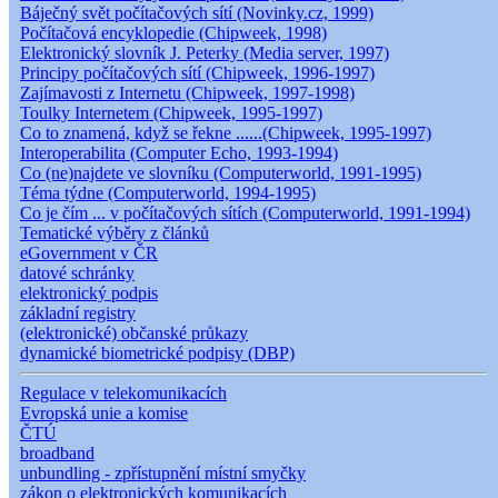
Báječný svět počítačových sítí (Novinky.cz, 1999)
Počítačová encyklopedie (Chipweek, 1998)
Elektronický slovník J. Peterky (Media server, 1997)
Principy počítačových sítí (Chipweek, 1996-1997)
Zajímavosti z Internetu (Chipweek, 1997-1998)
Toulky Internetem (Chipweek, 1995-1997)
Co to znamená, když se řekne ......(Chipweek, 1995-1997)
Interoperabilita (Computer Echo, 1993-1994)
Co (ne)najdete ve slovníku (Computerworld, 1991-1995)
Téma týdne (Computerworld, 1994-1995)
Co je čím ... v počítačových sítích (Computerworld, 1991-1994)
Tematické výběry z článků
eGovernment v ČR
datové schránky
elektronický podpis
základní registry
(elektronické) občanské průkazy
dynamické biometrické podpisy (DBP)
Regulace v telekomunikacích
Evropská unie a komise
ČTÚ
broadband
unbundling - zpřístupnění místní smyčky
zákon o elektronických komunikacích