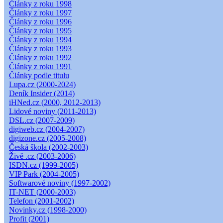
Články z roku 1998
Články z roku 1997
Články z roku 1996
Články z roku 1995
Články z roku 1994
Články z roku 1993
Články z roku 1992
Články z roku 1991
Články podle titulu
Lupa.cz (2000-2024)
Deník Insider (2014)
iHNed.cz (2000, 2012-2013)
Lidové noviny (2011-2013)
DSL.cz (2007-2009)
digiweb.cz (2004-2007)
digizone.cz (2005-2008)
Česká škola (2002-2003)
Živě .cz (2003-2006)
ISDN.cz (1999-2005)
VIP Park (2004-2005)
Softwarové noviny (1997-2002)
IT-NET (2000-2003)
Telefon (2001-2002)
Novinky.cz (1998-2000)
Profit (2001)