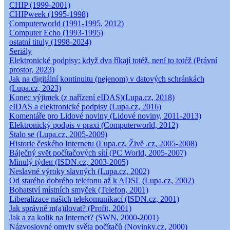
CHIP (1999-2001)
CHIPweek (1995-1998)
Computerworld (1991-1995, 2012)
Computer Echo (1993-1995)
ostatní tituly (1998-2024)
Seriály
Elektronické podpisy: když dva říkají totéž, není to totéž (Právní
prostor, 2023)
Jak na digitální kontinuitu (nejenom) v datových schránkách
(Lupa.cz, 2023)
Konec výjimek (z nařízení eIDAS)(Lupa.cz, 2018)
eIDAS a elektronické podpisy (Lupa.cz, 2016)
Komentáře pro Lidové noviny (Lidové noviny, 2011-2013)
Elektronický podpis v praxi (Computerworld, 2012)
Stalo se (Lupa.cz, 2005-2009)
Historie českého Internetu (Lupa.cz, Živě .cz, 2005-2008)
Báječný svět počítačových sítí (PC World, 2005-2007)
Minulý týden (ISDN.cz, 2003-2005)
Neslavné výroky slavných (Lupa.cz, 2002)
Od starého dobrého telefonu až k ADSL (Lupa.cz, 2002)
Bohatství místních smyček (Telefon, 2001)
Liberalizace našich telekomunikací (ISDN.cz, 2001)
Jak správně m(a)ilovat? (Profit, 2001)
Jak a za kolik na Internet? (SWN, 2000-2001)
Názvoslovné omyly světa počítačů (Novinky.cz, 2000)