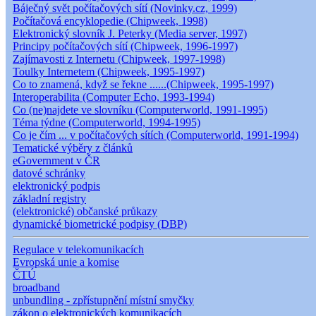
Báječný svět počítačových sítí (Novinky.cz, 1999)
Počítačová encyklopedie (Chipweek, 1998)
Elektronický slovník J. Peterky (Media server, 1997)
Principy počítačových sítí (Chipweek, 1996-1997)
Zajímavosti z Internetu (Chipweek, 1997-1998)
Toulky Internetem (Chipweek, 1995-1997)
Co to znamená, když se řekne ......(Chipweek, 1995-1997)
Interoperabilita (Computer Echo, 1993-1994)
Co (ne)najdete ve slovníku (Computerworld, 1991-1995)
Téma týdne (Computerworld, 1994-1995)
Co je čím ... v počítačových sítích (Computerworld, 1991-1994)
Tematické výběry z článků
eGovernment v ČR
datové schránky
elektronický podpis
základní registry
(elektronické) občanské průkazy
dynamické biometrické podpisy (DBP)
Regulace v telekomunikacích
Evropská unie a komise
ČTÚ
broadband
unbundling - zpřístupnění místní smyčky
zákon o elektronických komunikacích