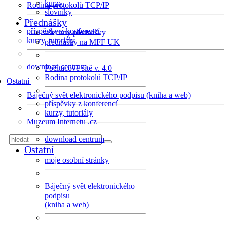
kurzy
Rodina protokolů TCP/IP
slovníky
Přednášky
příspěvky z konferencí
všechny přednášky
kurzy, tutoriály
přednášky na MFF UK
download centrum
Počítačové sítě v. 4.0
Rodina protokolů TCP/IP
Ostatní
Báječný svět elektronického podpisu (kniha a web)
příspěvky z konferencí
kurzy, tutoriály
Muzeum Internetu .cz
download centrum
Ostatní
moje osobní stránky
Báječný svět elektronického
podpisu
(kniha a web)