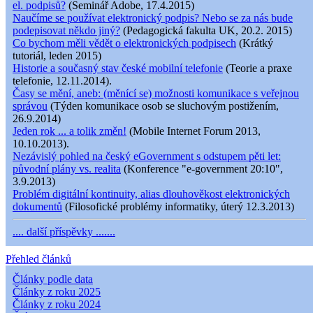
el. podpisů?
(Seminář Adobe, 17.4.2015)
Naučíme se používat elektronický podpis? Nebo se za nás bude
podepisovat někdo jiný?
(Pedagogická fakulta UK, 20.2. 2015)
Co bychom měli vědět o elektronických podpisech
(Krátký
tutoriál, leden 2015)
Historie a současný stav české mobilní telefonie
(Teorie a praxe
telefonie, 12.11.2014).
Časy se mění, aneb: (měnící se) možnosti komunikace s veřejnou
správou
(Týden komunikace osob se sluchovým postižením,
26.9.2014)
Jeden rok ... a tolik změn!
(Mobile Internet Forum 2013,
10.10.2013).
Nezávislý pohled na český eGovernment s odstupem pěti let:
původní plány vs. realita
(Konference "e-government 20:10",
3.9.2013)
Problém digitální kontinuity, alias dlouhověkost elektronických
dokumentů
(Filosofické problémy informatiky, úterý 12.3.2013)
.... další příspěvky .......
Přehled článků
Články podle data
Články z roku 2025
Články z roku 2024