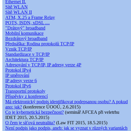
Ethernet II.
Sítě WLAN
Sítě WLAN II
ATM, X.25 a Frame Relay
POTS, ISDN, xDSL ....
"Drátový" broadband
Mobilní komunikace
Bezdrátový broadband
Přednáška: Rodina protokolů TCP/IP
Vznik TCP/IP
Standardizace v TCP/IP
Architektura TCP/IP
Adresování v TCP/IP, IP adresy verze 4P
Protokol IPv4
IP směrování
IP adresy verze 6
Protokol IPv6
Transportní protokoly
Příspěvky z konferencí
Má elektronický podpis identifikovat podepsanou osobu? A pokud
ano: jak?
(konference ÚOOÚ, 2.6.2015)
Co je kybernetická bezpečnost?
(seminář AFCEA při veletrhu
IDET 2015, 20.5.2015)
O čem je síťová neutralita?
(Law FIT 2015, 18.5.2015)
Není podpis jako podpis, aneb: jak se vyznat v různých variantách