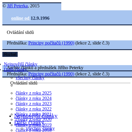
©
Jiří Peterka
, 2015
online od
12.9.1996
Ovládání slidů
Přednáška:
Principy počítačů (1990)
(lekce 2, slide č.3)
Rozbal
Nejnovější články
Archiv článků a přednášek Jiřího Peterky
Další články
Přednáška:
Principy počítačů (1990)
(lekce 2, slide č.3)
všechny články
Ovládání slidů
články z roku 2025
články z roku 2024
články z roku 2023
články z roku 2022
články z roku 2021
Nejnovější články
články z roku 2020
Další články
články z roku 2019
všechny články
články z roku 2018