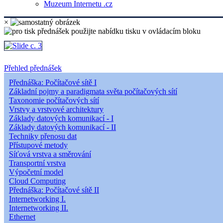
Muzeum Internetu .cz
×
Přehled přednášek
Přednáška: Počítačové sítě I
Základní pojmy a paradigmata světa počítačových sítí
Taxonomie počítačových sítí
Vrstvy a vrstvové architektury
Základy datových komunikací - I
Základy datových komunikací - II
Techniky přenosu dat
Přístupové metody
Síťová vrstva a směrování
Transportní vrstva
Výpočetní model
Cloud Computing
Přednáška: Počítačové sítě II
Internetworking I.
Internetworking II.
Ethernet