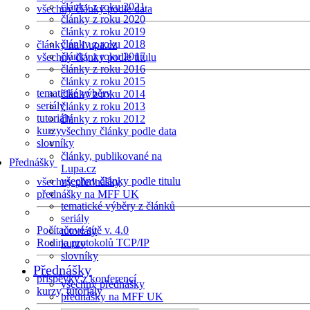
články z roku 2021
všechny články podle data
články z roku 2020
články z roku 2019
články z roku 2018
články na Lupa.cz
články z roku 2017
všechny články podle titulu
články z roku 2016
články z roku 2015
tematické výběry
články z roku 2014
seriály
články z roku 2013
tutoriály
články z roku 2012
kurzy
všechny články podle data
slovníky
články, publikované na
Přednášky
Lupa.cz
všechny články podle titulu
všechny přednášky
přednášky na MFF UK
tematické výběry z článků
seriály
Počítačové sítě v. 4.0
tutoriály
Rodina protokolů TCP/IP
kurzy
slovníky
Přednášky
příspěvky z konferencí
všechny přednášky
kurzy, tutoriály
přednášky na MFF UK