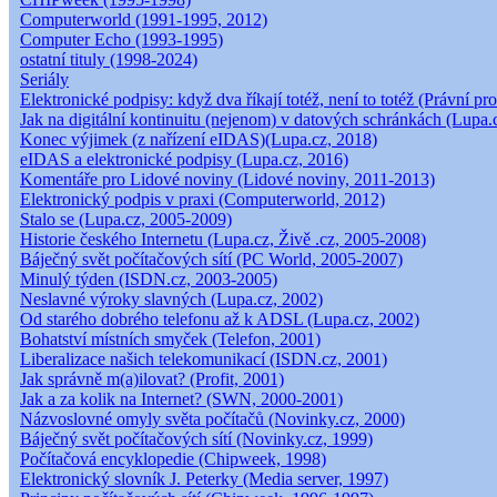
Computerworld (1991-1995, 2012)
Computer Echo (1993-1995)
ostatní tituly (1998-2024)
Seriály
Elektronické podpisy: když dva říkají totéž, není to totéž (Právní pro
Jak na digitální kontinuitu (nejenom) v datových schránkách (Lupa.
Konec výjimek (z nařízení eIDAS)(Lupa.cz, 2018)
eIDAS a elektronické podpisy (Lupa.cz, 2016)
Komentáře pro Lidové noviny (Lidové noviny, 2011-2013)
Elektronický podpis v praxi (Computerworld, 2012)
Stalo se (Lupa.cz, 2005-2009)
Historie českého Internetu (Lupa.cz, Živě .cz, 2005-2008)
Báječný svět počítačových sítí (PC World, 2005-2007)
Minulý týden (ISDN.cz, 2003-2005)
Neslavné výroky slavných (Lupa.cz, 2002)
Od starého dobrého telefonu až k ADSL (Lupa.cz, 2002)
Bohatství místních smyček (Telefon, 2001)
Liberalizace našich telekomunikací (ISDN.cz, 2001)
Jak správně m(a)ilovat? (Profit, 2001)
Jak a za kolik na Internet? (SWN, 2000-2001)
Názvoslovné omyly světa počítačů (Novinky.cz, 2000)
Báječný svět počítačových sítí (Novinky.cz, 1999)
Počítačová encyklopedie (Chipweek, 1998)
Elektronický slovník J. Peterky (Media server, 1997)