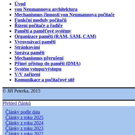
Úvod
von Neumannova architektura
Mechanismus činnosti von Neumannova počítače
Funkční moduly počítačů
Řízení počítače a řadiče
Paměti a paměťové systémy
Organizace pamětí (RAM, SAM, CAM)
Vyrovnávací paměti
Stránkování
Správa paměti
Mechanismus přerušení
Přímý přístup do paměti (DMA)
Systém vstupu/výstupu
V/V zařízení
Komunikace a počítačové sítě
© Jiří Peterka, 2015
Přehled článků
Články podle data
Články z roku 2025
Články z roku 2024
Články z roku 2023
Články z roku 2022