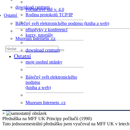
download centrum
Počítačové sítě v. 4.0
Rodina protokolů TCP/IP
Ostatní
Báječný svět elektronického podpisu (kniha a web)
příspěvky z konferencí
kurzy, tutoriály
Muzeum Internetu .cz
download centrum
Ostatní
moje osobní stránky
Báječný svět elektronického
podpisu
(kniha a web)
Muzeum Internetu .cz
×
Přednáška na MFF UK Principy počítačů (1990)
Tuto jednosemestrální přednášku jsem vyučoval na MFF UK v letech