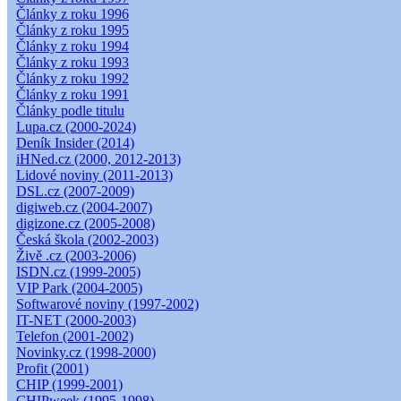
Články z roku 1996
Články z roku 1995
Články z roku 1994
Články z roku 1993
Články z roku 1992
Články z roku 1991
Články podle titulu
Lupa.cz (2000-2024)
Deník Insider (2014)
iHNed.cz (2000, 2012-2013)
Lidové noviny (2011-2013)
DSL.cz (2007-2009)
digiweb.cz (2004-2007)
digizone.cz (2005-2008)
Česká škola (2002-2003)
Živě .cz (2003-2006)
ISDN.cz (1999-2005)
VIP Park (2004-2005)
Softwarové noviny (1997-2002)
IT-NET (2000-2003)
Telefon (2001-2002)
Novinky.cz (1998-2000)
Profit (2001)
CHIP (1999-2001)
CHIPweek (1995-1998)