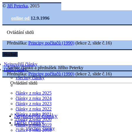
©
Jiří Peterka
, 2015
online od
12.9.1996
Ovládání slidů
Přednáška:
Principy počítačů (1990)
(lekce 2, slide č.16)
Rozbal
Nejnovější články
Archiv článků a přednášek Jiřího Peterky
Další články
Přednáška:
Principy počítačů (1990)
(lekce 2, slide č.16)
všechny články
Ovládání slidů
články z roku 2025
články z roku 2024
články z roku 2023
články z roku 2022
články z roku 2021
Nejnovější články
články z roku 2020
Další články
články z roku 2019
všechny články
články z roku 2018