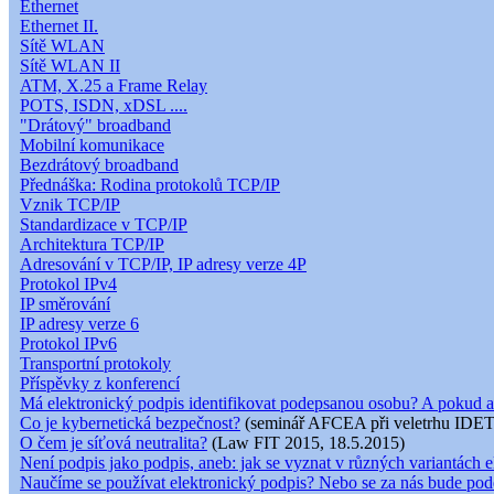
Ethernet
Ethernet II.
Sítě WLAN
Sítě WLAN II
ATM, X.25 a Frame Relay
POTS, ISDN, xDSL ....
"Drátový" broadband
Mobilní komunikace
Bezdrátový broadband
Přednáška: Rodina protokolů TCP/IP
Vznik TCP/IP
Standardizace v TCP/IP
Architektura TCP/IP
Adresování v TCP/IP, IP adresy verze 4P
Protokol IPv4
IP směrování
IP adresy verze 6
Protokol IPv6
Transportní protokoly
Příspěvky z konferencí
Má elektronický podpis identifikovat podepsanou osobu? A pokud a
Co je kybernetická bezpečnost?
(seminář AFCEA při veletrhu IDET
O čem je síťová neutralita?
(Law FIT 2015, 18.5.2015)
Není podpis jako podpis, aneb: jak se vyznat v různých variantách e
Naučíme se používat elektronický podpis? Nebo se za nás bude pod