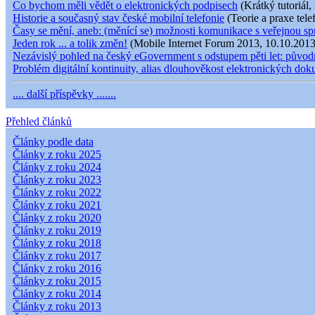
Co bychom měli vědět o elektronických podpisech
(Krátký tutoriál,
Historie a současný stav české mobilní telefonie
(Teorie a praxe tele
Časy se mění, aneb: (měnící se) možnosti komunikace s veřejnou s
Jeden rok ... a tolik změn!
(Mobile Internet Forum 2013, 10.10.2013
Nezávislý pohled na český eGovernment s odstupem pěti let: původní
Problém digitální kontinuity, alias dlouhověkost elektronických do
.... další příspěvky .......
Přehled článků
Články podle data
Články z roku 2025
Články z roku 2024
Články z roku 2023
Články z roku 2022
Články z roku 2021
Články z roku 2020
Články z roku 2019
Články z roku 2018
Články z roku 2017
Články z roku 2016
Články z roku 2015
Články z roku 2014
Články z roku 2013