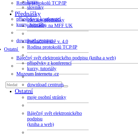
kurzy
Rodina protokolů TCP/IP
slovníky
Přednášky
příspěvky z konferencí
všechny přednášky
kurzy, tutoriály
přednášky na MFF UK
download centrum
Počítačové sítě v. 4.0
Rodina protokolů TCP/IP
Ostatní
Báječný svět elektronického podpisu (kniha a web)
příspěvky z konferencí
kurzy, tutoriály
Muzeum Internetu .cz
download centrum
Ostatní
moje osobní stránky
Báječný svět elektronického
podpisu
(kniha a web)