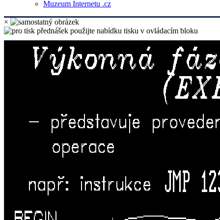
Muzeum Internetu .cz
×