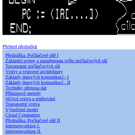
Přehled přednášek
Přednáška: Počítačové sítě I
Základní pojmy a paradigmata světa počítačových sítí
Taxonomie počítačových sítí
Vrstvy a vrstvové architektury
Základy datových komunikací - I
Základy datových komunikací - II
Techniky přenosu dat
Přístupové metody
Síťová vrstva a směrování
Transportní vrstva
Výpočetní model
Cloud Computing
Přednáška: Počítačové sítě II
Internetworking I.
Internetworking II.