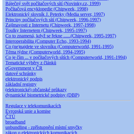
Báječný svět počítačových sítí (Novinky.cz, 1999)
Počítačová encyklopedie (Chipweek, 1998)
Elektronický slovník J. Peterky (Media server, 1997)
Principy počítačových sítí (Chipweek, 1996-1997)
Zajímavosti z Internetu (Chipweek, 1997-1998)
Toulky Internetem (Chipweek, 1995-1997)
Co to znamená, když se řekne ......(Chipweek, 1995-1997)
Interoperabilita (Computer Echo, 1993-1994)
Co (ne)najdete ve slovníku (Computerworld, 1991-1995)
Téma týdne (Computerworld, 1994-1995)
Co je čím ... v počítačových sítích (Computerworld, 1991-1994)
Tematické výběry z článků
eGovernment v ČR
datové schránky
elektronický podpis
základní registry
(elektronické) občanské průkazy
dynamické biometrické podpisy (DBP)
Regulace v telekomunikacích
Evropská unie a komise
ČTÚ
broadband
unbundling - zpřístupnění místní smyčky
zákon o elektronických komunikacích