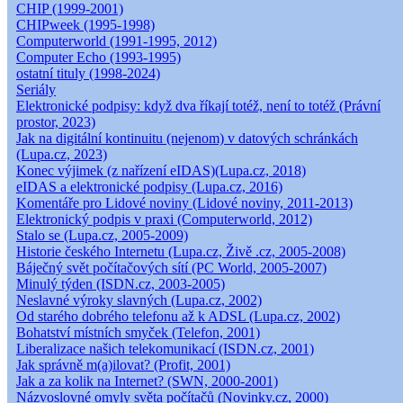
CHIP (1999-2001)
CHIPweek (1995-1998)
Computerworld (1991-1995, 2012)
Computer Echo (1993-1995)
ostatní tituly (1998-2024)
Seriály
Elektronické podpisy: když dva říkají totéž, není to totéž (Právní
prostor, 2023)
Jak na digitální kontinuitu (nejenom) v datových schránkách
(Lupa.cz, 2023)
Konec výjimek (z nařízení eIDAS)(Lupa.cz, 2018)
eIDAS a elektronické podpisy (Lupa.cz, 2016)
Komentáře pro Lidové noviny (Lidové noviny, 2011-2013)
Elektronický podpis v praxi (Computerworld, 2012)
Stalo se (Lupa.cz, 2005-2009)
Historie českého Internetu (Lupa.cz, Živě .cz, 2005-2008)
Báječný svět počítačových sítí (PC World, 2005-2007)
Minulý týden (ISDN.cz, 2003-2005)
Neslavné výroky slavných (Lupa.cz, 2002)
Od starého dobrého telefonu až k ADSL (Lupa.cz, 2002)
Bohatství místních smyček (Telefon, 2001)
Liberalizace našich telekomunikací (ISDN.cz, 2001)
Jak správně m(a)ilovat? (Profit, 2001)
Jak a za kolik na Internet? (SWN, 2000-2001)
Názvoslovné omyly světa počítačů (Novinky.cz, 2000)