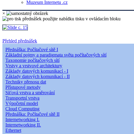
Muzeum Internetu .cz
×
Přehled přednášek
Přednáška: Počítačové sítě I
Základní pojmy a paradigmata světa počítačových sítí
Taxonomie počítačových sítí
Vrstvy a vrstvové architektury
Základy datových komunikací - I
Základy datových komunikací - II
Techniky přenosu dat
Přístupové metody
Síťová vrstva a směrování
Transportní vrstva
Výpočetní model
Cloud Computing
Přednáška: Počítačové sítě II
Internetworking I.
Internetworking II.
Ethernet