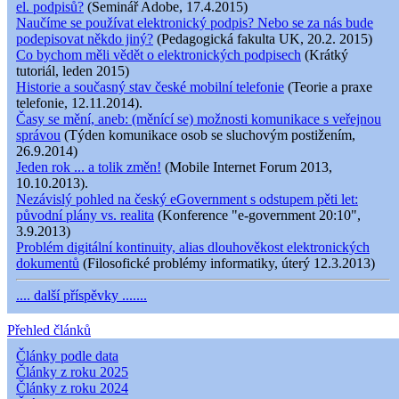
el. podpisů?
(Seminář Adobe, 17.4.2015)
Naučíme se používat elektronický podpis? Nebo se za nás bude
podepisovat někdo jiný?
(Pedagogická fakulta UK, 20.2. 2015)
Co bychom měli vědět o elektronických podpisech
(Krátký
tutoriál, leden 2015)
Historie a současný stav české mobilní telefonie
(Teorie a praxe
telefonie, 12.11.2014).
Časy se mění, aneb: (měnící se) možnosti komunikace s veřejnou
správou
(Týden komunikace osob se sluchovým postižením,
26.9.2014)
Jeden rok ... a tolik změn!
(Mobile Internet Forum 2013,
10.10.2013).
Nezávislý pohled na český eGovernment s odstupem pěti let:
původní plány vs. realita
(Konference "e-government 20:10",
3.9.2013)
Problém digitální kontinuity, alias dlouhověkost elektronických
dokumentů
(Filosofické problémy informatiky, úterý 12.3.2013)
.... další příspěvky .......
Přehled článků
Články podle data
Články z roku 2025
Články z roku 2024