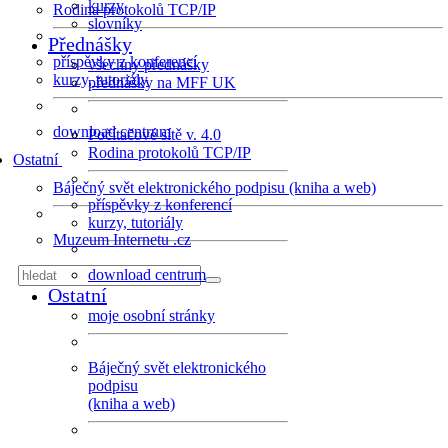
kurzy
Rodina protokolů TCP/IP
slovníky
Přednášky
příspěvky z konferencí
všechny přednášky
kurzy, tutoriály
přednášky na MFF UK
download centrum
Počítačové sítě v. 4.0
Rodina protokolů TCP/IP
Ostatní
Báječný svět elektronického podpisu (kniha a web)
příspěvky z konferencí
kurzy, tutoriály
Muzeum Internetu .cz
download centrum
Ostatní
moje osobní stránky
Báječný svět elektronického
podpisu
(kniha a web)