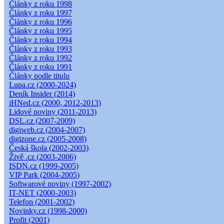
Články z roku 1998
Články z roku 1997
Články z roku 1996
Články z roku 1995
Články z roku 1994
Články z roku 1993
Články z roku 1992
Články z roku 1991
Články podle titulu
Lupa.cz (2000-2024)
Deník Insider (2014)
iHNed.cz (2000, 2012-2013)
Lidové noviny (2011-2013)
DSL.cz (2007-2009)
digiweb.cz (2004-2007)
digizone.cz (2005-2008)
Česká škola (2002-2003)
Živě .cz (2003-2006)
ISDN.cz (1999-2005)
VIP Park (2004-2005)
Softwarové noviny (1997-2002)
IT-NET (2000-2003)
Telefon (2001-2002)
Novinky.cz (1998-2000)
Profit (2001)