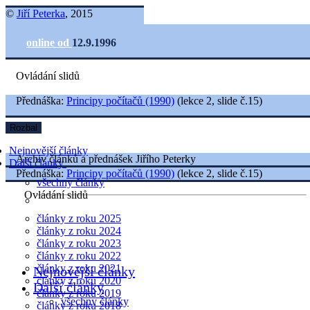
©
Jiří Peterka
, 2015
online od
12.9.1996
Ovládání slidů
Přednáška:
Principy počítačů (1990)
(lekce 2, slide č.15)
Rozbal
Nejnovější články
Archiv článků a přednášek Jiřího Peterky
Další články
Přednáška:
Principy počítačů (1990)
(lekce 2, slide č.15)
všechny články
Ovládání slidů
články z roku 2025
články z roku 2024
články z roku 2023
články z roku 2022
články z roku 2021
Nejnovější články
články z roku 2020
Další články
články z roku 2019
všechny články
články z roku 2018