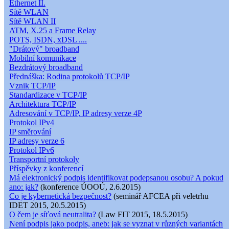
Ethernet II.
Sítě WLAN
Sítě WLAN II
ATM, X.25 a Frame Relay
POTS, ISDN, xDSL ....
"Drátový" broadband
Mobilní komunikace
Bezdrátový broadband
Přednáška: Rodina protokolů TCP/IP
Vznik TCP/IP
Standardizace v TCP/IP
Architektura TCP/IP
Adresování v TCP/IP, IP adresy verze 4P
Protokol IPv4
IP směrování
IP adresy verze 6
Protokol IPv6
Transportní protokoly
Příspěvky z konferencí
Má elektronický podpis identifikovat podepsanou osobu? A pokud
ano: jak?
(konference ÚOOÚ, 2.6.2015)
Co je kybernetická bezpečnost?
(seminář AFCEA při veletrhu
IDET 2015, 20.5.2015)
O čem je síťová neutralita?
(Law FIT 2015, 18.5.2015)
Není podpis jako podpis, aneb: jak se vyznat v různých variantách