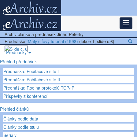
Rozba
Nejnovější články
Archiv článků a přednášek Jiřího Peterky
Další články
Přednáška:
Malý síťový tutoriál (1998)
(lekce 1, slide č.6)
Přednášky
Přehled přednášek
Ostatní
Přednáška: Počítačové sítě I
Přednáška: Počítačové sítě II
Přednáška: Rodina protokolů TCP/IP
Příspěvky z konferencí
Přehled článků
Články podle data
Články podle titulu
Seriály