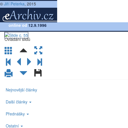
©
Jiří Peterka
, 2015
Přednáška:
online od
Malý síťový tutoriál (1998)
12.9.1996
(lekce 1, slide č.55)
Ovládání slidů
Nejnovější články
Další články
Přednášky
Ostatní