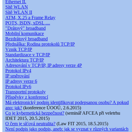
Ethernet II.
Sítě WLAN
Sítě WLAN II
ATM, X.25 a Frame Relay
POTS, ISDN, xDSL ....
"Drátový" broadband
Mobilní komunikace
Bezdrátový broadband
Přednáška: Rodina protokolů TCP/IP
Vznik TCP/IP
Standardizace v TCP/IP
Architektura TCP/IP
Adresování v TCP/IP, IP adresy verze 4P
Protokol IPv4
IP směrování
IP adresy verze 6
Protokol IPv6
Transportní protokoly
Příspěvky z konferencí
Má elektronický podpis identifikovat podepsanou osobu? A pokud
ano: jak?
(konference ÚOOÚ, 2.6.2015)
Co je kybernetická bezpečnost?
(seminář AFCEA při veletrhu
IDET 2015, 20.5.2015)
O čem je síťová neutralita?
(Law FIT 2015, 18.5.2015)
Není podpis jako podpis, aneb: jak se vyznat v různých variantách