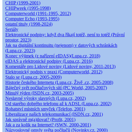
CHIP (1999-2001)
CHIPweek (1995-1998)
Computerworld (1991-1995, 2012)
Computer Echo (1993-1995)
ostatní tituly (1998-2024)
Seriály
Elektronické podpisy: když dva říkají totéž, není to totéž (Právní
prostor, 2023)
Jak na digitální kontinuitu (nejenom) v datových schránkách
(Lupa.cz, 2023)
Konec výjimek (z nařízení eIDAS)(Lupa.cz, 2018)
eIDAS a elektronické podpisy (Lupa.cz, 2016)
Komentáře pro Lidové noviny (Lidové noviny, 2011-2013)
Elektronický podpis v praxi (Computerworld, 2012)
Stalo se (Lupa.cz, 2005-2009)
Historie českého Internetu (Lupa.cz, Živě .cz, 2005-2008)
Báječný svět počítačových sítí (PC World, 2005-2007)
Minulý týden (ISDN.cz, 2003-2005)
Neslavné výroky slavných (Lupa.cz, 2002)
Od starého dobrého telefonu až k ADSL (Lupa.cz, 2002)
Bohatství místních smyček (Telefon, 2001)
Liberalizace našich telekomunikací (ISDN.cz, 2001)
Jak správně m(a)ilovat? (Profit, 2001)
Jak a za kolik na Internet? (SWN, 2000-2001)
Názvoslovné omyly světa počítačů (Novinky.cz, 2000)