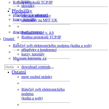
kurzy
Rodina protokolů TCP/IP
slovníky
Přednášky
příspěvky z konferencí
všechny přednášky
kurzy, tutoriály
přednášky na MFF UK
download centrum
Počítačové sítě v. 4.0
Rodina protokolů TCP/IP
Ostatní
Báječný svět elektronického podpisu (kniha a web)
příspěvky z konferencí
kurzy, tutoriály
Muzeum Internetu .cz
download centrum
Ostatní
moje osobní stránky
Báječný svět elektronického
podpisu
(kniha a web)