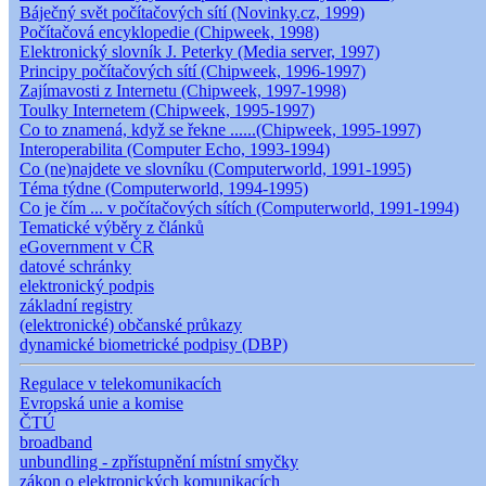
Báječný svět počítačových sítí (Novinky.cz, 1999)
Počítačová encyklopedie (Chipweek, 1998)
Elektronický slovník J. Peterky (Media server, 1997)
Principy počítačových sítí (Chipweek, 1996-1997)
Zajímavosti z Internetu (Chipweek, 1997-1998)
Toulky Internetem (Chipweek, 1995-1997)
Co to znamená, když se řekne ......(Chipweek, 1995-1997)
Interoperabilita (Computer Echo, 1993-1994)
Co (ne)najdete ve slovníku (Computerworld, 1991-1995)
Téma týdne (Computerworld, 1994-1995)
Co je čím ... v počítačových sítích (Computerworld, 1991-1994)
Tematické výběry z článků
eGovernment v ČR
datové schránky
elektronický podpis
základní registry
(elektronické) občanské průkazy
dynamické biometrické podpisy (DBP)
Regulace v telekomunikacích
Evropská unie a komise
ČTÚ
broadband
unbundling - zpřístupnění místní smyčky
zákon o elektronických komunikacích