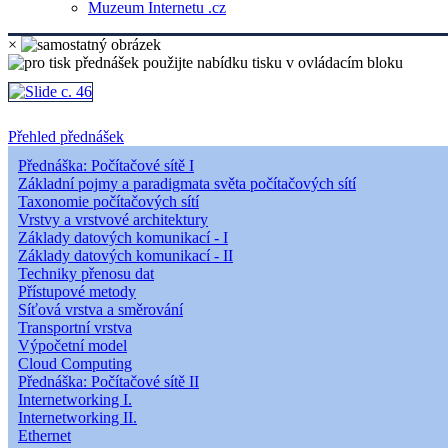
Muzeum Internetu .cz
×
Přehled přednášek
Přednáška: Počítačové sítě I
Základní pojmy a paradigmata světa počítačových sítí
Taxonomie počítačových sítí
Vrstvy a vrstvové architektury
Základy datových komunikací - I
Základy datových komunikací - II
Techniky přenosu dat
Přístupové metody
Síťová vrstva a směrování
Transportní vrstva
Výpočetní model
Cloud Computing
Přednáška: Počítačové sítě II
Internetworking I.
Internetworking II.
Ethernet