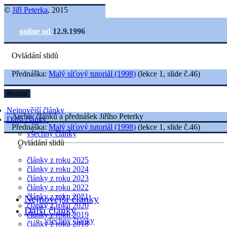
©
Jiří Peterka
, 2015
online od
12.9.1996
Ovládání slidů
Přednáška:
Malý síťový tutoriál (1998)
(lekce 1, slide č.46)
Rozbal
Nejnovější články
Archiv článků a přednášek Jiřího Peterky
Další články
Přednáška:
Malý síťový tutoriál (1998)
(lekce 1, slide č.46)
všechny články
Ovládání slidů
články z roku 2025
články z roku 2024
články z roku 2023
články z roku 2022
články z roku 2021
Nejnovější články
články z roku 2020
Další články
články z roku 2019
všechny články
články z roku 2018