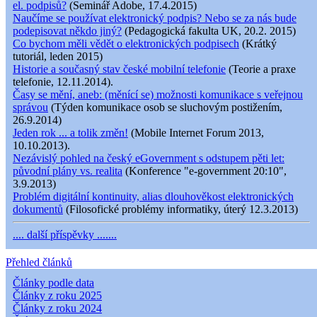
el. podpisů?
(Seminář Adobe, 17.4.2015)
Naučíme se používat elektronický podpis? Nebo se za nás bude
podepisovat někdo jiný?
(Pedagogická fakulta UK, 20.2. 2015)
Co bychom měli vědět o elektronických podpisech
(Krátký
tutoriál, leden 2015)
Historie a současný stav české mobilní telefonie
(Teorie a praxe
telefonie, 12.11.2014).
Časy se mění, aneb: (měnící se) možnosti komunikace s veřejnou
správou
(Týden komunikace osob se sluchovým postižením,
26.9.2014)
Jeden rok ... a tolik změn!
(Mobile Internet Forum 2013,
10.10.2013).
Nezávislý pohled na český eGovernment s odstupem pěti let:
původní plány vs. realita
(Konference "e-government 20:10",
3.9.2013)
Problém digitální kontinuity, alias dlouhověkost elektronických
dokumentů
(Filosofické problémy informatiky, úterý 12.3.2013)
.... další příspěvky .......
Přehled článků
Články podle data
Články z roku 2025
Články z roku 2024