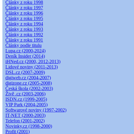
Články z roku 1998
Články z roku 1997
Články z roku 1996
Články z roku 1995
Články z roku 1994
Články z roku 1993
Články z roku 1992
Články z roku 1991
Články podle titulu
Lupa.cz (2000-2024)
Deník Insider (2014)
iHNed.cz (2000, 2012-2013)
Lidové noviny (2011-2013)
DSL.cz (2007-2009)
digiweb.cz (2004-2007)
digizone.cz (2005-2008)
Česká škola (2002-2003)
Živě .cz (2003-2006)
ISDN.cz (1999-2005)
VIP Park (2004-2005)
Softwarové noviny (1997-2002)
IT-NET (2000-2003)
Telefon (2001-2002)
Novinky.cz (1998-2000)
Profit (2001)