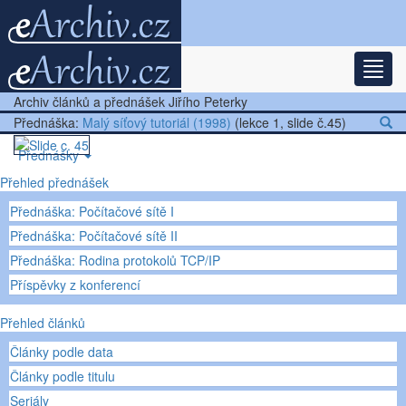
Rozba
Nejnovější články
Archiv článků a přednášek Jiřího Peterky
Další články
Přednáška:
Malý síťový tutoriál (1998)
(lekce 1, slide č.45)
Přednášky
Přehled přednášek
Ostatní
Přednáška: Počítačové sítě I
Přednáška: Počítačové sítě II
Přednáška: Rodina protokolů TCP/IP
Příspěvky z konferencí
Přehled článků
Články podle data
Články podle titulu
Seriály