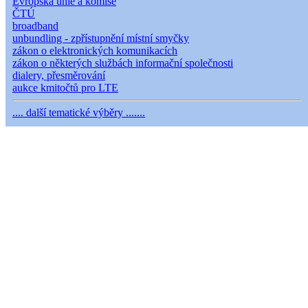
Evropská unie a komise
ČTÚ
broadband
unbundling - zpřístupnění místní smyčky
zákon o elektronických komunikacích
zákon o některých službách informační společnosti
dialery, přesměrování
aukce kmitočtů pro LTE
.... další tematické výběry .......