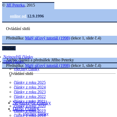
©
Jiří Peterka
, 2015
online od
12.9.1996
Ovládání slidů
Přednáška:
Malý síťový tutoriál (1998)
(lekce 1, slide č.4)
Rozbal
Nejnovější články
Archiv článků a přednášek Jiřího Peterky
Další články
Přednáška:
Malý síťový tutoriál (1998)
(lekce 1, slide č.4)
všechny články
Ovládání slidů
články z roku 2025
články z roku 2024
články z roku 2023
články z roku 2022
články z roku 2021
Nejnovější články
články z roku 2020
Další články
články z roku 2019
všechny články
články z roku 2018