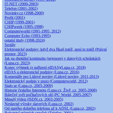
IT-NET (2000-2003)
Telefon (2001-2002)
Novinky.cz (1998-2000)
Profit (2001)
CHIP (1999-2001)
CHIPweek (1995-1998)
Computerworld (1991-1995, 2012)
Computer Echo (1993-1995)
ostatní tituly (1998-2024)
Seriály
Elektronické podpisy: když dva říkají totéž, není to totéž (Právní
prostor, 2023)
Jak na digitální kontinuitu (nejenom) v datových schránkách
(Lupa.cz, 2023)
Konec výjimek (z nařízení eIDAS)(Lupa.cz, 2018)
eIDAS a elektronické podpisy (Lupa.cz, 2016)
Komentáře pro Lidové noviny (Lidové noviny, 2011-2013)
Elektronický podpis v praxi (Computerworld, 2012)
Stalo se (Lupa.cz, 2005-2009)
Historie českého Internetu (Lupa.cz, Živě .cz, 2005-2008)
Báječný svět počítačových sítí (PC World, 2005-2007)
Minulý týden (ISDN.cz, 2003-2005)
Neslavné výroky slavných (Lupa.cz, 2002)
Od starého dobrého telefonu až k ADSL (Lupa.cz, 2002)
Bohatství místních smyček (Telefon, 2001)