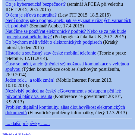
Co je kybernetická bezpečnost?
(seminář AFCEA při veletrhu
IDET 2015, 20.5.2015)
O čem je síťová neutralita?
(Law FIT 2015, 18.5.2015)
Není podpis jako podpis, aneb: jak se vyznat v různých variantách
el. podpisů?
(Seminář Adobe, 17.4.2015)
Naučíme se používat elektronický podpis? Nebo se za nás bude
podepisovat někdo jiný?
(Pedagogická fakulta UK, 20.2. 2015)
Co bychom měli vědět o elektronických podpisech
(Krátký
tutoriál, leden 2015)
Historie a současný stav české mobilní telefonie
(Teorie a praxe
telefonie, 12.11.2014).
Časy se mění, aneb: (měnící se) možnosti komunikace s veřejnou
správou
(Týden komunikace osob se sluchovým postižením,
26.9.2014)
Jeden rok ... a tolik změn!
(Mobile Internet Forum 2013,
10.10.2013).
Nezávislý pohled na český eGovernment s odstupem pěti let:
původní plány vs. realita
(Konference "e-government 20:10",
3.9.2013)
Problém digitální kontinuity, alias dlouhověkost elektronických
dokumentů
(Filosofické problémy informatiky, úterý 12.3.2013)
.... další příspěvky .......