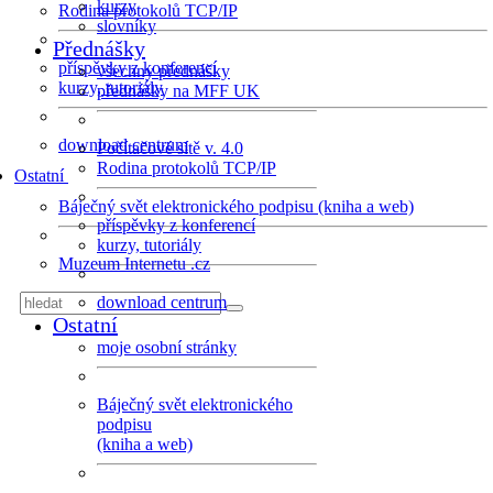
kurzy
Rodina protokolů TCP/IP
slovníky
Přednášky
příspěvky z konferencí
všechny přednášky
kurzy, tutoriály
přednášky na MFF UK
download centrum
Počítačové sítě v. 4.0
Rodina protokolů TCP/IP
Ostatní
Báječný svět elektronického podpisu (kniha a web)
příspěvky z konferencí
kurzy, tutoriály
Muzeum Internetu .cz
download centrum
Ostatní
moje osobní stránky
Báječný svět elektronického
podpisu
(kniha a web)