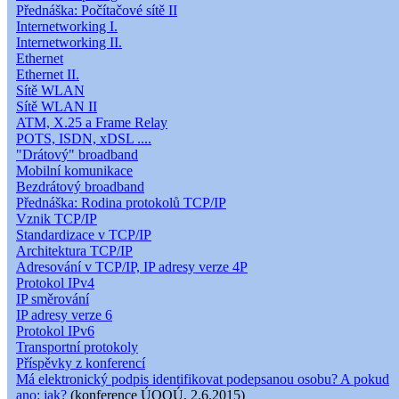
Přednáška: Počítačové sítě II
Internetworking I.
Internetworking II.
Ethernet
Ethernet II.
Sítě WLAN
Sítě WLAN II
ATM, X.25 a Frame Relay
POTS, ISDN, xDSL ....
"Drátový" broadband
Mobilní komunikace
Bezdrátový broadband
Přednáška: Rodina protokolů TCP/IP
Vznik TCP/IP
Standardizace v TCP/IP
Architektura TCP/IP
Adresování v TCP/IP, IP adresy verze 4P
Protokol IPv4
IP směrování
IP adresy verze 6
Protokol IPv6
Transportní protokoly
Příspěvky z konferencí
Má elektronický podpis identifikovat podepsanou osobu? A pokud
ano: jak?
(konference ÚOOÚ, 2.6.2015)