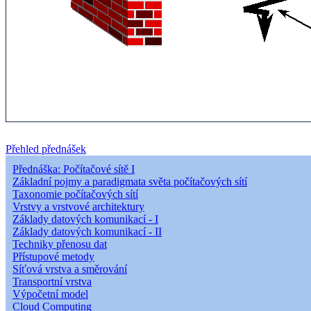
Přehled přednášek
Přednáška: Počítačové sítě I
Základní pojmy a paradigmata světa počítačových sítí
Taxonomie počítačových sítí
Vrstvy a vrstvové architektury
Základy datových komunikací - I
Základy datových komunikací - II
Techniky přenosu dat
Přístupové metody
Síťová vrstva a směrování
Transportní vrstva
Výpočetní model
Cloud Computing