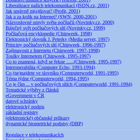
Liberalizace našich telekomunikací (ISDN.cz, 2001)
Jak správně m(a)ilovat? (Profit, 2001)
Jak a za kolik na Internet? (SWN, 2000-2001)
Názvoslovné omyly světa počítačů (Novinky.cz, 2000)
Báječný svět počítačových sítí (Novinky.cz, 1999)
Počítačová encyklopedie (Chipweek, 1998)
Elektronický slovník J. Peterky (Media server, 1997)
Principy počítačových sítí (Chipweek, 1996-1997)
Zajímavosti z Internetu (Chipweek, 1997-1998)
Toulky Internetem (Chipweek, 1995-1997)
Co to znamená, když se řekne ......(Chipweek, 1995-1997)
Interoperabilita (Computer Echo, 1993-1994)
Co (ne)najdete ve slovníku (Computerworld, 1991-1995)
Téma týdne (Computerworld, 1994-1995)
Co je čím ... v počítačových sítích (Computerworld, 1991-1994)
Tematické výběry z článků
eGovernment v ČR
datové schránky
elektronický podpis
základní registry
(elektronické) občanské průkazy
dynamické biometrické podpisy (DBP)
Regulace v telekomunikacích