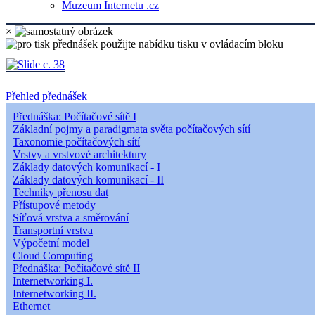
Muzeum Internetu .cz
×
Přehled přednášek
Přednáška: Počítačové sítě I
Základní pojmy a paradigmata světa počítačových sítí
Taxonomie počítačových sítí
Vrstvy a vrstvové architektury
Základy datových komunikací - I
Základy datových komunikací - II
Techniky přenosu dat
Přístupové metody
Síťová vrstva a směrování
Transportní vrstva
Výpočetní model
Cloud Computing
Přednáška: Počítačové sítě II
Internetworking I.
Internetworking II.
Ethernet