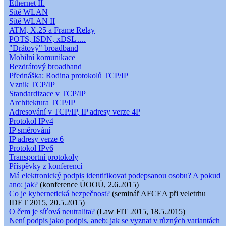
Ethernet II.
Sítě WLAN
Sítě WLAN II
ATM, X.25 a Frame Relay
POTS, ISDN, xDSL ....
"Drátový" broadband
Mobilní komunikace
Bezdrátový broadband
Přednáška: Rodina protokolů TCP/IP
Vznik TCP/IP
Standardizace v TCP/IP
Architektura TCP/IP
Adresování v TCP/IP, IP adresy verze 4P
Protokol IPv4
IP směrování
IP adresy verze 6
Protokol IPv6
Transportní protokoly
Příspěvky z konferencí
Má elektronický podpis identifikovat podepsanou osobu? A pokud
ano: jak?
(konference ÚOOÚ, 2.6.2015)
Co je kybernetická bezpečnost?
(seminář AFCEA při veletrhu
IDET 2015, 20.5.2015)
O čem je síťová neutralita?
(Law FIT 2015, 18.5.2015)
Není podpis jako podpis, aneb: jak se vyznat v různých variantách