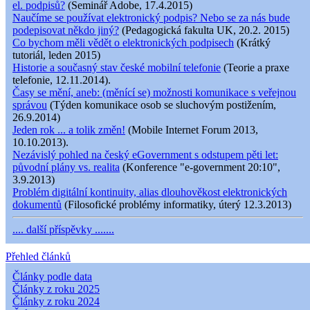
el. podpisů?
(Seminář Adobe, 17.4.2015)
Naučíme se používat elektronický podpis? Nebo se za nás bude
podepisovat někdo jiný?
(Pedagogická fakulta UK, 20.2. 2015)
Co bychom měli vědět o elektronických podpisech
(Krátký
tutoriál, leden 2015)
Historie a současný stav české mobilní telefonie
(Teorie a praxe
telefonie, 12.11.2014).
Časy se mění, aneb: (měnící se) možnosti komunikace s veřejnou
správou
(Týden komunikace osob se sluchovým postižením,
26.9.2014)
Jeden rok ... a tolik změn!
(Mobile Internet Forum 2013,
10.10.2013).
Nezávislý pohled na český eGovernment s odstupem pěti let:
původní plány vs. realita
(Konference "e-government 20:10",
3.9.2013)
Problém digitální kontinuity, alias dlouhověkost elektronických
dokumentů
(Filosofické problémy informatiky, úterý 12.3.2013)
.... další příspěvky .......
Přehled článků
Články podle data
Články z roku 2025
Články z roku 2024