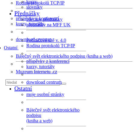
kurzy
Rodina protokolů TCP/IP
slovníky
Přednášky
příspěvky z konferencí
všechny přednášky
kurzy, tutoriály
přednášky na MFF UK
download centrum
Počítačové sítě v. 4.0
Rodina protokolů TCP/IP
Ostatní
Báječný svět elektronického podpisu (kniha a web)
příspěvky z konferencí
kurzy, tutoriály
Muzeum Internetu .cz
download centrum
Ostatní
moje osobní stránky
Báječný svět elektronického
podpisu
(kniha a web)