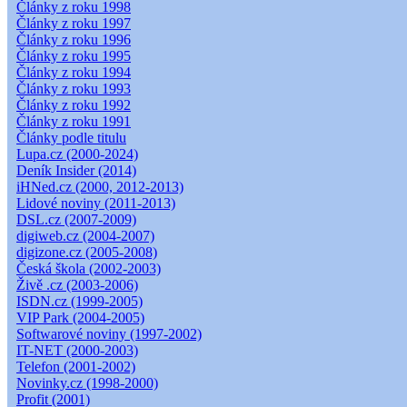
Články z roku 1998
Články z roku 1997
Články z roku 1996
Články z roku 1995
Články z roku 1994
Články z roku 1993
Články z roku 1992
Články z roku 1991
Články podle titulu
Lupa.cz (2000-2024)
Deník Insider (2014)
iHNed.cz (2000, 2012-2013)
Lidové noviny (2011-2013)
DSL.cz (2007-2009)
digiweb.cz (2004-2007)
digizone.cz (2005-2008)
Česká škola (2002-2003)
Živě .cz (2003-2006)
ISDN.cz (1999-2005)
VIP Park (2004-2005)
Softwarové noviny (1997-2002)
IT-NET (2000-2003)
Telefon (2001-2002)
Novinky.cz (1998-2000)
Profit (2001)