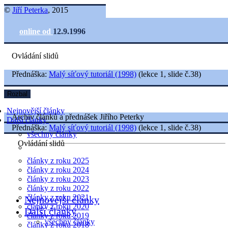
©
Jiří Peterka
, 2015
online od
12.9.1996
Ovládání slidů
Přednáška:
Malý síťový tutoriál (1998)
(lekce 1, slide č.38)
Rozbal
Nejnovější články
Archiv článků a přednášek Jiřího Peterky
Další články
Přednáška:
Malý síťový tutoriál (1998)
(lekce 1, slide č.38)
všechny články
Ovládání slidů
články z roku 2025
články z roku 2024
články z roku 2023
články z roku 2022
články z roku 2021
Nejnovější články
články z roku 2020
Další články
články z roku 2019
všechny články
články z roku 2018