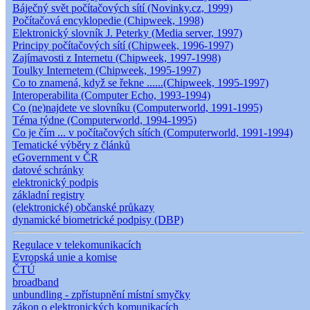
Báječný svět počítačových sítí (Novinky.cz, 1999)
Počítačová encyklopedie (Chipweek, 1998)
Elektronický slovník J. Peterky (Media server, 1997)
Principy počítačových sítí (Chipweek, 1996-1997)
Zajímavosti z Internetu (Chipweek, 1997-1998)
Toulky Internetem (Chipweek, 1995-1997)
Co to znamená, když se řekne ......(Chipweek, 1995-1997)
Interoperabilita (Computer Echo, 1993-1994)
Co (ne)najdete ve slovníku (Computerworld, 1991-1995)
Téma týdne (Computerworld, 1994-1995)
Co je čím ... v počítačových sítích (Computerworld, 1991-1994)
Tematické výběry z článků
eGovernment v ČR
datové schránky
elektronický podpis
základní registry
(elektronické) občanské průkazy
dynamické biometrické podpisy (DBP)
Regulace v telekomunikacích
Evropská unie a komise
ČTÚ
broadband
unbundling - zpřístupnění místní smyčky
zákon o elektronických komunikacích