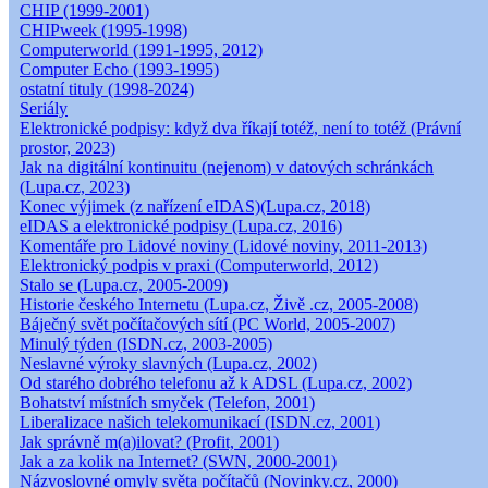
CHIP (1999-2001)
CHIPweek (1995-1998)
Computerworld (1991-1995, 2012)
Computer Echo (1993-1995)
ostatní tituly (1998-2024)
Seriály
Elektronické podpisy: když dva říkají totéž, není to totéž (Právní
prostor, 2023)
Jak na digitální kontinuitu (nejenom) v datových schránkách
(Lupa.cz, 2023)
Konec výjimek (z nařízení eIDAS)(Lupa.cz, 2018)
eIDAS a elektronické podpisy (Lupa.cz, 2016)
Komentáře pro Lidové noviny (Lidové noviny, 2011-2013)
Elektronický podpis v praxi (Computerworld, 2012)
Stalo se (Lupa.cz, 2005-2009)
Historie českého Internetu (Lupa.cz, Živě .cz, 2005-2008)
Báječný svět počítačových sítí (PC World, 2005-2007)
Minulý týden (ISDN.cz, 2003-2005)
Neslavné výroky slavných (Lupa.cz, 2002)
Od starého dobrého telefonu až k ADSL (Lupa.cz, 2002)
Bohatství místních smyček (Telefon, 2001)
Liberalizace našich telekomunikací (ISDN.cz, 2001)
Jak správně m(a)ilovat? (Profit, 2001)
Jak a za kolik na Internet? (SWN, 2000-2001)
Názvoslovné omyly světa počítačů (Novinky.cz, 2000)