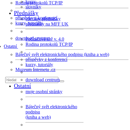
kurzy
Rodina protokolů TCP/IP
slovníky
Přednášky
příspěvky z konferencí
všechny přednášky
kurzy, tutoriály
přednášky na MFF UK
download centrum
Počítačové sítě v. 4.0
Rodina protokolů TCP/IP
Ostatní
Báječný svět elektronického podpisu (kniha a web)
příspěvky z konferencí
kurzy, tutoriály
Muzeum Internetu .cz
download centrum
Ostatní
moje osobní stránky
Báječný svět elektronického
podpisu
(kniha a web)