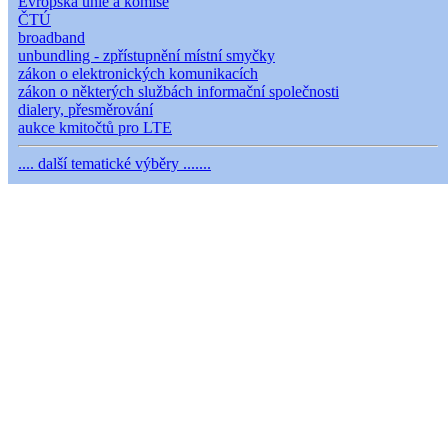
Evropská unie a komise
ČTÚ
broadband
unbundling - zpřístupnění místní smyčky
zákon o elektronických komunikacích
zákon o některých službách informační společnosti
dialery, přesměrování
aukce kmitočtů pro LTE
.... další tematické výběry .......