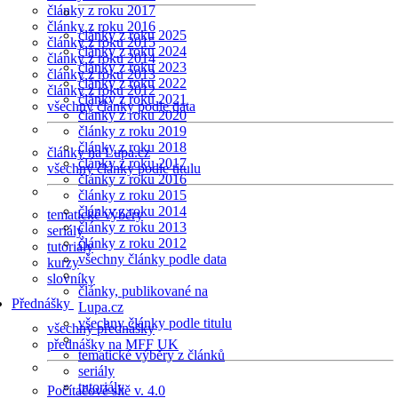
články z roku 2017
články z roku 2016
články z roku 2025
články z roku 2015
články z roku 2024
články z roku 2014
články z roku 2023
články z roku 2013
články z roku 2022
články z roku 2012
články z roku 2021
všechny články podle data
články z roku 2020
články z roku 2019
články z roku 2018
články na Lupa.cz
články z roku 2017
všechny články podle titulu
články z roku 2016
články z roku 2015
články z roku 2014
tematické výběry
články z roku 2013
seriály
články z roku 2012
tutoriály
všechny články podle data
kurzy
slovníky
články, publikované na
Přednášky
Lupa.cz
všechny články podle titulu
všechny přednášky
přednášky na MFF UK
tematické výběry z článků
seriály
tutoriály
Počítačové sítě v. 4.0