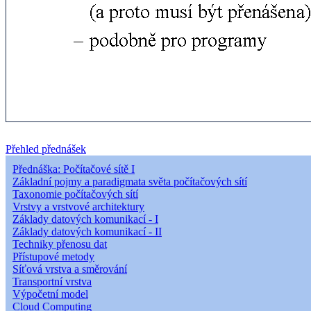
Přehled přednášek
Přednáška: Počítačové sítě I
Základní pojmy a paradigmata světa počítačových sítí
Taxonomie počítačových sítí
Vrstvy a vrstvové architektury
Základy datových komunikací - I
Základy datových komunikací - II
Techniky přenosu dat
Přístupové metody
Síťová vrstva a směrování
Transportní vrstva
Výpočetní model
Cloud Computing