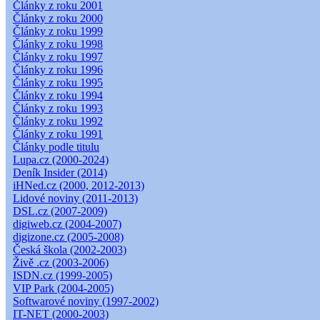
Články z roku 2001
Články z roku 2000
Články z roku 1999
Články z roku 1998
Články z roku 1997
Články z roku 1996
Články z roku 1995
Články z roku 1994
Články z roku 1993
Články z roku 1992
Články z roku 1991
Články podle titulu
Lupa.cz (2000-2024)
Deník Insider (2014)
iHNed.cz (2000, 2012-2013)
Lidové noviny (2011-2013)
DSL.cz (2007-2009)
digiweb.cz (2004-2007)
digizone.cz (2005-2008)
Česká škola (2002-2003)
Živě .cz (2003-2006)
ISDN.cz (1999-2005)
VIP Park (2004-2005)
Softwarové noviny (1997-2002)
IT-NET (2000-2003)