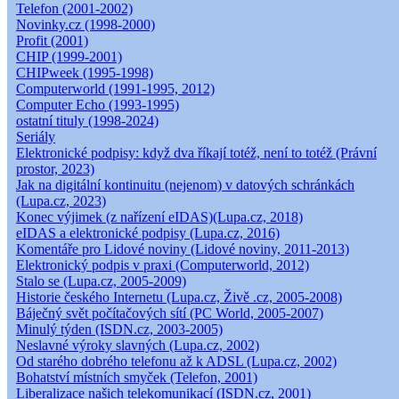
Telefon (2001-2002)
Novinky.cz (1998-2000)
Profit (2001)
CHIP (1999-2001)
CHIPweek (1995-1998)
Computerworld (1991-1995, 2012)
Computer Echo (1993-1995)
ostatní tituly (1998-2024)
Seriály
Elektronické podpisy: když dva říkají totéž, není to totéž (Právní
prostor, 2023)
Jak na digitální kontinuitu (nejenom) v datových schránkách
(Lupa.cz, 2023)
Konec výjimek (z nařízení eIDAS)(Lupa.cz, 2018)
eIDAS a elektronické podpisy (Lupa.cz, 2016)
Komentáře pro Lidové noviny (Lidové noviny, 2011-2013)
Elektronický podpis v praxi (Computerworld, 2012)
Stalo se (Lupa.cz, 2005-2009)
Historie českého Internetu (Lupa.cz, Živě .cz, 2005-2008)
Báječný svět počítačových sítí (PC World, 2005-2007)
Minulý týden (ISDN.cz, 2003-2005)
Neslavné výroky slavných (Lupa.cz, 2002)
Od starého dobrého telefonu až k ADSL (Lupa.cz, 2002)
Bohatství místních smyček (Telefon, 2001)
Liberalizace našich telekomunikací (ISDN.cz, 2001)