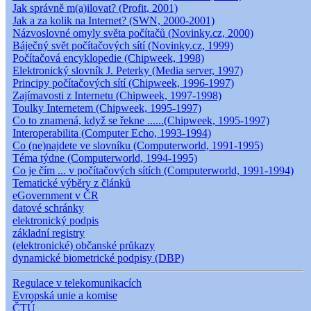
Jak správně m(a)ilovat? (Profit, 2001)
Jak a za kolik na Internet? (SWN, 2000-2001)
Názvoslovné omyly světa počítačů (Novinky.cz, 2000)
Báječný svět počítačových sítí (Novinky.cz, 1999)
Počítačová encyklopedie (Chipweek, 1998)
Elektronický slovník J. Peterky (Media server, 1997)
Principy počítačových sítí (Chipweek, 1996-1997)
Zajímavosti z Internetu (Chipweek, 1997-1998)
Toulky Internetem (Chipweek, 1995-1997)
Co to znamená, když se řekne ......(Chipweek, 1995-1997)
Interoperabilita (Computer Echo, 1993-1994)
Co (ne)najdete ve slovníku (Computerworld, 1991-1995)
Téma týdne (Computerworld, 1994-1995)
Co je čím ... v počítačových sítích (Computerworld, 1991-1994)
Tematické výběry z článků
eGovernment v ČR
datové schránky
elektronický podpis
základní registry
(elektronické) občanské průkazy
dynamické biometrické podpisy (DBP)
Regulace v telekomunikacích
Evropská unie a komise
ČTÚ