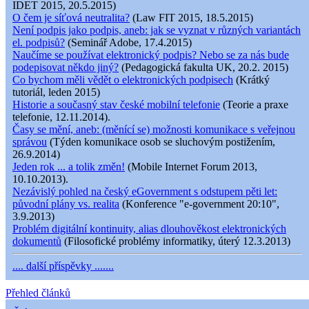
IDET 2015, 20.5.2015)
O čem je síťová neutralita?
(Law FIT 2015, 18.5.2015)
Není podpis jako podpis, aneb: jak se vyznat v různých variantách
el. podpisů?
(Seminář Adobe, 17.4.2015)
Naučíme se používat elektronický podpis? Nebo se za nás bude
podepisovat někdo jiný?
(Pedagogická fakulta UK, 20.2. 2015)
Co bychom měli vědět o elektronických podpisech
(Krátký
tutoriál, leden 2015)
Historie a současný stav české mobilní telefonie
(Teorie a praxe
telefonie, 12.11.2014).
Časy se mění, aneb: (měnící se) možnosti komunikace s veřejnou
správou
(Týden komunikace osob se sluchovým postižením,
26.9.2014)
Jeden rok ... a tolik změn!
(Mobile Internet Forum 2013,
10.10.2013).
Nezávislý pohled na český eGovernment s odstupem pěti let:
původní plány vs. realita
(Konference "e-government 20:10",
3.9.2013)
Problém digitální kontinuity, alias dlouhověkost elektronických
dokumentů
(Filosofické problémy informatiky, úterý 12.3.2013)
.... další příspěvky .......
Přehled článků