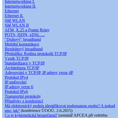
Internetworking I.
Internetworking II.
Ethernet
Ethernet II.
Sítě WLAN
Sítě WLAN II
ATM, X.25 a Frame Relay
POTS, ISDN, xDSL ....
"Drátový" broadband
Mobilní komunikace
Bezdrátový broadband
Přednáška: Rodina protokolů TCP/IP
Vznik TCP/IP
Standardizace v TCP/IP
Architektura TCP/IP
Adresování v TCP/IP, IP adresy verze 4P
Protokol IPv4
IP směrování
IP adresy verze 6
Protokol IPv6
Transportní protokoly
Příspěvky z konferencí
Má elektronický podpis identifikovat podepsanou osobu? A pokud
ano: jak?
(konference ÚOOÚ, 2.6.2015)
Co je kybernetická bezpečnost?
(seminář AFCEA při veletrhu