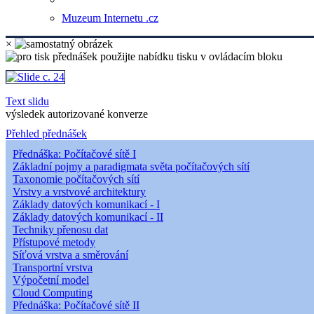
Muzeum Internetu .cz
×
Text slidu
výsledek autorizované konverze
Přehled přednášek
Přednáška: Počítačové sítě I
Základní pojmy a paradigmata světa počítačových sítí
Taxonomie počítačových sítí
Vrstvy a vrstvové architektury
Základy datových komunikací - I
Základy datových komunikací - II
Techniky přenosu dat
Přístupové metody
Síťová vrstva a směrování
Transportní vrstva
Výpočetní model
Cloud Computing
Přednáška: Počítačové sítě II