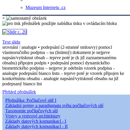
Muzeum Internetu .cz
×
Text slidu
srovnání / analogie • podepsání (2-stranné smlouvy) pomocí
vlastnoručního podpisu ‒ na (listinný) dokument je nejprve
napsán/vytisknut obsah ‒ teprve poté je (k již zaznamenanému
obsahu) připojen podpis • podepsání pomocí dynamického
biometrického podpisu ‒ nejprve je odebrán vzorek podpisu -
analogie podepsání bianco listu ‒ teprve poté je vzorek připojen ke
konkrétnímu obsahu - analogie napsání/vytisknutí obsahu na již
podepsaný bianco list
Přehled přednášek
Přednáška: Počítačové sítě I
Základní pojmy a paradigmata světa počítačových sítí
Taxonomie počítačových sítí
Vrstvy a vrstvové architektury
Základy datových komunikací - I
Základy datových komunikací - II