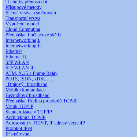
Techniky přenosu dat
Přístupové metody
Síťová vrstva a směrování
Transportní vrstva
Výpočetní model
Cloud Computing
Přednáška: Počítačové sítě II
Internetworking I.
Internetworking II.
Ethernet
Ethernet II.
Sítě WLAN
Sítě WLAN II
ATM, X.25 a Frame Relay
POTS, ISDN, xDSL ....
"Drátový" broadband
Mobilní komunikace
Bezdrátový broadband
Přednáška: Rodina protokolů TCP/IP
Vznik TCP/IP
Standardizace v TCP/IP
Architektura TCP/IP
Adresování v TCP/IP, IP adresy verze 4P
Protokol IPv4
IP směrování