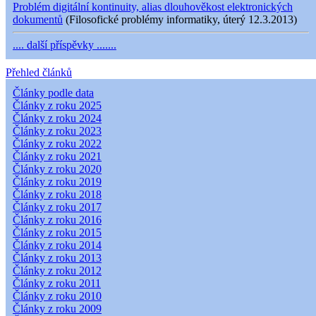
Problém digitální kontinuity, alias dlouhověkost elektronických
dokumentů
(Filosofické problémy informatiky, úterý 12.3.2013)
.... další příspěvky .......
Přehled článků
Články podle data
Články z roku 2025
Články z roku 2024
Články z roku 2023
Články z roku 2022
Články z roku 2021
Články z roku 2020
Články z roku 2019
Články z roku 2018
Články z roku 2017
Články z roku 2016
Články z roku 2015
Články z roku 2014
Články z roku 2013
Články z roku 2012
Články z roku 2011
Články z roku 2010
Články z roku 2009