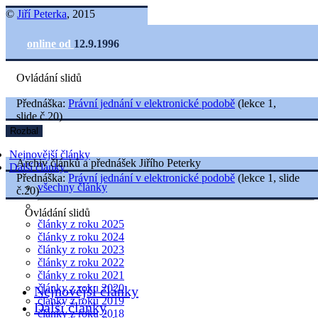
©
Jiří Peterka
, 2015
online od
12.9.1996
Ovládání slidů
Přednáška:
Právní jednání v elektronické podobě
(lekce 1,
slide č.20)
Rozbal
Nejnovější články
Archiv článků a přednášek Jiřího Peterky
Další články
Přednáška:
Právní jednání v elektronické podobě
(lekce 1, slide
všechny články
č.20)
Ovládání slidů
články z roku 2025
články z roku 2024
články z roku 2023
články z roku 2022
články z roku 2021
články z roku 2020
Nejnovější články
články z roku 2019
Další články
články z roku 2018