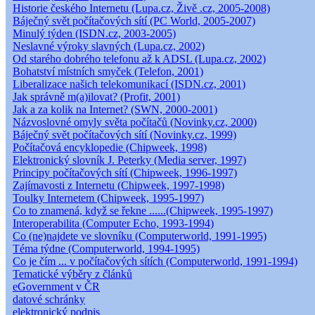
Historie českého Internetu (Lupa.cz, Živě .cz, 2005-2008)
Báječný svět počítačových sítí (PC World, 2005-2007)
Minulý týden (ISDN.cz, 2003-2005)
Neslavné výroky slavných (Lupa.cz, 2002)
Od starého dobrého telefonu až k ADSL (Lupa.cz, 2002)
Bohatství místních smyček (Telefon, 2001)
Liberalizace našich telekomunikací (ISDN.cz, 2001)
Jak správně m(a)ilovat? (Profit, 2001)
Jak a za kolik na Internet? (SWN, 2000-2001)
Názvoslovné omyly světa počítačů (Novinky.cz, 2000)
Báječný svět počítačových sítí (Novinky.cz, 1999)
Počítačová encyklopedie (Chipweek, 1998)
Elektronický slovník J. Peterky (Media server, 1997)
Principy počítačových sítí (Chipweek, 1996-1997)
Zajímavosti z Internetu (Chipweek, 1997-1998)
Toulky Internetem (Chipweek, 1995-1997)
Co to znamená, když se řekne ......(Chipweek, 1995-1997)
Interoperabilita (Computer Echo, 1993-1994)
Co (ne)najdete ve slovníku (Computerworld, 1991-1995)
Téma týdne (Computerworld, 1994-1995)
Co je čím ... v počítačových sítích (Computerworld, 1991-1994)
Tematické výběry z článků
eGovernment v ČR
datové schránky
elektronický podpis