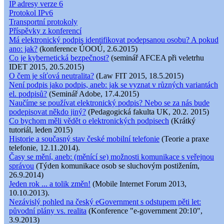
IP adresy verze 6
Protokol IPv6
Transportní protokoly
Příspěvky z konferencí
Má elektronický podpis identifikovat podepsanou osobu? A pokud
ano: jak?
(konference ÚOOÚ, 2.6.2015)
Co je kybernetická bezpečnost?
(seminář AFCEA při veletrhu
IDET 2015, 20.5.2015)
O čem je síťová neutralita?
(Law FIT 2015, 18.5.2015)
Není podpis jako podpis, aneb: jak se vyznat v různých variantách
el. podpisů?
(Seminář Adobe, 17.4.2015)
Naučíme se používat elektronický podpis? Nebo se za nás bude
podepisovat někdo jiný?
(Pedagogická fakulta UK, 20.2. 2015)
Co bychom měli vědět o elektronických podpisech
(Krátký
tutoriál, leden 2015)
Historie a současný stav české mobilní telefonie
(Teorie a praxe
telefonie, 12.11.2014).
Časy se mění, aneb: (měnící se) možnosti komunikace s veřejnou
správou
(Týden komunikace osob se sluchovým postižením,
26.9.2014)
Jeden rok ... a tolik změn!
(Mobile Internet Forum 2013,
10.10.2013).
Nezávislý pohled na český eGovernment s odstupem pěti let:
původní plány vs. realita
(Konference "e-government 20:10",
3.9.2013)