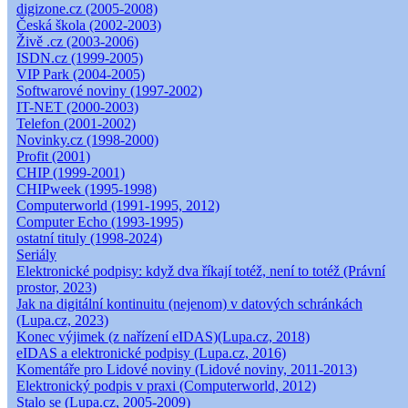
digizone.cz (2005-2008)
Česká škola (2002-2003)
Živě .cz (2003-2006)
ISDN.cz (1999-2005)
VIP Park (2004-2005)
Softwarové noviny (1997-2002)
IT-NET (2000-2003)
Telefon (2001-2002)
Novinky.cz (1998-2000)
Profit (2001)
CHIP (1999-2001)
CHIPweek (1995-1998)
Computerworld (1991-1995, 2012)
Computer Echo (1993-1995)
ostatní tituly (1998-2024)
Seriály
Elektronické podpisy: když dva říkají totéž, není to totéž (Právní
prostor, 2023)
Jak na digitální kontinuitu (nejenom) v datových schránkách
(Lupa.cz, 2023)
Konec výjimek (z nařízení eIDAS)(Lupa.cz, 2018)
eIDAS a elektronické podpisy (Lupa.cz, 2016)
Komentáře pro Lidové noviny (Lidové noviny, 2011-2013)
Elektronický podpis v praxi (Computerworld, 2012)
Stalo se (Lupa.cz, 2005-2009)