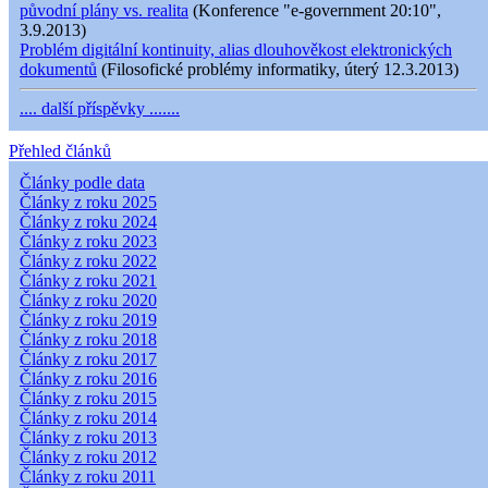
původní plány vs. realita
(Konference "e-government 20:10",
3.9.2013)
Problém digitální kontinuity, alias dlouhověkost elektronických
dokumentů
(Filosofické problémy informatiky, úterý 12.3.2013)
.... další příspěvky .......
Přehled článků
Články podle data
Články z roku 2025
Články z roku 2024
Články z roku 2023
Články z roku 2022
Články z roku 2021
Články z roku 2020
Články z roku 2019
Články z roku 2018
Články z roku 2017
Články z roku 2016
Články z roku 2015
Články z roku 2014
Články z roku 2013
Články z roku 2012
Články z roku 2011