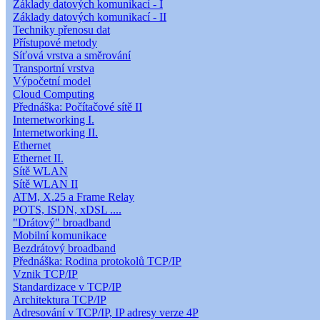
Základy datových komunikací - I
Základy datových komunikací - II
Techniky přenosu dat
Přístupové metody
Síťová vrstva a směrování
Transportní vrstva
Výpočetní model
Cloud Computing
Přednáška: Počítačové sítě II
Internetworking I.
Internetworking II.
Ethernet
Ethernet II.
Sítě WLAN
Sítě WLAN II
ATM, X.25 a Frame Relay
POTS, ISDN, xDSL ....
"Drátový" broadband
Mobilní komunikace
Bezdrátový broadband
Přednáška: Rodina protokolů TCP/IP
Vznik TCP/IP
Standardizace v TCP/IP
Architektura TCP/IP
Adresování v TCP/IP, IP adresy verze 4P