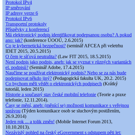
Protokol IPv4
IP směrování
IP adresy verze 6
Protokol IPv6
Transportní protokoly
Příspěvky z konferencí
Má elektronický podpis identifikovat podepsanou osobu? A pokud
ano: jak?
(konference ÚOOÚ, 2.6.2015)
Co je kybernetická bezpečnost?
(seminář AFCEA při veletrhu
IDET 2015, 20.5.2015)
O čem je síťová neutralita?
(Law FIT 2015, 18.5.2015)
Není podpis jako podpis, aneb: jak se vyznat v různých variantách
el. podpisů?
(Seminář Adobe, 17.4.2015)
Naučíme se používat elektronický podpis? Nebo se za nás bude
podepisovat někdo jiný?
(Pedagogická fakulta UK, 20.2. 2015)
Co bychom měli vědět o elektronických podpisech
(Krátký
tutoriál, leden 2015)
Historie a současný stav české mobilní telefonie
(Teorie a praxe
telefonie, 12.11.2014).
Časy se mění, aneb: (měnící se) možnosti komunikace s veřejnou
správou
(Týden komunikace osob se sluchovým postižením,
26.9.2014)
Jeden rok ... a tolik změn!
(Mobile Internet Forum 2013,
10.10.2013).
Nezávislý pohled na český eGovernment s odstupem pěti let: