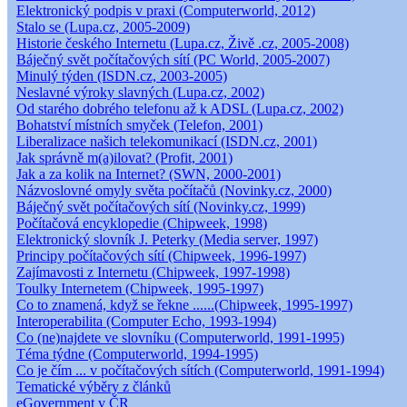
Elektronický podpis v praxi (Computerworld, 2012)
Stalo se (Lupa.cz, 2005-2009)
Historie českého Internetu (Lupa.cz, Živě .cz, 2005-2008)
Báječný svět počítačových sítí (PC World, 2005-2007)
Minulý týden (ISDN.cz, 2003-2005)
Neslavné výroky slavných (Lupa.cz, 2002)
Od starého dobrého telefonu až k ADSL (Lupa.cz, 2002)
Bohatství místních smyček (Telefon, 2001)
Liberalizace našich telekomunikací (ISDN.cz, 2001)
Jak správně m(a)ilovat? (Profit, 2001)
Jak a za kolik na Internet? (SWN, 2000-2001)
Názvoslovné omyly světa počítačů (Novinky.cz, 2000)
Báječný svět počítačových sítí (Novinky.cz, 1999)
Počítačová encyklopedie (Chipweek, 1998)
Elektronický slovník J. Peterky (Media server, 1997)
Principy počítačových sítí (Chipweek, 1996-1997)
Zajímavosti z Internetu (Chipweek, 1997-1998)
Toulky Internetem (Chipweek, 1995-1997)
Co to znamená, když se řekne ......(Chipweek, 1995-1997)
Interoperabilita (Computer Echo, 1993-1994)
Co (ne)najdete ve slovníku (Computerworld, 1991-1995)
Téma týdne (Computerworld, 1994-1995)
Co je čím ... v počítačových sítích (Computerworld, 1991-1994)
Tematické výběry z článků
eGovernment v ČR