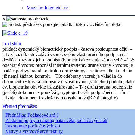
Muzeum Internetu .cz
×
Text slidu
příklad: dynamický biometrický podpis • časová posloupnost dějů: ‒
T1: zákazník odevzdává vzorek svého vlastnoručního podpisu na
destičce • vzorek jeho podpisu (biometrika) existuje sám o sobě ‒ T2:
odebraný vzorek prochází interními systémy druhé strany • vzorek je
nadále pod výhradní kontrolou druhé strany – zatímco klient nad ním
již nemá žádnou kontrolu ‒ T3: odebraný vzorek je vkládán do
dokumentu • křivka podpisu v nezašifrované (viditelné) podobě, další
ev. biometrika obvykle již zašifrovaná ‒ T4: druhá strana podepisuje
(pečetí) dokument • používá „kryptografický“ podpis/pečeť – tím
„fixuje“ dokument i s vloženým obsahem (zajištění integrity)
Přehled přednášek
Přednáška: Počítačové sítě I
Základní pojmy a paradigmata světa počítačových sítí
Taxonomie počítačových sítí
Vrstvy a vrstvové architektury