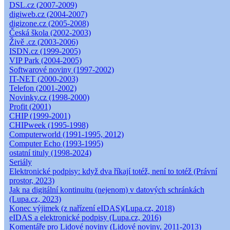
DSL.cz (2007-2009)
digiweb.cz (2004-2007)
digizone.cz (2005-2008)
Česká škola (2002-2003)
Živě .cz (2003-2006)
ISDN.cz (1999-2005)
VIP Park (2004-2005)
Softwarové noviny (1997-2002)
IT-NET (2000-2003)
Telefon (2001-2002)
Novinky.cz (1998-2000)
Profit (2001)
CHIP (1999-2001)
CHIPweek (1995-1998)
Computerworld (1991-1995, 2012)
Computer Echo (1993-1995)
ostatní tituly (1998-2024)
Seriály
Elektronické podpisy: když dva říkají totéž, není to totéž (Právní
prostor, 2023)
Jak na digitální kontinuitu (nejenom) v datových schránkách
(Lupa.cz, 2023)
Konec výjimek (z nařízení eIDAS)(Lupa.cz, 2018)
eIDAS a elektronické podpisy (Lupa.cz, 2016)
Komentáře pro Lidové noviny (Lidové noviny, 2011-2013)