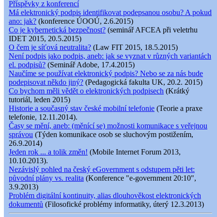
Příspěvky z konferencí
Má elektronický podpis identifikovat podepsanou osobu? A pokud
ano: jak?
(konference ÚOOÚ, 2.6.2015)
Co je kybernetická bezpečnost?
(seminář AFCEA při veletrhu
IDET 2015, 20.5.2015)
O čem je síťová neutralita?
(Law FIT 2015, 18.5.2015)
Není podpis jako podpis, aneb: jak se vyznat v různých variantách
el. podpisů?
(Seminář Adobe, 17.4.2015)
Naučíme se používat elektronický podpis? Nebo se za nás bude
podepisovat někdo jiný?
(Pedagogická fakulta UK, 20.2. 2015)
Co bychom měli vědět o elektronických podpisech
(Krátký
tutoriál, leden 2015)
Historie a současný stav české mobilní telefonie
(Teorie a praxe
telefonie, 12.11.2014).
Časy se mění, aneb: (měnící se) možnosti komunikace s veřejnou
správou
(Týden komunikace osob se sluchovým postižením,
26.9.2014)
Jeden rok ... a tolik změn!
(Mobile Internet Forum 2013,
10.10.2013).
Nezávislý pohled na český eGovernment s odstupem pěti let:
původní plány vs. realita
(Konference "e-government 20:10",
3.9.2013)
Problém digitální kontinuity, alias dlouhověkost elektronických
dokumentů
(Filosofické problémy informatiky, úterý 12.3.2013)