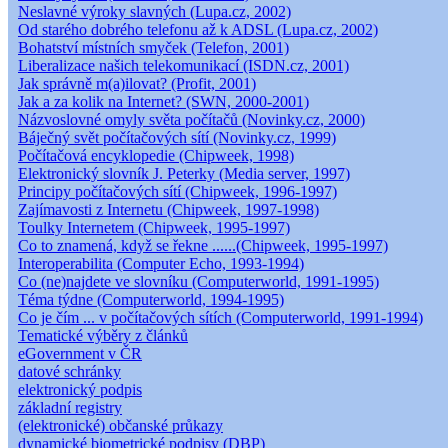
Neslavné výroky slavných (Lupa.cz, 2002)
Od starého dobrého telefonu až k ADSL (Lupa.cz, 2002)
Bohatství místních smyček (Telefon, 2001)
Liberalizace našich telekomunikací (ISDN.cz, 2001)
Jak správně m(a)ilovat? (Profit, 2001)
Jak a za kolik na Internet? (SWN, 2000-2001)
Názvoslovné omyly světa počítačů (Novinky.cz, 2000)
Báječný svět počítačových sítí (Novinky.cz, 1999)
Počítačová encyklopedie (Chipweek, 1998)
Elektronický slovník J. Peterky (Media server, 1997)
Principy počítačových sítí (Chipweek, 1996-1997)
Zajímavosti z Internetu (Chipweek, 1997-1998)
Toulky Internetem (Chipweek, 1995-1997)
Co to znamená, když se řekne ......(Chipweek, 1995-1997)
Interoperabilita (Computer Echo, 1993-1994)
Co (ne)najdete ve slovníku (Computerworld, 1991-1995)
Téma týdne (Computerworld, 1994-1995)
Co je čím ... v počítačových sítích (Computerworld, 1991-1994)
Tematické výběry z článků
eGovernment v ČR
datové schránky
elektronický podpis
základní registry
(elektronické) občanské průkazy
dynamické biometrické podpisy (DBP)