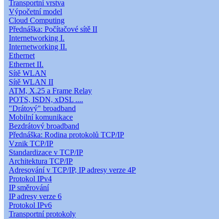
Transportní vrstva
Výpočetní model
Cloud Computing
Přednáška: Počítačové sítě II
Internetworking I.
Internetworking II.
Ethernet
Ethernet II.
Sítě WLAN
Sítě WLAN II
ATM, X.25 a Frame Relay
POTS, ISDN, xDSL ....
"Drátový" broadband
Mobilní komunikace
Bezdrátový broadband
Přednáška: Rodina protokolů TCP/IP
Vznik TCP/IP
Standardizace v TCP/IP
Architektura TCP/IP
Adresování v TCP/IP, IP adresy verze 4P
Protokol IPv4
IP směrování
IP adresy verze 6
Protokol IPv6
Transportní protokoly