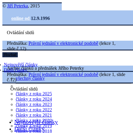
©
Jiří Peterka
, 2015
online od
12.9.1996
Ovládání slidů
Přednáška:
Právní jednání v elektronické podobě
(lekce 1,
slide č.12)
Rozbal
Nejnovější články
Archiv článků a přednášek Jiřího Peterky
Další články
Přednáška:
Právní jednání v elektronické podobě
(lekce 1, slide
všechny články
č.12)
Ovládání slidů
články z roku 2025
články z roku 2024
články z roku 2023
články z roku 2022
články z roku 2021
články z roku 2020
Nejnovější články
články z roku 2019
Další články
články z roku 2018