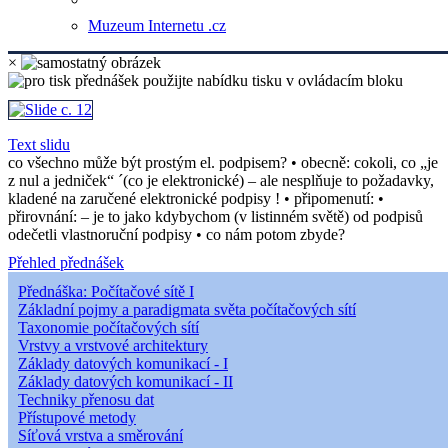
Muzeum Internetu .cz
×
Text slidu
co všechno může být prostým el. podpisem? • obecně: cokoli, co „je
z nul a jedniček“ ´(co je elektronické) ‒ ale nesplňuje to požadavky,
kladené na zaručené elektronické podpisy ! • připomenutí: •
přirovnání: ‒ je to jako kdybychom (v listinném světě) od podpisů
odečetli vlastnoruční podpisy • co nám potom zbyde?
Přehled přednášek
Přednáška: Počítačové sítě I
Základní pojmy a paradigmata světa počítačových sítí
Taxonomie počítačových sítí
Vrstvy a vrstvové architektury
Základy datových komunikací - I
Základy datových komunikací - II
Techniky přenosu dat
Přístupové metody
Síťová vrstva a směrování