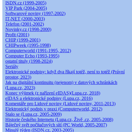
ISDN.cz (1999-2005)
VIP Park (2004-2005)
Softwarové noviny (1997-2002)
IT-NET (2000-2003)
Telefon (2001-2002)
Novinky.cz (1998-2000)
Profit (2001)
CHIP (1999-2001)
CHIPweek (1995-1998)
Computerworld (1991-1995, 2012)
Computer Echo (1993-1995)
ostatní tituly (1998-2024)
Seriály
Elektronické podpisy: když dva říkají totéž, není to totéž (Právní
prostor, 2023)
Jak na digitální kontinuitu (nejenom) v datových schránkách
(Lupa.cz, 2023)
Konec výjimek (z nařízení eIDAS)(Lupa.cz, 2018)
eIDAS a elektronické podpisy (Lupa.cz, 2016)
Komentáře pro Lidové noviny (Lidové noviny, 2011-2013)
Elektronický podpis v praxi (Computerworld, 2012)
Stalo se (Lupa.cz, 2005-2009)
Historie českého Internetu (Lupa.cz, Živě .cz, 2005-2008)
Báječný svět počítačových sítí (PC World, 2005-2007)
Minulý týden (ISDN.cz, 2003-2005)