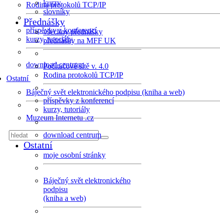
kurzy
Rodina protokolů TCP/IP
slovníky
Přednášky
příspěvky z konferencí
všechny přednášky
kurzy, tutoriály
přednášky na MFF UK
download centrum
Počítačové sítě v. 4.0
Rodina protokolů TCP/IP
Ostatní
Báječný svět elektronického podpisu (kniha a web)
příspěvky z konferencí
kurzy, tutoriály
Muzeum Internetu .cz
download centrum
Ostatní
moje osobní stránky
Báječný svět elektronického
podpisu
(kniha a web)