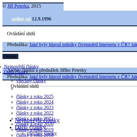
©
Jiří Peterka
, 2015
online od
12.9.1996
Ovládání slidů
Přednáška:
Jaké byly hlavní milníky čtvrtstoletí Internetu v ČR? J
Rozbal
Nejnovější články
Archiv článků a přednášek Jiřího Peterky
Další články
Přednáška:
Jaké byly hlavní milníky čtvrtstoletí Internetu v ČR? J
všechny články
Ovládání slidů
články z roku 2025
články z roku 2024
články z roku 2023
články z roku 2022
články z roku 2021
Nejnovější články
články z roku 2020
Další články
články z roku 2019
všechny články
články z roku 2018