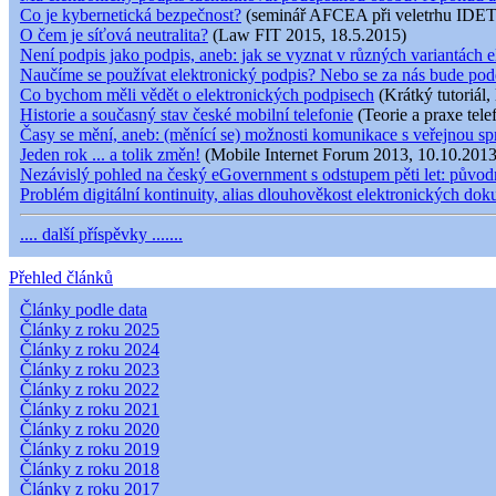
Co je kybernetická bezpečnost?
(seminář AFCEA při veletrhu IDET
O čem je síťová neutralita?
(Law FIT 2015, 18.5.2015)
Není podpis jako podpis, aneb: jak se vyznat v různých variantách e
Naučíme se používat elektronický podpis? Nebo se za nás bude pod
Co bychom měli vědět o elektronických podpisech
(Krátký tutoriál,
Historie a současný stav české mobilní telefonie
(Teorie a praxe tele
Časy se mění, aneb: (měnící se) možnosti komunikace s veřejnou s
Jeden rok ... a tolik změn!
(Mobile Internet Forum 2013, 10.10.2013
Nezávislý pohled na český eGovernment s odstupem pěti let: původní
Problém digitální kontinuity, alias dlouhověkost elektronických do
.... další příspěvky .......
Přehled článků
Články podle data
Články z roku 2025
Články z roku 2024
Články z roku 2023
Články z roku 2022
Články z roku 2021
Články z roku 2020
Články z roku 2019
Články z roku 2018
Články z roku 2017