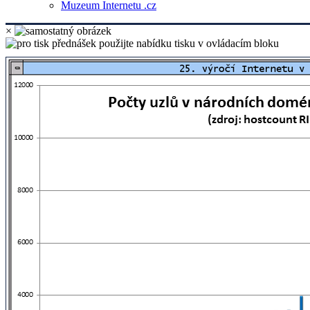
Muzeum Internetu .cz
×