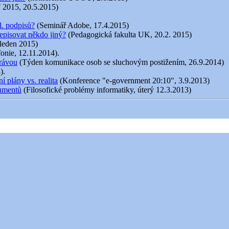
 2015, 20.5.2015)
l. podpisů?
(Seminář Adobe, 17.4.2015)
episovat někdo jiný?
(Pedagogická fakulta UK, 20.2. 2015)
 leden 2015)
fonie, 12.11.2014).
právou
(Týden komunikace osob se sluchovým postižením, 26.9.2014)
).
 plány vs. realita
(Konference "e-government 20:10", 3.9.2013)
kumentů
(Filosofické problémy informatiky, úterý 12.3.2013)