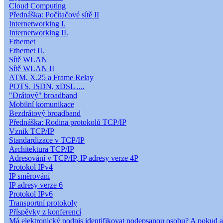
Cloud Computing
Přednáška: Počítačové sítě II
Internetworking I.
Internetworking II.
Ethernet
Ethernet II.
Sítě WLAN
Sítě WLAN II
ATM, X.25 a Frame Relay
POTS, ISDN, xDSL ....
"Drátový" broadband
Mobilní komunikace
Bezdrátový broadband
Přednáška: Rodina protokolů TCP/IP
Vznik TCP/IP
Standardizace v TCP/IP
Architektura TCP/IP
Adresování v TCP/IP, IP adresy verze 4P
Protokol IPv4
IP směrování
IP adresy verze 6
Protokol IPv6
Transportní protokoly
Příspěvky z konferencí
Má elektronický podpis identifikovat podepsanou osobu? A pokud a