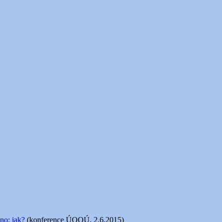
no: jak?
(konference ÚOOÚ, 2.6.2015)