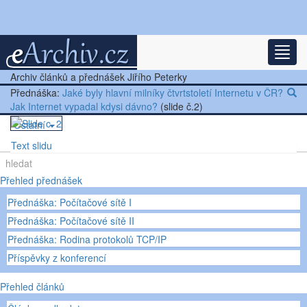
Nejnovější články
Rozba
Další články
Archiv článků a přednášek Jiřího Peterky
Přednáška:
Jaké byly hlavní milníky čtvrtstoletí Internetu v ČR?
Přednášky
Jak Internet vypadal kdysi dávno?
(slide č.2)
Ostatní
Text slidu
Přehled přednášek
Přednáška: Počítačové sítě I
Přednáška: Počítačové sítě II
Přednáška: Rodina protokolů TCP/IP
Příspěvky z konferencí
Přehled článků