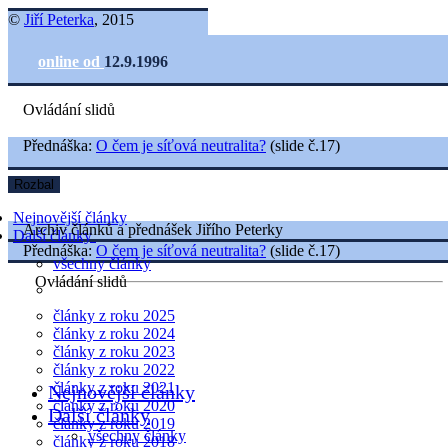
©
Jiří Peterka
, 2015
online od
12.9.1996
Ovládání slidů
Přednáška:
O čem je síťová neutralita?
(slide č.17)
Rozbal
Nejnovější články
Archiv článků a přednášek Jiřího Peterky
Další články
Přednáška:
O čem je síťová neutralita?
(slide č.17)
všechny články
Ovládání slidů
články z roku 2025
články z roku 2024
články z roku 2023
články z roku 2022
články z roku 2021
Nejnovější články
články z roku 2020
Další články
články z roku 2019
všechny články
články z roku 2018