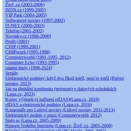
Živě .cz (2003-2006)
ISDN.cz (1999-2005)
VIP Park (2004-2005)
Softwarové noviny (1997-2002)
IT-NET (2000-2003)
Telefon (2001-2002)
Novinky.cz (1998-2000)
Profit (2001)
CHIP (1999-2001)
CHIPweek (1995-1998)
Computerworld (1991-1995, 2012)
Computer Echo (1993-1995)
ostatní tituly (1998-2024)
Seriály
Elektronické podpisy: když dva říkají totéž, není to totéž (Právní
prostor, 2023)
Jak na digitální kontinuitu (nejenom) v datových schránkách
(Lupa.cz, 2023)
Konec výjimek (z nařízení eIDAS)(Lupa.cz, 2018)
eIDAS a elektronické podpisy (Lupa.cz, 2016)
Komentáře pro Lidové noviny (Lidové noviny, 2011-2013)
Elektronický podpis v praxi (Computerworld, 2012)
Stalo se (Lupa.cz, 2005-2009)
Historie českého Internetu (Lupa.cz, Živě .cz, 2005-2008)
Báječný svět počítačových sítí (PC World, 2005-2007)