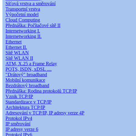
Síťová vrstva a směrování
Transportní vrstva
Výpočetní model
Cloud Computing
Přednáška: Počítačové sítě II
Internetworking I.
Internetworking II.
Ethernet
Ethernet II.
Sítě WLAN
Sítě WLAN II
ATM, X.25 a Frame Relay
POTS, ISDN, xDSL ....
"Drátový" broadband
Mobilní komunikace
Bezdrátový broadband
Přednáška: Rodina protokolů TCP/IP
Vznik TCP/IP
Standardizace v TCP/IP
Architektura TCP/IP
Adresování v TCP/IP, IP adresy verze 4P
Protokol IPv4
IP směrování
IP adresy verze 6
Protokol IPv6