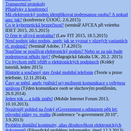
Transportní protokoly
Příspěvky z konferencí
Má elektronický podpis identifikovat podepsanou osobu? A pokud
ano: jak?
(konference ÚOOÚ, 2.6.2015)
Co je kybernetická bezpečnost?
(seminář AFCEA při veletrhu
IDET 2015, 20.5.2015)
O čem je síťová neutralita?
(Law FIT 2015, 18.5.2015)
Není podpis jako podpis, aneb: jak se vyznat v různých variantách
el. podpisů?
(Seminář Adobe, 17.4.2015)
Naučíme se používat elektronický podpis? Nebo se za nás bude
podepisovat někdo jiný?
(Pedagogická fakulta UK, 20.2. 2015)
Co bychom měli vědět o elektronických podpisech
(Krátký
tutoriál, leden 2015)
Historie a současný stav české mobilní telefonie
(Teorie a praxe
telefonie, 12.11.2014).
Časy se mění, aneb: (měnící se) možnosti komunikace s veřejnou
správou
(Týden komunikace osob se sluchovým postižením,
26.9.2014)
Jeden rok ... a tolik změn!
(Mobile Internet Forum 2013,
10.10.2013).
Nezávislý pohled na český eGovernment s odstupem pěti let:
původní plány vs. realita
(Konference "e-government 20:10",
3.9.2013)
Problém digitální kontinuity, alias dlouhověkost elektronických
dokumentů
(Filosofické problémy informatiky, úterý 12.3.2013)