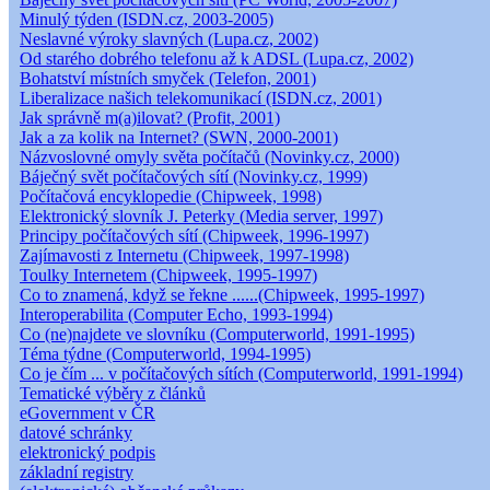
Minulý týden (ISDN.cz, 2003-2005)
Neslavné výroky slavných (Lupa.cz, 2002)
Od starého dobrého telefonu až k ADSL (Lupa.cz, 2002)
Bohatství místních smyček (Telefon, 2001)
Liberalizace našich telekomunikací (ISDN.cz, 2001)
Jak správně m(a)ilovat? (Profit, 2001)
Jak a za kolik na Internet? (SWN, 2000-2001)
Názvoslovné omyly světa počítačů (Novinky.cz, 2000)
Báječný svět počítačových sítí (Novinky.cz, 1999)
Počítačová encyklopedie (Chipweek, 1998)
Elektronický slovník J. Peterky (Media server, 1997)
Principy počítačových sítí (Chipweek, 1996-1997)
Zajímavosti z Internetu (Chipweek, 1997-1998)
Toulky Internetem (Chipweek, 1995-1997)
Co to znamená, když se řekne ......(Chipweek, 1995-1997)
Interoperabilita (Computer Echo, 1993-1994)
Co (ne)najdete ve slovníku (Computerworld, 1991-1995)
Téma týdne (Computerworld, 1994-1995)
Co je čím ... v počítačových sítích (Computerworld, 1991-1994)
Tematické výběry z článků
eGovernment v ČR
datové schránky
elektronický podpis
základní registry