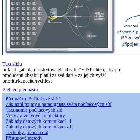
Text slidu
příklad: „ať platí poskytovatelé obsahu“ • ISP chtějí, aby jim
producenti obsahu platili za svá data • za jejich vyšší
prioritu/kapacitu/rychlost
Přehled přednášek
Přednáška: Počítačové sítě I
Základní pojmy a paradigmata světa počítačových sítí
Taxonomie počítačových sítí
Vrstvy a vrstvové architektury
Základy datových komunikací - I
Základy datových komunikací - II
Techniky přenosu dat
Přístupové metody