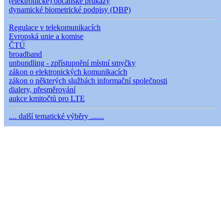
(elektronické) občanské průkazy
dynamické biometrické podpisy (DBP)
Regulace v telekomunikacích
Evropská unie a komise
ČTÚ
broadband
unbundling - zpřístupnění místní smyčky
zákon o elektronických komunikacích
zákon o některých službách informační společnosti
dialery, přesměrování
aukce kmitočtů pro LTE
.... další tematické výběry .......