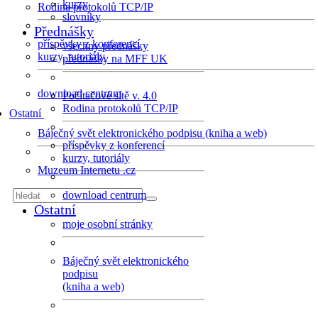
kurzy
Rodina protokolů TCP/IP
slovníky
Přednášky
příspěvky z konferencí
všechny přednášky
kurzy, tutoriály
přednášky na MFF UK
download centrum
Počítačové sítě v. 4.0
Rodina protokolů TCP/IP
Ostatní
Báječný svět elektronického podpisu (kniha a web)
příspěvky z konferencí
kurzy, tutoriály
Muzeum Internetu .cz
download centrum
Ostatní
moje osobní stránky
Báječný svět elektronického
podpisu
(kniha a web)