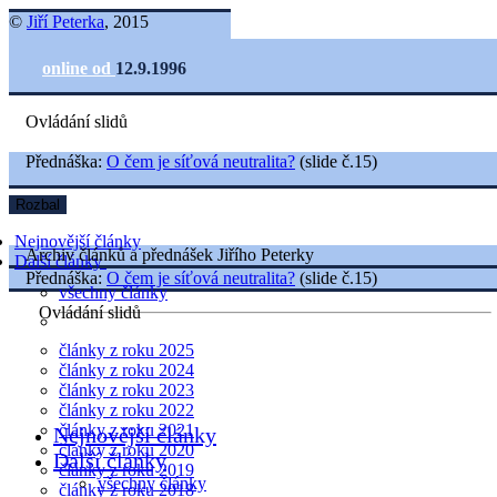
©
Jiří Peterka
, 2015
online od
12.9.1996
Ovládání slidů
Přednáška:
O čem je síťová neutralita?
(slide č.15)
Rozbal
Nejnovější články
Archiv článků a přednášek Jiřího Peterky
Další články
Přednáška:
O čem je síťová neutralita?
(slide č.15)
všechny články
Ovládání slidů
články z roku 2025
články z roku 2024
články z roku 2023
články z roku 2022
články z roku 2021
Nejnovější články
články z roku 2020
Další články
články z roku 2019
všechny články
články z roku 2018