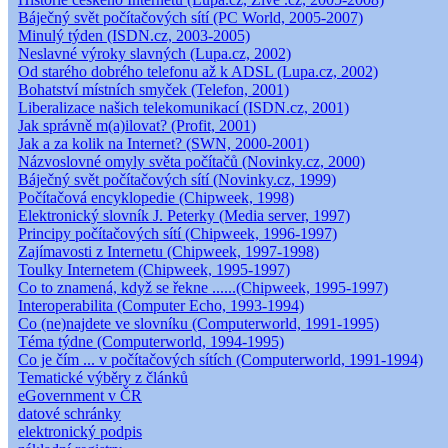
Báječný svět počítačových sítí (PC World, 2005-2007)
Minulý týden (ISDN.cz, 2003-2005)
Neslavné výroky slavných (Lupa.cz, 2002)
Od starého dobrého telefonu až k ADSL (Lupa.cz, 2002)
Bohatství místních smyček (Telefon, 2001)
Liberalizace našich telekomunikací (ISDN.cz, 2001)
Jak správně m(a)ilovat? (Profit, 2001)
Jak a za kolik na Internet? (SWN, 2000-2001)
Názvoslovné omyly světa počítačů (Novinky.cz, 2000)
Báječný svět počítačových sítí (Novinky.cz, 1999)
Počítačová encyklopedie (Chipweek, 1998)
Elektronický slovník J. Peterky (Media server, 1997)
Principy počítačových sítí (Chipweek, 1996-1997)
Zajímavosti z Internetu (Chipweek, 1997-1998)
Toulky Internetem (Chipweek, 1995-1997)
Co to znamená, když se řekne ......(Chipweek, 1995-1997)
Interoperabilita (Computer Echo, 1993-1994)
Co (ne)najdete ve slovníku (Computerworld, 1991-1995)
Téma týdne (Computerworld, 1994-1995)
Co je čím ... v počítačových sítích (Computerworld, 1991-1994)
Tematické výběry z článků
eGovernment v ČR
datové schránky
elektronický podpis