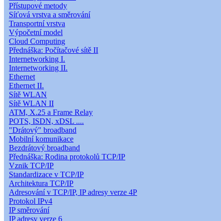
Přístupové metody
Síťová vrstva a směrování
Transportní vrstva
Výpočetní model
Cloud Computing
Přednáška: Počítačové sítě II
Internetworking I.
Internetworking II.
Ethernet
Ethernet II.
Sítě WLAN
Sítě WLAN II
ATM, X.25 a Frame Relay
POTS, ISDN, xDSL ....
"Drátový" broadband
Mobilní komunikace
Bezdrátový broadband
Přednáška: Rodina protokolů TCP/IP
Vznik TCP/IP
Standardizace v TCP/IP
Architektura TCP/IP
Adresování v TCP/IP, IP adresy verze 4P
Protokol IPv4
IP směrování
IP adresy verze 6