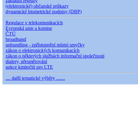
základní registry
(elektronické) občanské průkazy
dynamické biometrické podpisy (DBP)
Regulace v telekomunikacích
Evropská unie a komise
ČTÚ
broadband
unbundling - zpřístupnění místní smyčky
zákon o elektronických komunikacích
zákon o některých službách informační společnosti
dialery, přesměrování
aukce kmitočtů pro LTE
.... další tematické výběry .......