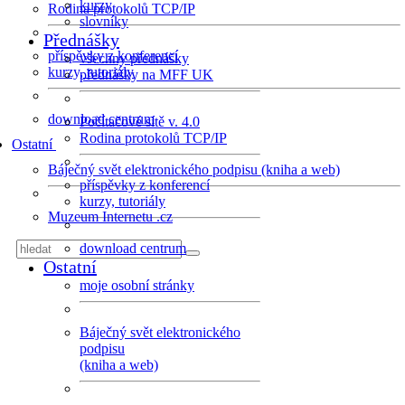
kurzy
Rodina protokolů TCP/IP
slovníky
Přednášky
příspěvky z konferencí
všechny přednášky
kurzy, tutoriály
přednášky na MFF UK
download centrum
Počítačové sítě v. 4.0
Rodina protokolů TCP/IP
Ostatní
Báječný svět elektronického podpisu (kniha a web)
příspěvky z konferencí
kurzy, tutoriály
Muzeum Internetu .cz
download centrum
Ostatní
moje osobní stránky
Báječný svět elektronického
podpisu
(kniha a web)