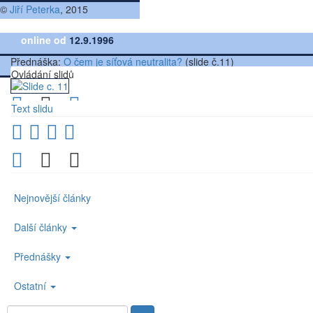
©
Jiří Peterka
, 2015
online od
12.9.1996
Přednáška:
O čem je síťová neutralita?
(slide č.11)
Ovládání slidů
Text slidu
Nejnovější články
Další články
Přednášky
Ostatní