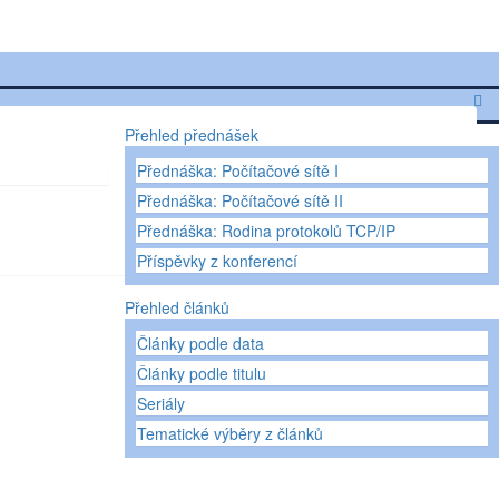
Přehled přednášek
Přednáška: Počítačové sítě I
Přednáška: Počítačové sítě II
Přednáška: Rodina protokolů TCP/IP
Příspěvky z konferencí
Přehled článků
Články podle data
Články podle titulu
Seriály
Tematické výběry z článků