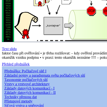
Text slidu
faktor času při ověřování • je třeba rozlišovat: – kdy ověření prov
okamžik vzniku podpisu • v praxi: tento okamžik neznáme !!!! – pok
Přehled přednášek
Přednáška: Počítačové sítě I
Základní pojmy a paradigmata světa počítačových sítí
Taxonomie počítačových sítí
Vrstvy a vrstvové architektury
Základy datových komunikací - I
Základy datových komunikací - II
Techniky přenosu dat
Přístupové metody
Síťová vrstva a směrování