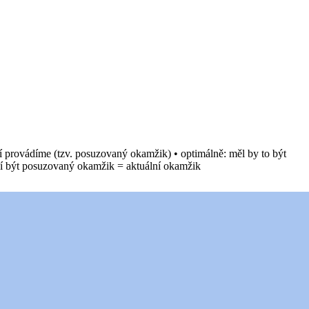
í provádíme (tzv. posuzovaný okamžik) • optimálně: měl by to být
usí být posuzovaný okamžik = aktuální okamžik