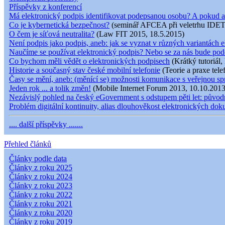
Příspěvky z konferencí
Má elektronický podpis identifikovat podepsanou osobu? A pokud a
Co je kybernetická bezpečnost?
(seminář AFCEA při veletrhu IDET
O čem je síťová neutralita?
(Law FIT 2015, 18.5.2015)
Není podpis jako podpis, aneb: jak se vyznat v různých variantách e
Naučíme se používat elektronický podpis? Nebo se za nás bude pod
Co bychom měli vědět o elektronických podpisech
(Krátký tutoriál,
Historie a současný stav české mobilní telefonie
(Teorie a praxe tele
Časy se mění, aneb: (měnící se) možnosti komunikace s veřejnou s
Jeden rok ... a tolik změn!
(Mobile Internet Forum 2013, 10.10.2013
Nezávislý pohled na český eGovernment s odstupem pěti let: původní
Problém digitální kontinuity, alias dlouhověkost elektronických do
.... další příspěvky .......
Přehled článků
Články podle data
Články z roku 2025
Články z roku 2024
Články z roku 2023
Články z roku 2022
Články z roku 2021
Články z roku 2020
Články z roku 2019