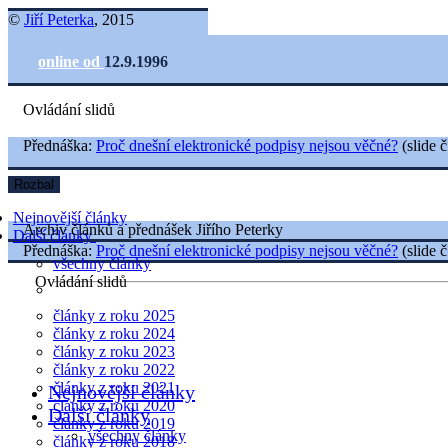
©
Jiří Peterka
, 2015
online od
12.9.1996
Ovládání slidů
Přednáška:
Proč dnešní elektronické podpisy nejsou věčné?
(slide č
Rozbal
Nejnovější články
Archiv článků a přednášek Jiřího Peterky
Další články
Přednáška:
Proč dnešní elektronické podpisy nejsou věčné?
(slide č
všechny články
Ovládání slidů
články z roku 2025
články z roku 2024
články z roku 2023
články z roku 2022
články z roku 2021
Nejnovější články
články z roku 2020
Další články
články z roku 2019
všechny články
články z roku 2018