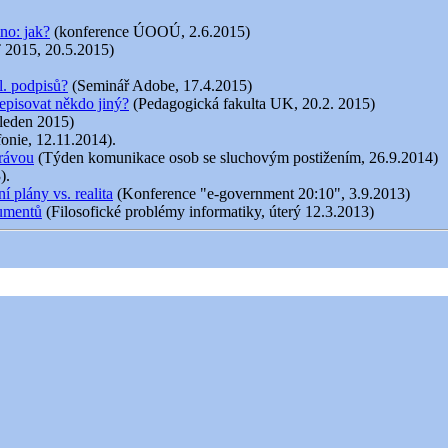
no: jak?
(konference ÚOOÚ, 2.6.2015)
 2015, 20.5.2015)
l. podpisů?
(Seminář Adobe, 17.4.2015)
episovat někdo jiný?
(Pedagogická fakulta UK, 20.2. 2015)
 leden 2015)
fonie, 12.11.2014).
právou
(Týden komunikace osob se sluchovým postižením, 26.9.2014)
).
 plány vs. realita
(Konference "e-government 20:10", 3.9.2013)
kumentů
(Filosofické problémy informatiky, úterý 12.3.2013)