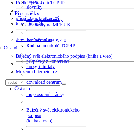
kurzy
Rodina protokolů TCP/IP
slovníky
Přednášky
příspěvky z konferencí
všechny přednášky
kurzy, tutoriály
přednášky na MFF UK
download centrum
Počítačové sítě v. 4.0
Rodina protokolů TCP/IP
Ostatní
Báječný svět elektronického podpisu (kniha a web)
příspěvky z konferencí
kurzy, tutoriály
Muzeum Internetu .cz
download centrum
Ostatní
moje osobní stránky
Báječný svět elektronického
podpisu
(kniha a web)