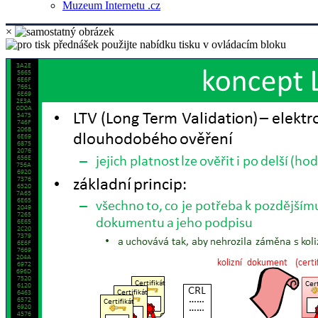
Muzeum Internetu .cz
×