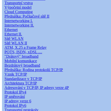
Transportní vrstva
Výpočetní model
Cloud Computing
Přednáška: Počítačové sítě II
Internetworking I.
Internetworking II.
Ethernet
Ethernet II.
Sítě WLAN
Sítě WLAN II
ATM, X.25 a Frame Relay
POTS, ISDN, xDSL ....
"Drátový" broadband
Mobilní komunikace
Bezdrátový broadband
Přednáška: Rodina protokolů TCP/IP
Vznik TCP/IP
Standardizace v TCP/IP
Architektura TCP/IP
Adresování v TCP/IP, IP adresy verze 4P
Protokol IPv4
IP směrování
IP adresy verze 6
Protokol IPv6
Transportní protokoly