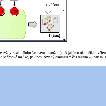
ádíme (vždy: v aktuálním časovém okamžiku) – k jakému okamžiku ověřen
ud je časové razítko, pak posuzovaný okamžik = čas razítka – jinak m