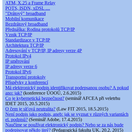
ATM, X.25 a Frame Relay
POTS, ISDN, xDSL ....
"Drátový" broadband
Mobilní komunikace
Bezdrátový broadband
Přednáška: Rodina protokolů TCP/IP
Vznik TCP/IP
Standardizace v TCP/IP
Architektura TCP/IP
Adresování v TCP/IP, IP adresy verze 4P
Protokol IPv4
IP směrování
IP adresy verze 6
Protokol IPv6
Transportní protokoly
Příspěvky z konferencí
Má elektronický podpis identifikovat podepsanou osobu? A pokud
ano: jak?
(konference ÚOOÚ, 2.6.2015)
Co je kybernetická bezpečnost?
(seminář AFCEA při veletrhu
IDET 2015, 20.5.2015)
O čem je síťová neutralita?
(Law FIT 2015, 18.5.2015)
Není podpis jako podpis, aneb: jak se vyznat v různých variantách
el. podpisů?
(Seminář Adobe, 17.4.2015)
Naučíme se používat elektronický podpis? Nebo se za nás bude
podepisovat někdo jiný?
(Pedagogická fakulta UK, 20.2. 2015)