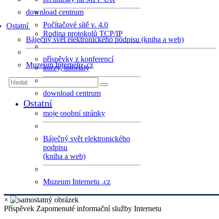
download centrum
Počítačové sítě v. 4.0
Ostatní
Rodina protokolů TCP/IP
Báječný svět elektronického podpisu (kniha a web)
příspěvky z konferencí
Muzeum Internetu .cz
kurzy, tutoriály
download centrum
Ostatní
moje osobní stránky
Báječný svět elektronického
podpisu
(kniha a web)
Muzeum Internetu .cz
×
Příspěvek Zapomenuté informační služby Internetu