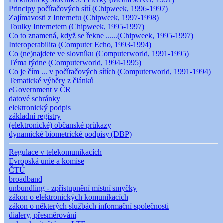
Principy počítačových sítí (Chipweek, 1996-1997)
Zajímavosti z Internetu (Chipweek, 1997-1998)
Toulky Internetem (Chipweek, 1995-1997)
Co to znamená, když se řekne ......(Chipweek, 1995-1997)
Interoperabilita (Computer Echo, 1993-1994)
Co (ne)najdete ve slovníku (Computerworld, 1991-1995)
Téma týdne (Computerworld, 1994-1995)
Co je čím ... v počítačových sítích (Computerworld, 1991-1994)
Tematické výběry z článků
eGovernment v ČR
datové schránky
elektronický podpis
základní registry
(elektronické) občanské průkazy
dynamické biometrické podpisy (DBP)
Regulace v telekomunikacích
Evropská unie a komise
ČTÚ
broadband
unbundling - zpřístupnění místní smyčky
zákon o elektronických komunikacích
zákon o některých službách informační společnosti
dialery, přesměrování