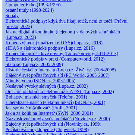
Computer Echo (1993-1995)
ostatní tituly (1998-2024)
Seriály
Elektronické podpisy: když dva říkají totéž, není to totéž (Právní
prostor, 2023)
Jak na digitální kontinuitu (nejenom) v datových schránkách
(Lupa.cz, 2023)
Konec výjimek (z nařízení eIDAS)(Lupa.cz, 2018)
eIDAS a elektronické podpisy (Lupa.cz, 2016)
Komentáře pro Lidové noviny (Lidové noviny, 2011-2013)
Elektronický podpis v praxi (Computerworld, 2012)
Stalo se (Lupa.cz, 2005-2009)
Historie českého Internetu (Lupa.cz, Živě .cz, 2005-2008)
Báječný svět počítačových sítí (PC World, 2005-2007)
Minulý týden (ISDN.cz, 2003-2005)
Neslavné výroky slavných (Lupa.cz, 2002)
Od starého dobrého telefonu až k ADSL (Lupa.cz, 2002)
Bohatství místních smyček (Telefon, 2001)
Liberalizace našich telekomunikací (ISDN.cz, 2001)
Jak správně m(a)ilovat? (Profit, 2001)
Jak a za kolik na Internet? (SWN, 2000-2001)
Názvoslovné omyly světa počítačů (Novinky.cz, 2000)
Báječný svět počítačových sítí (Novinky.cz, 1999)
Počítačová encyklopedie (Chipweek, 1998)
Elektronický slovník J. Peterky (Media server, 1997)