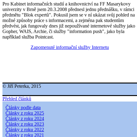
Pro Kabinet informačních studií a knihovnictví na FF Masarykovy
univerzity v Brně jsem 20.3.2008 přednesl jednu přednášku, v rámci
předmětu "Blok expertů". Pokusil jsem se v ní ukázat svůj pohled na
možné způsoby práce s informacemi, a zejména pak studentům
předvést, jak fungovaly dnes již nepoužívané internetové služby jako
Gopher, WAIS, Archie, či služby "information push", jako byla
například služba Pointcast.
Zapomenuté informační služby Internetu
© Jiří Peterka, 2015
Přehled článků
Články podle data
Články z roku 2025
Články z roku 2024
Články z roku 2023
Články z roku 2022
Články z roku 2021