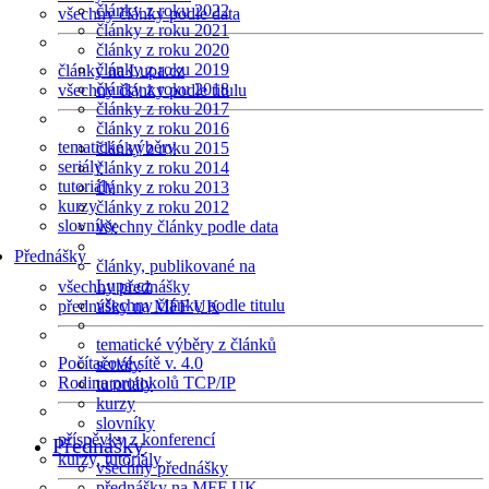
články z roku 2022
všechny články podle data
články z roku 2021
články z roku 2020
články z roku 2019
články na Lupa.cz
články z roku 2018
všechny články podle titulu
články z roku 2017
články z roku 2016
tematické výběry
články z roku 2015
seriály
články z roku 2014
tutoriály
články z roku 2013
kurzy
články z roku 2012
slovníky
všechny články podle data
Přednášky
články, publikované na
Lupa.cz
všechny přednášky
všechny články podle titulu
přednášky na MFF UK
tematické výběry z článků
Počítačové sítě v. 4.0
seriály
Rodina protokolů TCP/IP
tutoriály
kurzy
slovníky
příspěvky z konferencí
Přednášky
kurzy, tutoriály
všechny přednášky
přednášky na MFF UK