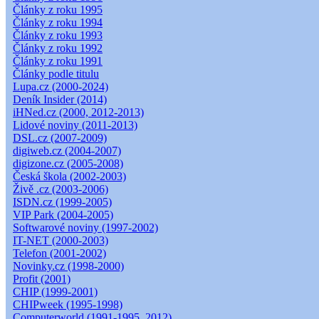
Články z roku 1995
Články z roku 1994
Články z roku 1993
Články z roku 1992
Články z roku 1991
Články podle titulu
Lupa.cz (2000-2024)
Deník Insider (2014)
iHNed.cz (2000, 2012-2013)
Lidové noviny (2011-2013)
DSL.cz (2007-2009)
digiweb.cz (2004-2007)
digizone.cz (2005-2008)
Česká škola (2002-2003)
Živě .cz (2003-2006)
ISDN.cz (1999-2005)
VIP Park (2004-2005)
Softwarové noviny (1997-2002)
IT-NET (2000-2003)
Telefon (2001-2002)
Novinky.cz (1998-2000)
Profit (2001)
CHIP (1999-2001)
CHIPweek (1995-1998)
Computerworld (1991-1995, 2012)