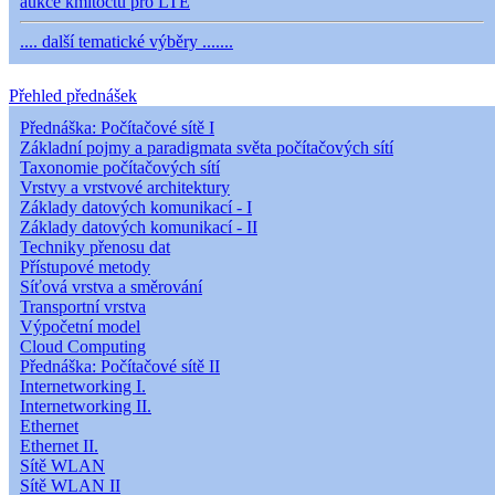
aukce kmitočtů pro LTE
.... další tematické výběry .......
Přehled přednášek
Přednáška: Počítačové sítě I
Základní pojmy a paradigmata světa počítačových sítí
Taxonomie počítačových sítí
Vrstvy a vrstvové architektury
Základy datových komunikací - I
Základy datových komunikací - II
Techniky přenosu dat
Přístupové metody
Síťová vrstva a směrování
Transportní vrstva
Výpočetní model
Cloud Computing
Přednáška: Počítačové sítě II
Internetworking I.
Internetworking II.
Ethernet
Ethernet II.
Sítě WLAN
Sítě WLAN II